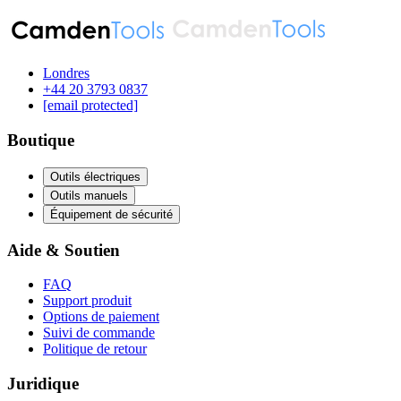
Londres
‪+44 20 3793 0837‬
[email protected]
Boutique
Outils électriques
Outils manuels
Équipement de sécurité
Aide & Soutien
FAQ
Support produit
Options de paiement
Suivi de commande
Politique de retour
Juridique