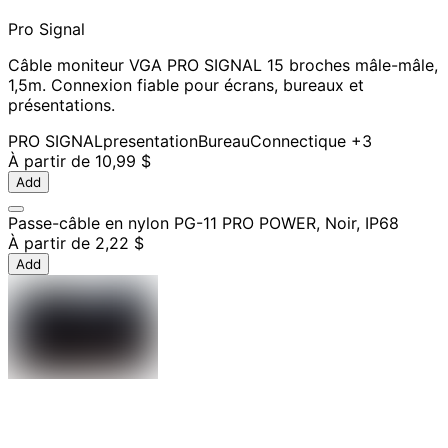
Pro Signal
Câble moniteur VGA PRO SIGNAL 15 broches mâle-mâle,
1,5m. Connexion fiable pour écrans, bureaux et
présentations.
PRO SIGNAL
presentation
Bureau
Connectique
+3
À partir de
10,99 $
Add
Passe-câble en nylon PG-11 PRO POWER, Noir, IP68
À partir de
2,22 $
Add