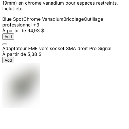
19mm) en chrome vanadium pour espaces restreints.
Inclut étui.
Blue Spot
Chrome Vanadium
Bricolage
Outillage
professionnel
+3
À partir de
94,93 $
Add
Adaptateur FME vers socket SMA droit Pro Signal
À partir de
5,38 $
Add