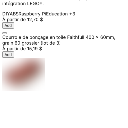
intégration LEGO®.
DIY
ABS
Raspberry Pi
Education
+3
À partir de
12,70 $
Add
Courroie de ponçage en toile Faithfull 400 x 60mm,
grain 60 grossier (lot de 3)
À partir de
15,19 $
Add