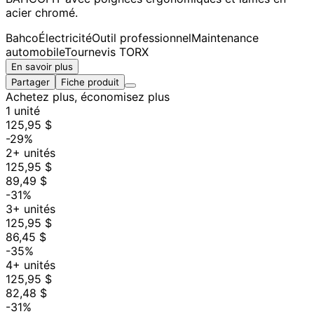
acier chromé.
Bahco
Électricité
Outil professionnel
Maintenance
automobile
Tournevis TORX
En savoir plus
Partager
Fiche produit
Achetez plus, économisez plus
1 unité
125,95 $
-29%
2+ unités
125,95 $
89,49 $
-31%
3+ unités
125,95 $
86,45 $
-35%
4+ unités
125,95 $
82,48 $
-31%