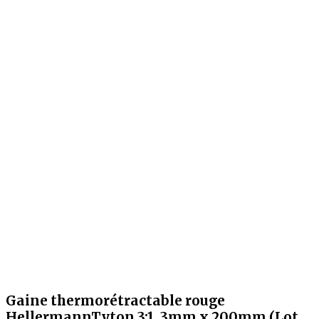
Gaine thermorétractable rouge
HellermannTyton 3:1, 3mm x 200mm (Lot