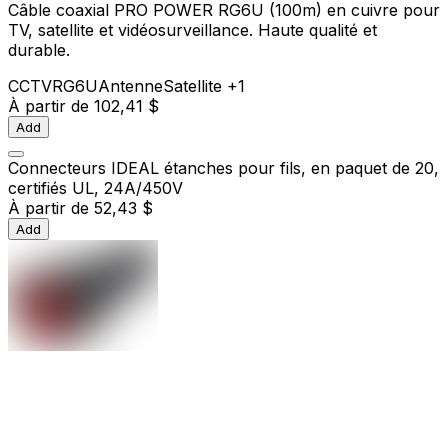
Câble coaxial PRO POWER RG6U (100m) en cuivre pour
TV, satellite et vidéosurveillance. Haute qualité et
durable.
CCTV
RG6U
Antenne
Satellite
+1
À partir de
102,41 $
Add
Connecteurs IDEAL étanches pour fils, en paquet de 20,
certifiés UL, 24A/450V
À partir de
52,43 $
Add