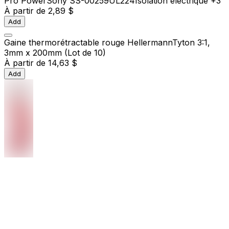
Pro Power
Sony SS-00259
UL224
Isolation électrique
+3
À partir de
2,89 $
Add
Gaine thermorétractable rouge HellermannTyton 3:1,
3mm x 200mm (Lot de 10)
À partir de
14,63 $
Add