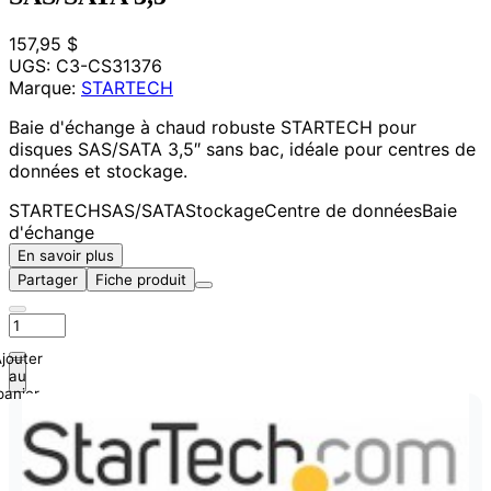
157,95 $
UGS:
C3-CS31376
Marque:
STARTECH
Baie d'échange à chaud robuste STARTECH pour
disques SAS/SATA 3,5″ sans bac, idéale pour centres de
données et stockage.
STARTECH
SAS/SATA
Stockage
Centre de données
Baie
d'échange
En savoir plus
Partager
Fiche produit
jouter
au
panier