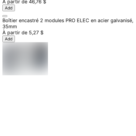
À partir de
46,76 $
Add
Boîtier encastré 2 modules PRO ELEC en acier galvanisé,
35mm
À partir de
5,27 $
Add