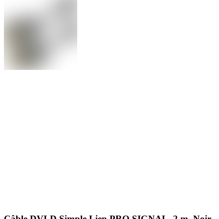
Câble DVI-D Simple Lien PRO SIGNAL, 2 m, Noir