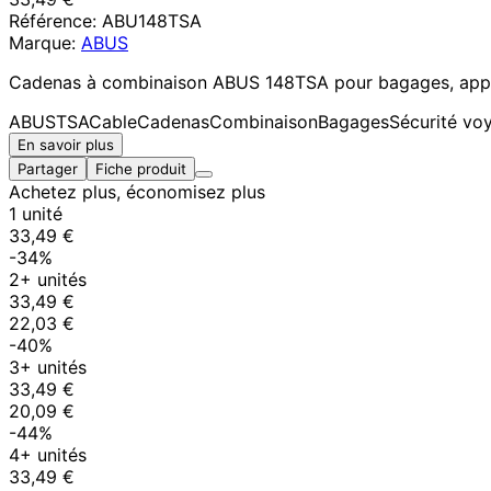
Référence:
ABU148TSA
Marque:
ABUS
Cadenas à combinaison ABUS 148TSA pour bagages, appro
ABUS
TSA
Cable
Cadenas
Combinaison
Bagages
Sécurité vo
En savoir plus
Partager
Fiche produit
Achetez plus, économisez plus
1 unité
33,49 €
-34%
2+ unités
33,49 €
22,03 €
-40%
3+ unités
33,49 €
20,09 €
-44%
4+ unités
33,49 €