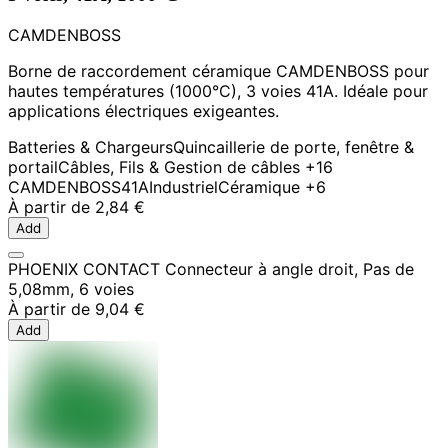
CAMDENBOSS
Borne de raccordement céramique CAMDENBOSS pour
hautes températures (1000°C), 3 voies 41A. Idéale pour
applications électriques exigeantes.
Batteries & Chargeurs
Quincaillerie de porte, fenêtre &
portail
Câbles, Fils & Gestion de câbles
+16
CAMDENBOSS
41A
Industriel
Céramique
+6
À partir de
2,84 €
Add
PHOENIX CONTACT Connecteur à angle droit, Pas de
5,08mm, 6 voies
À partir de
9,04 €
Add