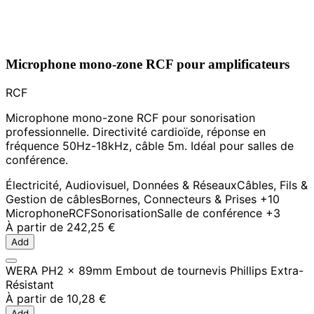
Microphone mono-zone RCF pour amplificateurs
RCF
Microphone mono-zone RCF pour sonorisation
professionnelle. Directivité cardioïde, réponse en
fréquence 50Hz-18kHz, câble 5m. Idéal pour salles de
conférence.
Électricité, Audiovisuel, Données & Réseaux
Câbles, Fils &
Gestion de câbles
Bornes, Connecteurs & Prises
+10
Microphone
RCF
Sonorisation
Salle de conférence
+3
À partir de
242,25 €
Add
WERA PH2 x 89mm Embout de tournevis Phillips Extra-
Résistant
À partir de
10,28 €
Add