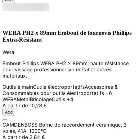
WERA PH2 x 89mm Embout de tournevis Phillips
Extra-Résistant
Wera
Embout Phillips WERA PH2 x 89mm, haute résistance
pour vissage professionnel sur métal et autres
matériaux.
Outils à main
Outils électroportatifs
Accessoires &
Consommables pour outils électroportatifs
+6
WERA
Metal
Bricolage
Outils
+4
À partir de
10,28 €
Add
CAMDENBOSS Borne de raccordement céramique, 3
voies, 41A, 1000°C
À partir de
2,84 €