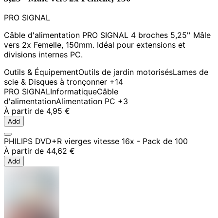
PRO SIGNAL
Câble d'alimentation PRO SIGNAL 4 broches 5,25'' Mâle
vers 2x Femelle, 150mm. Idéal pour extensions et
divisions internes PC.
Outils & Équipement
Outils de jardin motorisés
Lames de
scie & Disques à tronçonner
+14
PRO SIGNAL
Informatique
Câble
d'alimentation
Alimentation PC
+3
À partir de
4,95 €
Add
PHILIPS DVD+R vierges vitesse 16x - Pack de 100
À partir de
44,62 €
Add