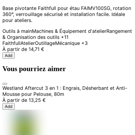
Base pivotante Faithfull pour étau FAIMV100SG, rotation
360°, verrouillage sécurisé et installation facile. Idéale
pour ateliers.
Outils à main
Machines & Équipement d'atelier
Rangement
& Organisation des outils
+11
Faithfull
Atelier
Outillage
Mécanique
+3
À partir de
14,71 €
Add
Vous pourriez aimer
Westland Aftercut 3 en 1 : Engrais, Désherbant et Anti-
Mousse pour Pelouse, 80m
À partir de
13,25 €
Add