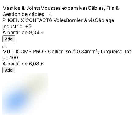
Mastics & Joints
Mousses expansives
Câbles, Fils &
Gestion de câbles
+4
PHOENIX CONTACT
6 Voies
Bornier à vis
Câblage
industriel
+5
À partir de
9,04 €
Add
MULTICOMP PRO - Collier isolé 0.34mm², turquoise, lot
de 100
À partir de
6,08 €
Add