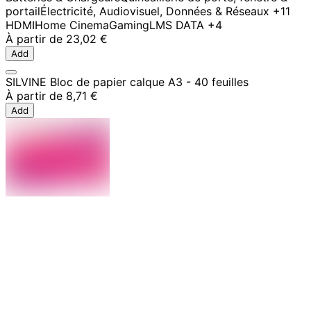
portail
Électricité, Audiovisuel, Données & Réseaux
+11
HDMI
Home Cinema
Gaming
LMS DATA
+4
À partir de
23,02 €
Add
SILVINE Bloc de papier calque A3 - 40 feuilles
À partir de
8,71 €
Add