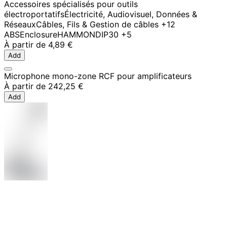
Accessoires spécialisés pour outils
électroportatifs
Électricité, Audiovisuel, Données &
Réseaux
Câbles, Fils & Gestion de câbles
+12
ABS
Enclosure
HAMMOND
IP30
+5
À partir de
4,89 €
Add
Microphone mono-zone RCF pour amplificateurs
À partir de
242,25 €
Add