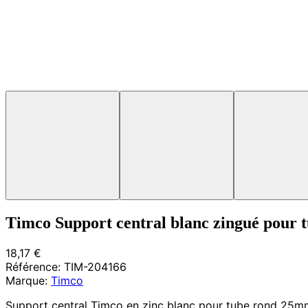
Timco Support central blanc zingué pour
18,17 €
Référence:
TIM-204166
Marque:
Timco
Support central Timco en zinc blanc pour tube rond 25mm