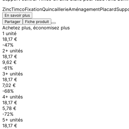
Zinc
Timco
Fixation
Quincaillerie
Aménagement
Placard
Suppo
En savoir plus
Partager
Fiche produit
Achetez plus, économisez plus
1 unité
18,17 €
-47%
2+ unités
18,17 €
9,62 €
-61%
3+ unités
18,17 €
7,02 €
-68%
4+ unités
18,17 €
5,78 €
-72%
5+ unités
18,17 €