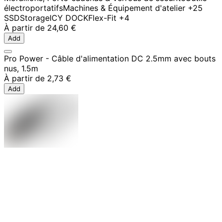
électroportatifs
Machines & Équipement d'atelier
+25
SSD
Storage
ICY DOCK
Flex-Fit
+4
À partir de
24,60 €
Add
Pro Power - Câble d'alimentation DC 2.5mm avec bouts
nus, 1.5m
À partir de
2,73 €
Add