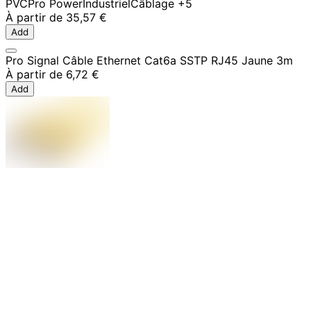
PVC
Pro Power
Industriel
Câblage
+5
À partir de
35,57 €
Add
Pro Signal Câble Ethernet Cat6a SSTP RJ45 Jaune 3m
À partir de
6,72 €
Add