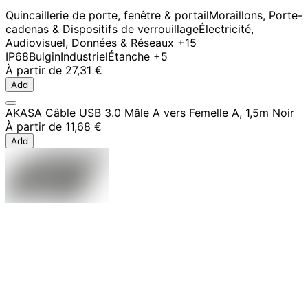
Quincaillerie de porte, fenêtre & portail
Moraillons, Porte-
cadenas & Dispositifs de verrouillage
Électricité,
Audiovisuel, Données & Réseaux
+15
IP68
Bulgin
Industriel
Étanche
+5
À partir de
27,31 €
Add
AKASA Câble USB 3.0 Mâle A vers Femelle A, 1,5m Noir
À partir de
11,68 €
Add