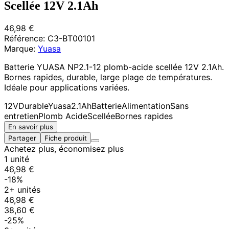
Scellée 12V 2.1Ah
46,98 €
Référence:
C3-BT00101
Marque:
Yuasa
Batterie YUASA NP2.1-12 plomb-acide scellée 12V 2.1Ah.
Bornes rapides, durable, large plage de températures.
Idéale pour applications variées.
12V
Durable
Yuasa
2.1Ah
Batterie
Alimentation
Sans
entretien
Plomb Acide
Scellée
Bornes rapides
En savoir plus
Partager
Fiche produit
Achetez plus, économisez plus
1 unité
46,98 €
-18%
2+ unités
46,98 €
38,60 €
-25%