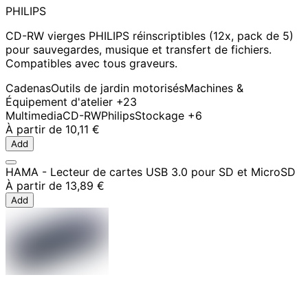
PHILIPS
CD-RW vierges PHILIPS réinscriptibles (12x, pack de 5)
pour sauvegardes, musique et transfert de fichiers.
Compatibles avec tous graveurs.
Cadenas
Outils de jardin motorisés
Machines &
Équipement d'atelier
+23
Multimedia
CD-RW
Philips
Stockage
+6
À partir de
10,11 €
Add
HAMA - Lecteur de cartes USB 3.0 pour SD et MicroSD
À partir de
13,89 €
Add