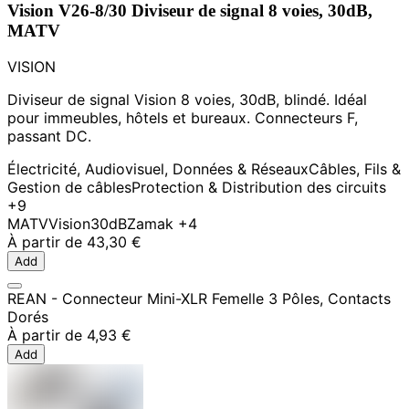
Vision V26-8/30 Diviseur de signal 8 voies, 30dB,
MATV
VISION
Diviseur de signal Vision 8 voies, 30dB, blindé. Idéal
pour immeubles, hôtels et bureaux. Connecteurs F,
passant DC.
Électricité, Audiovisuel, Données & Réseaux
Câbles, Fils &
Gestion de câbles
Protection & Distribution des circuits
+9
MATV
Vision
30dB
Zamak
+4
À partir de
43,30 €
Add
REAN - Connecteur Mini-XLR Femelle 3 Pôles, Contacts
Dorés
À partir de
4,93 €
Add