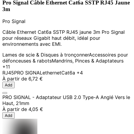
Pro Signal Câble Ethernet Cat6a SSTP RJ45 Jaune
3m
Pro Signal
Câble Ethernet Cat6a SSTP RJ45 jaune 3m Pro Signal
pour réseaux Gigabit haut débit, idéal pour
environnements avec EMI.
Lames de scie & Disques à tronçonner
Accessoires pour
défonceuses & rabots
Mandrins, Pinces & Adaptateurs
+11
RJ45
PRO SIGNAL
ethernet
Cat6a
+4
À partir de
6,72 €
Add
PRO SIGNAL - Adaptateur USB 2.0 Type-A Anglé Vers le
Haut, 21mm
À partir de
4,05 €
Add