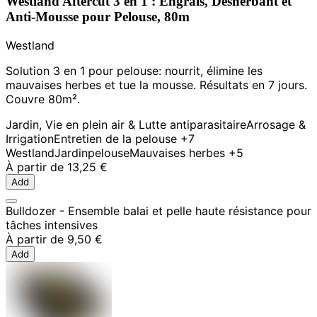
Westland Aftercut 3 en 1 : Engrais, Désherbant et
Anti-Mousse pour Pelouse, 80m
Westland
Solution 3 en 1 pour pelouse: nourrit, élimine les
mauvaises herbes et tue la mousse. Résultats en 7 jours.
Couvre 80m².
Jardin, Vie en plein air & Lutte antiparasitaire
Arrosage &
Irrigation
Entretien de la pelouse
+7
Westland
Jardin
pelouse
Mauvaises herbes
+5
À partir de
13,25 €
Add
Bulldozer - Ensemble balai et pelle haute résistance pour
tâches intensives
À partir de
9,50 €
Add