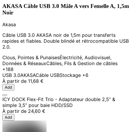
AKASA Câble USB 3.0 Mâle A vers Femelle A, 1,5m
Noir
Akasa
Câble USB 3.0 AKASA noir de 1,5m pour transferts
rapides et fiables. Double blindé et rétrocompatible USB
2.0.
Clous, Pointes & Punaises
Électricité, Audiovisuel,
Données & Réseaux
Câbles, Fils & Gestion de câbles
+188
USB 3.0
AKASA
Cáble USB
Stockage
+6
À partir de
11,68 €
Add
ICY DOCK Flex-Fit Trio - Adaptateur double 2,5” &
simple 3,5” pour baie HDD/SSD
À partir de
24,60 €
Add