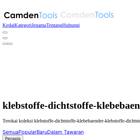
Kedai
Kategori
Jenama
Tentang
Hubungi
klebstoffe-dichtstoffe-klebebaen
Terokai koleksi klebstoffe-dichtstoffe-klebebaender-klebstoffe-dichts
Semua
Popular
Baru
Dalam Tawaran
Penapis