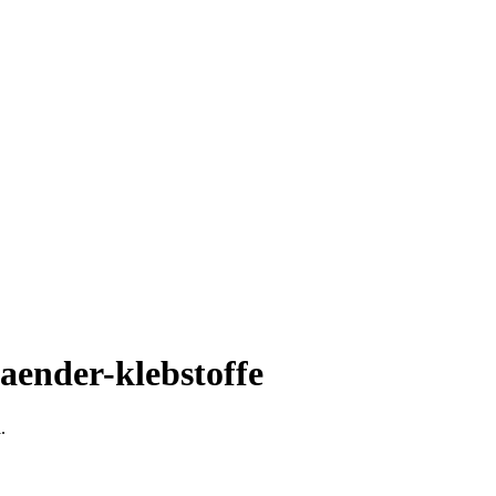
baender-klebstoffe
.