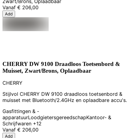
Zwart/Brons, Oplaadbaar
Vanaf
€ 206,00
Add
CHERRY DW 9100 Draadloos Toetsenbord &
Muisset, Zwart/Brons, Oplaadbaar
CHERRY
Stijlvol CHERRY DW 9100 draadloos toetsenbord &
muisset met Bluetooth/2.4GHz en oplaadbare accu's.
Gasfittingen & -
apparatuur
Loodgietersgereedschap
Kantoor- &
Schrijfwaren
+12
Vanaf
€ 206,00
Add