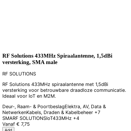
RF Solutions 433MHz Spiraalantenne, 1,5dBi
versterking, SMA male
RF SOLUTIONS
RF Solutions 433MHz spiraalantenne met 1,5dBi
versterking voor betrouwbare draadloze communicatie.
Ideaal voor IoT en M2M.
Deur-, Raam- & Poortbeslag
Elektra, AV, Data &
Netwerken
Kabels, Draden & Kabelbeheer
+7
SMA
RF SOLUTIONS
IoT
433MHz
+4
Vanaf
€ 7,75
Add