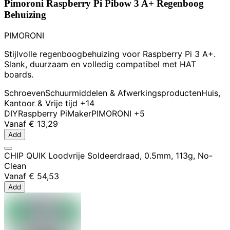
Pimoroni Raspberry Pi Pibow 3 A+ Regenboog
Behuizing
PIMORONI
Stijlvolle regenboogbehuizing voor Raspberry Pi 3 A+.
Slank, duurzaam en volledig compatibel met HAT
boards.
Schroeven
Schuurmiddelen & Afwerkingsproducten
Huis,
Kantoor & Vrije tijd
+14
DIY
Raspberry Pi
Maker
PIMORONI
+5
Vanaf
€ 13,29
Add
CHIP QUIK Loodvrije Soldeerdraad, 0.5mm, 113g, No-
Clean
Vanaf
€ 54,53
Add