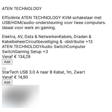
ATEN TECHNOLOGY
Efficiënte ATEN TECHNOLOGY KVM-schakelaar met
USB/HDMI/audio-ondersteuning voor twee computers.
Ideaal voor werk en gaming.
Elektra, AV, Data & Netwerken
Kabels, Draden &
Kabelbeheer
Circuitbeveiliging & -distributie
+13
ATEN TECHNOLOGY
Audio Switch
Computer
Switch
Gaming Setup
+3
Vanaf
€ 134,28
Add
StarTech USB 3.0 A naar B Kabel, 1m, Zwart
Vanaf
€ 14,90
Add