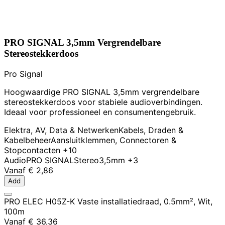
PRO SIGNAL 3,5mm Vergrendelbare
Stereostekkerdoos
Pro Signal
Hoogwaardige PRO SIGNAL 3,5mm vergrendelbare
stereostekkerdoos voor stabiele audioverbindingen.
Ideaal voor professioneel en consumentengebruik.
Elektra, AV, Data & Netwerken
Kabels, Draden &
Kabelbeheer
Aansluitklemmen, Connectoren &
Stopcontacten
+10
Audio
PRO SIGNAL
Stereo
3,5mm
+3
Vanaf
€ 2,86
Add
PRO ELEC H05Z-K Vaste installatiedraad, 0.5mm², Wit,
100m
Vanaf
€ 36,36