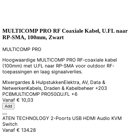
MULTICOMP PRO RF Coaxiale Kabel, U.FL naar
RP-SMA, 100mm, Zwart
MULTICOMP PRO
Hoogwaardige MULTICOMP PRO RF-coaxiale kabel
(100mm) met U.FL naar RP-SMA voor outdoor RF-
toepassingen en laag signaalverlies.
Mixergardes & Hulpstukken
Elektra, AV, Data &
Netwerken
Kabels, Draden & Kabelbeheer
+203
PCB
MULTICOMP PRO
50Ω
U.FL
+6
Vanaf
€ 10,03
Add
ATEN TECHNOLOGY 2-Poorts USB HDMI Audio KVM
Switch
Vanaf
€ 134,28