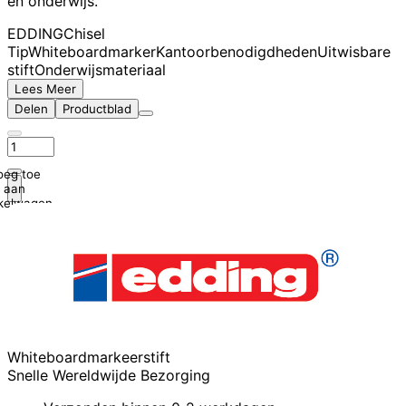
en onderwijs.
EDDING
Chisel
Tip
Whiteboardmarker
Kantoorbenodigdheden
Uitwisbare
stift
Onderwijsmateriaal
Lees Meer
Delen
Productblad
oeg toe
aan
kelwagen
Whiteboardmarkeerstift
Snelle Wereldwijde Bezorging