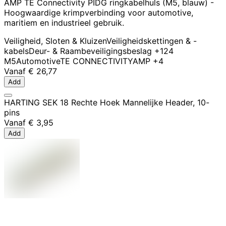
AMP TE Connectivity PIDG ringkabelhuls (M5, blauw) -
Hoogwaardige krimpverbinding voor automotive,
maritiem en industrieel gebruik.
Veiligheid, Sloten & Kluizen
Veiligheidskettingen & -
kabels
Deur- & Raambeveiligingsbeslag
+124
M5
Automotive
TE CONNECTIVITY
AMP
+4
Vanaf
€ 26,77
Add
HARTING SEK 18 Rechte Hoek Mannelijke Header, 10-
pins
Vanaf
€ 3,95
Add