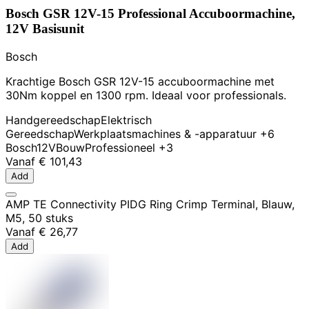
Bosch GSR 12V-15 Professional Accuboormachine,
12V Basisunit
Bosch
Krachtige Bosch GSR 12V-15 accuboormachine met
30Nm koppel en 1300 rpm. Ideaal voor professionals.
Handgereedschap
Elektrisch
Gereedschap
Werkplaatsmachines & -apparatuur
+6
Bosch
12V
Bouw
Professioneel
+3
Vanaf
€ 101,43
Add
AMP TE Connectivity PIDG Ring Crimp Terminal, Blauw,
M5, 50 stuks
Vanaf
€ 26,77
Add