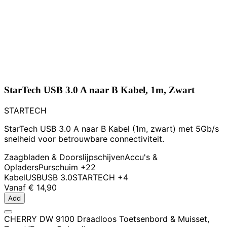
StarTech USB 3.0 A naar B Kabel, 1m, Zwart
STARTECH
StarTech USB 3.0 A naar B Kabel (1m, zwart) met 5Gb/s
snelheid voor betrouwbare connectiviteit.
Zaagbladen & Doorslijpschijven
Accu's &
Opladers
Purschuim
+22
Kabel
USB
USB 3.0
STARTECH
+4
Vanaf
€ 14,90
Add
CHERRY DW 9100 Draadloos Toetsenbord & Muisset,