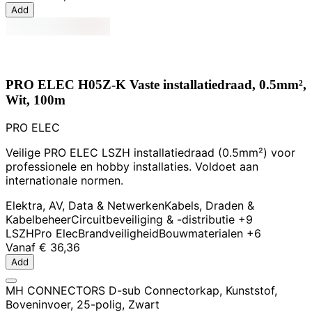
Add
PRO ELEC H05Z-K Vaste installatiedraad, 0.5mm²,
Wit, 100m
PRO ELEC
Veilige PRO ELEC LSZH installatiedraad (0.5mm²) voor
professionele en hobby installaties. Voldoet aan
internationale normen.
Elektra, AV, Data & Netwerken
Kabels, Draden &
Kabelbeheer
Circuitbeveiliging & -distributie
+9
LSZH
Pro Elec
Brandveiligheid
Bouwmaterialen
+6
Vanaf
€ 36,36
Add
MH CONNECTORS D-sub Connectorkap, Kunststof,
Boveninvoer, 25-polig, Zwart