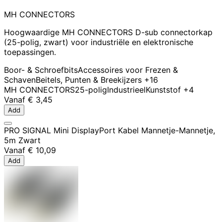
MH CONNECTORS
Hoogwaardige MH CONNECTORS D-sub connectorkap
(25-polig, zwart) voor industriële en elektronische
toepassingen.
Boor- & Schroefbits
Accessoires voor Frezen &
Schaven
Beitels, Punten & Breekijzers
+16
MH CONNECTORS
25-polig
Industrieel
Kunststof
+4
Vanaf
€ 3,45
Add
PRO SIGNAL Mini DisplayPort Kabel Mannetje-Mannetje,
5m Zwart
Vanaf
€ 10,09
Add