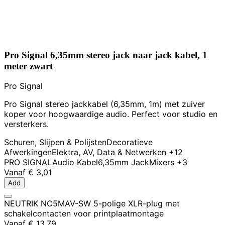
Pro Signal 6,35mm stereo jack naar jack kabel, 1
meter zwart
Pro Signal
Pro Signal stereo jackkabel (6,35mm, 1m) met zuiver
koper voor hoogwaardige audio. Perfect voor studio en
versterkers.
Schuren, Slijpen & Polijsten
Decoratieve
Afwerkingen
Elektra, AV, Data & Netwerken
+12
PRO SIGNAL
Audio Kabel
6,35mm Jack
Mixers
+3
Vanaf
€ 3,01
Add
NEUTRIK NC5MAV-SW 5-polige XLR-plug met
schakelcontacten voor printplaatmontage
Vanaf
€ 13,79