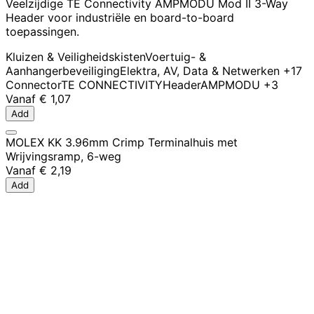
Veelzijdige TE Connectivity AMPMODU Mod II 3-Way
Header voor industriële en board-to-board
toepassingen.
Kluizen & Veiligheidskisten
Voertuig- &
Aanhangerbeveiliging
Elektra, AV, Data & Netwerken
+17
Connector
TE CONNECTIVITY
Header
AMPMODU
+3
Vanaf
€ 1,07
Add
MOLEX KK 3.96mm Crimp Terminalhuis met
Wrijvingsramp, 6-weg
Vanaf
€ 2,19
Add