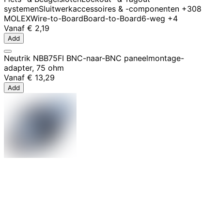
systemen
Sluitwerkaccessoires & -componenten
+308
MOLEX
Wire-to-Board
Board-to-Board
6-weg
+4
Vanaf
€ 2,19
Add
Neutrik NBB75FI BNC-naar-BNC paneelmontage-
adapter, 75 ohm
Vanaf
€ 13,29
Add