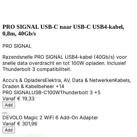
PRO SIGNAL USB-C naar USB-C USB4-kabel,
0,8m, 40Gb/s
PRO SIGNAL
Razendsnelle PRO SIGNAL USB4-kabel (40Gb/s) voor
snelle data overdracht en tot 100W opladen. Inclusief
Thunderbolt 3 compatibiliteit.
Accu's & Opladers
Elektra, AV, Data & Netwerken
Kabels,
Draden & Kabelbeheer
+14
PRO SIGNAL
USB-C
100W
Thunderbolt 3
+5
Vanaf
€ 19,33
Add
DEVOLO Magic 2 WiFi 6 Add-On Adapter
Vanaf
€ 301,96
Add