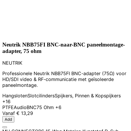
Neutrik NBB75FI BNC-naar-BNC paneelmontage-
adapter, 75 ohm
NEUTRIK
Professionele Neutrik NBB75FI BNC-adapter (75Ω) voor
HD/SDI video & RF-communicatie met geïsoleerde
paneelmontage.
Hangsloten
Slotcilinders
Spijkers, Pinnen & Kopspijkers
+16
PTFE
Audio
BNC
75 Ohm
+6
Vanaf
€ 13,29
Add