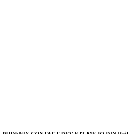
PHOENIX CONTACT DEV-KIT ME-IO DIN Rail