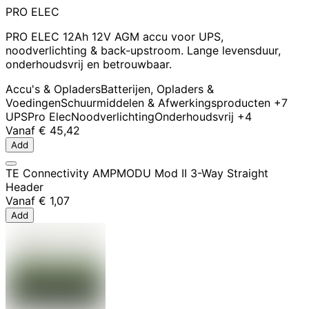
PRO ELEC
PRO ELEC 12Ah 12V AGM accu voor UPS,
noodverlichting & back-upstroom. Lange levensduur,
onderhoudsvrij en betrouwbaar.
Accu's & Opladers
Batterijen, Opladers &
Voedingen
Schuurmiddelen & Afwerkingsproducten
+7
UPS
Pro Elec
Noodverlichting
Onderhoudsvrij
+4
Vanaf
€ 45,42
Add
TE Connectivity AMPMODU Mod II 3-Way Straight
Header
Vanaf
€ 1,07
Add