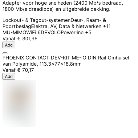
Adapter voor hoge snelheden (2400 Mb/s bedraad,
1800 Mb/s draadloos) en uitgebreide dekking.
Lockout- & Tagout-systemen
Deur-, Raam- &
Poortbeslag
Elektra, AV, Data & Netwerken
+11
MU-MIMO
WiFi 6
DEVOLO
Powerline
+5
Vanaf
€ 301,96
Add
PHOENIX CONTACT DEV-KIT ME-IO DIN Rail Omhulsel
van Polyamide, 113.3x77x18.8mm
Vanaf
€ 70,17
Add