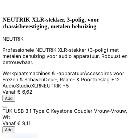
NEUTRIK XLR-stekker, 3-polig, voor
chassisbevestiging, metalen behuizing
NEUTRIK
Professionele NEUTRIK XLR-stekker (3-polig) met
metalen behuizing voor audio apparatuur. Robuust en
betrouwbaar.
Werkplaatsmachines & -apparatuur
Accessoires voor
Frezen & Schaven
Deur-, Raam- & Poortbeslag
+12
Audio
Studio
XLR
NEUTRIK
+5
Vanaf
€ 6,62
Add
TUK USB 3.1 Type C Keystone Coupler Vrouw-Vrouw,
Wit
Vanaf
€ 9,11
Add