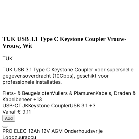
TUK USB 3.1 Type C Keystone Coupler Vrouw-
Vrouw, Wit
TUK
TUK USB 3.1 Type C Keystone Coupler voor supersnelle
gegevensoverdracht (10Gbps), geschikt voor
professionele installaties.
Fiets- & Beugelsloten
Vullers & Plamuren
Kabels, Draden &
Kabelbeheer
+13
USB-C
TUK
Keystone Coupler
USB 3.1
+3
Vanaf
€ 9,11
Add
PRO ELEC 12Ah 12V AGM Onderhoudsvrije
Loodzuuraccu