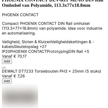
Omhulsel van Polyamide, 113.3x77x18.8mm
PHOENIX CONTACT
Compact PHOENIX CONTACT DIN Rail omhulsel
(113.3x77x18.8mm) van polyamide. Idea voor industrie
en automatisering.
Veiligheid, Sloten & Kluizen
Veiligheidskettingen & -
kabels
Sleutelopslag
+27
IP20
PHOENIX CONTACT
Prototyping
DIN Rail
+5
Vanaf
€ 70,17
Add
DEWALT DT7233 Torsiebouten PH3 x 25mm (5 stuks)
Vanaf
€ 7,26
Add