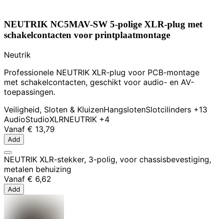
NEUTRIK NC5MAV-SW 5-polige XLR-plug met
schakelcontacten voor printplaatmontage
Neutrik
Professionele NEUTRIK XLR-plug voor PCB-montage
met schakelcontacten, geschikt voor audio- en AV-
toepassingen.
Veiligheid, Sloten & Kluizen
Hangsloten
Slotcilinders
+13
Audio
Studio
XLR
NEUTRIK
+4
Vanaf
€ 13,79
Add
NEUTRIK XLR-stekker, 3-polig, voor chassisbevestiging,
metalen behuizing
Vanaf
€ 6,62
Add