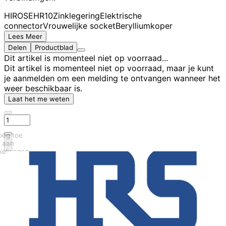
HIROSE
HR10
Zinklegering
Elektrische
connector
Vrouwelijke socket
Berylliumkoper
Lees Meer
Delen
Productblad
Dit artikel is momenteel niet op voorraad...
Dit artikel is momenteel niet op voorraad, maar je kunt
je aanmelden om een melding te ontvangen wanneer het
weer beschikbaar is.
Laat het me weten
oeg toe
aan
kelwagen