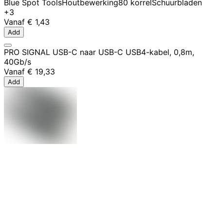
Blue Spot Tools
Houtbewerking
80 korrel
Schuurbladen
+3
Vanaf
€ 1,43
Add
PRO SIGNAL USB-C naar USB-C USB4-kabel, 0,8m,
40Gb/s
Vanaf
€ 19,33
Add