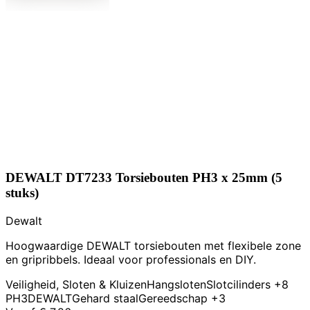
DEWALT DT7233 Torsiebouten PH3 x 25mm (5
stuks)
Dewalt
Hoogwaardige DEWALT torsiebouten met flexibele zone
en gripribbels. Ideaal voor professionals en DIY.
Veiligheid, Sloten & Kluizen
Hangsloten
Slotcilinders
+8
PH3
DEWALT
Gehard staal
Gereedschap
+3