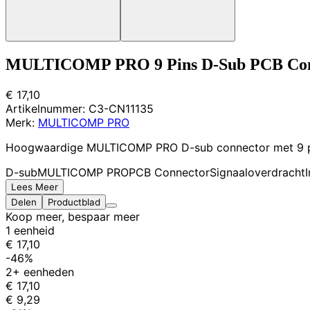
MULTICOMP PRO 9 Pins D-Sub PCB Conne
€ 17,10
Artikelnummer:
C3-CN11135
Merk:
MULTICOMP PRO
Hoogwaardige MULTICOMP PRO D-sub connector met 9 pinn
D-sub
MULTICOMP PRO
PCB Connector
Signaaloverdracht
Lees Meer
Delen
Productblad
Koop meer, bespaar meer
1 eenheid
€ 17,10
-46%
2+ eenheden
€ 17,10
€ 9,29