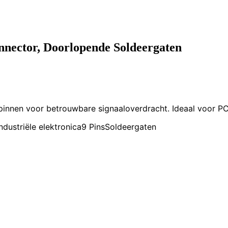
ctor, Doorlopende Soldeergaten
en voor betrouwbare signaaloverdracht. Ideaal voor PCB
Industriële elektronica
9 Pins
Soldeergaten