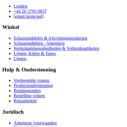
Londen
‪+44 20 3793 0837‬
[email protected]
Winkel
Schuurmiddelen & Afwerkingsproducten
Schuurmiddelen - Algemeen
Werkplaatsbenodigdheden & Verbruiksartikelen
Lijmen, Kitten & Tapes
Lijmen
Hulp & Ondersteuning
Veelgestelde vragen
Productondersteuning
Betalingsopties
Bestelling volgen
Retourbeleid
Juridisch
Algemene voorwaarden