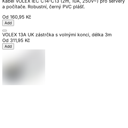
Kabel VOLEX IEC C14-C13 (2m, 10A, 250V~) pro servery
a počítače. Robustní, černý PVC plášť.
Od
160,95 Kč
Add
VOLEX 13A UK zástrčka s volnými konci, délka 3m
Od
311,95 Kč
Add