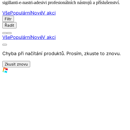
sigillanti-e-nastri-adesivi profesionálních nástrojů a příslušenství.
Vše
Populární
Nové
V akci
Filtr
Řadit
Vše
Populární
Nové
V akci
Chyba při načítání produktů. Prosím, zkuste to znovu.
Zkusit znovu