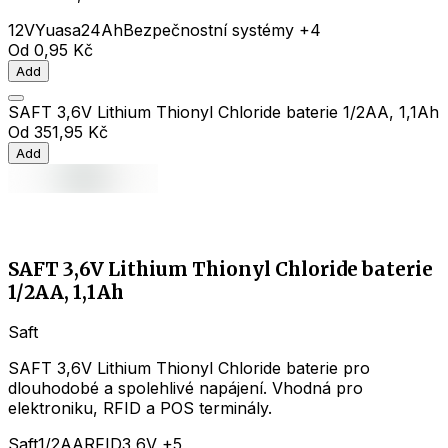
12V
Yuasa
24Ah
Bezpečnostní systémy
+4
Od
0,95 Kč
Add
SAFT 3,6V Lithium Thionyl Chloride baterie 1/2AA, 1,1Ah
Od
351,95 Kč
Add
SAFT 3,6V Lithium Thionyl Chloride baterie
1/2AA, 1,1Ah
Saft
SAFT 3,6V Lithium Thionyl Chloride baterie pro
dlouhodobé a spolehlivé napájení. Vhodná pro
elektroniku, RFID a POS terminály.
Saft
1/2AA
RFID
3,6V
+5