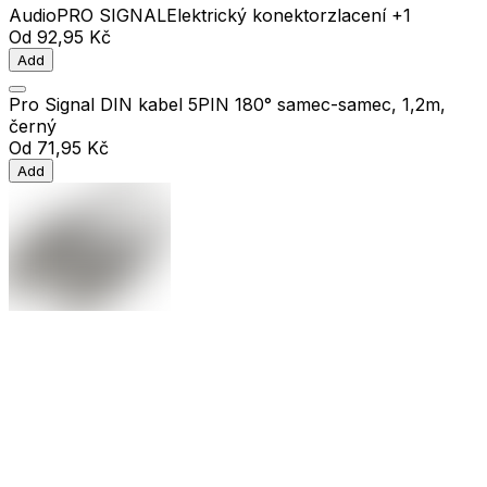
Audio
PRO SIGNAL
Elektrický konektor
zlacení
+1
Od
92,95 Kč
Add
Pro Signal DIN kabel 5PIN 180° samec-samec, 1,2m,
černý
Od
71,95 Kč
Add