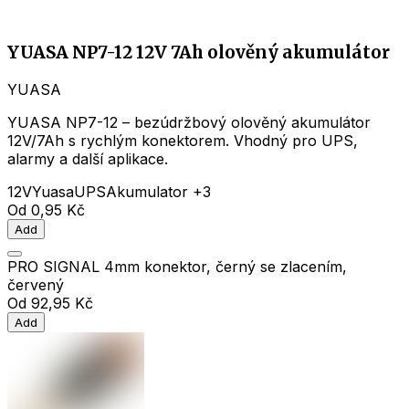
YUASA NP7-12 12V 7Ah olověný akumulátor
YUASA
YUASA NP7-12 – bezúdržbový olověný akumulátor
12V/7Ah s rychlým konektorem. Vhodný pro UPS,
alarmy a další aplikace.
12V
Yuasa
UPS
Akumulator
+3
Od
0,95 Kč
Add
PRO SIGNAL 4mm konektor, černý se zlacením,
červený
Od
92,95 Kč
Add