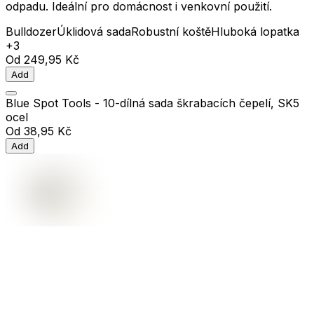
odpadu. Ideální pro domácnost i venkovní použití.
Bulldozer
Úklidová sada
Robustní koště
Hluboká lopatka
+3
Od
249,95 Kč
Add
Blue Spot Tools - 10-dílná sada škrabacích čepelí, SK5
ocel
Od
38,95 Kč
Add