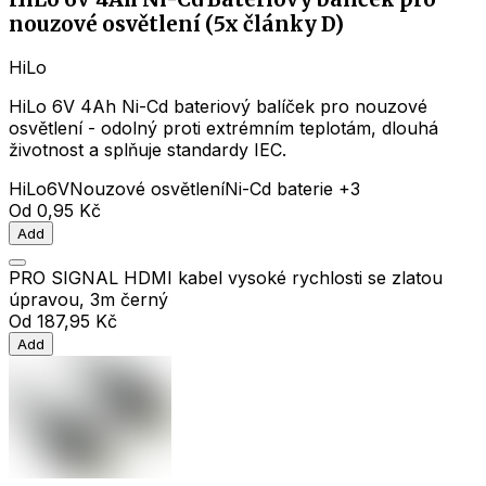
nouzové osvětlení (5x články D)
HiLo
HiLo 6V 4Ah Ni-Cd bateriový balíček pro nouzové
osvětlení - odolný proti extrémním teplotám, dlouhá
životnost a splňuje standardy IEC.
HiLo
6V
Nouzové osvětlení
Ni-Cd baterie
+3
Od
0,95 Kč
Add
PRO SIGNAL HDMI kabel vysoké rychlosti se zlatou
úpravou, 3m černý
Od
187,95 Kč
Add