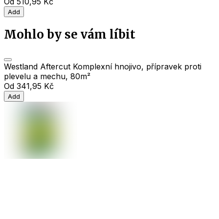
Od
510,95 Kč
Add
Mohlo by se vám líbit
Westland Aftercut Komplexní hnojivo, přípravek proti
plevelu a mechu, 80m²
Od
341,95 Kč
Add