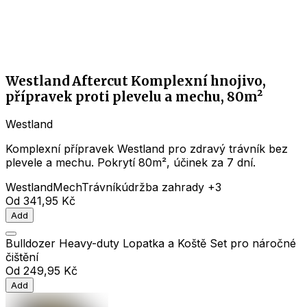
Westland Aftercut Komplexní hnojivo,
přípravek proti plevelu a mechu, 80m²
Westland
Komplexní přípravek Westland pro zdravý trávník bez
plevele a mechu. Pokrytí 80m², účinek za 7 dní.
Westland
Mech
Trávník
údržba zahrady
+3
Od
341,95 Kč
Add
Bulldozer Heavy-duty Lopatka a Koště Set pro náročné
čištění
Od
249,95 Kč
Add