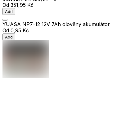
Od
351,95 Kč
Add
YUASA NP7-12 12V 7Ah olověný akumulátor
Od
0,95 Kč
Add