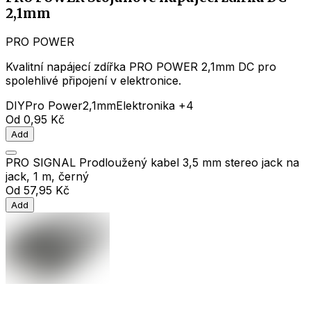
2,1mm
PRO POWER
Kvalitní napájecí zdířka PRO POWER 2,1mm DC pro
spolehlivé připojení v elektronice.
DIY
Pro Power
2,1mm
Elektronika
+4
Od
0,95 Kč
Add
PRO SIGNAL Prodloužený kabel 3,5 mm stereo jack na
jack, 1 m, černý
Od
57,95 Kč
Add