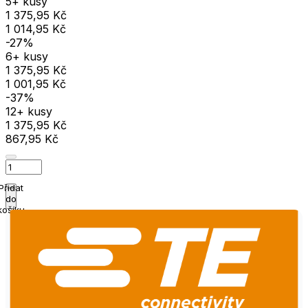
5+ kusy
1 375,95 Kč
1 014,95 Kč
-27%
6+ kusy
1 375,95 Kč
1 001,95 Kč
-37%
12+ kusy
1 375,95 Kč
867,95 Kč
Přidat
do
košíku