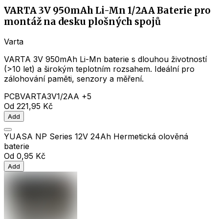
VARTA 3V 950mAh Li-Mn 1/2AA Baterie pro
montáž na desku plošných spojů
Varta
VARTA 3V 950mAh Li-Mn baterie s dlouhou životností
(>10 let) a širokým teplotním rozsahem. Ideální pro
zálohování paměti, senzory a měření.
PCB
VARTA
3V
1/2AA
+5
Od
221,95 Kč
Add
YUASA NP Series 12V 24Ah Hermetická olověná
baterie
Od
0,95 Kč
Add