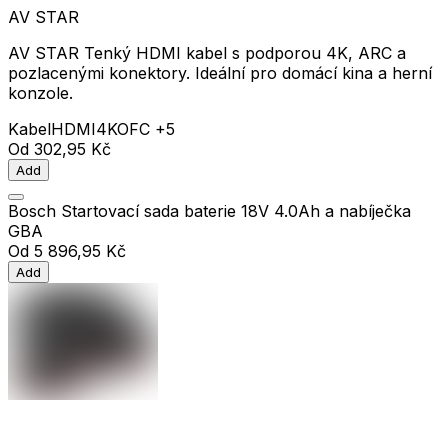
AV STAR
AV STAR Tenký HDMI kabel s podporou 4K, ARC a
pozlacenými konektory. Ideální pro domácí kina a herní
konzole.
Kabel
HDMI
4K
OFC
+5
Od
302,95 Kč
Add
Bosch Startovací sada baterie 18V 4.0Ah a nabíječka
GBA
Od
5 896,95 Kč
Add