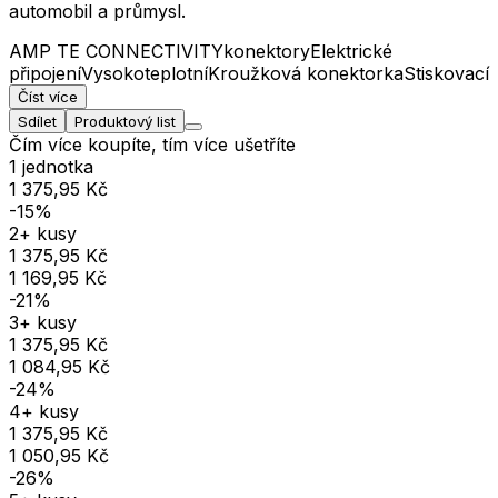
automobil a průmysl.
AMP TE CONNECTIVITY
konektory
Elektrické
připojení
Vysokoteplotní
Kroužková konektorka
Stiskovací
Číst více
Sdílet
Produktový list
Čím více koupíte, tím více ušetříte
1 jednotka
1 375,95 Kč
-15%
2+ kusy
1 375,95 Kč
1 169,95 Kč
-21%
3+ kusy
1 375,95 Kč
1 084,95 Kč
-24%
4+ kusy
1 375,95 Kč
1 050,95 Kč
-26%