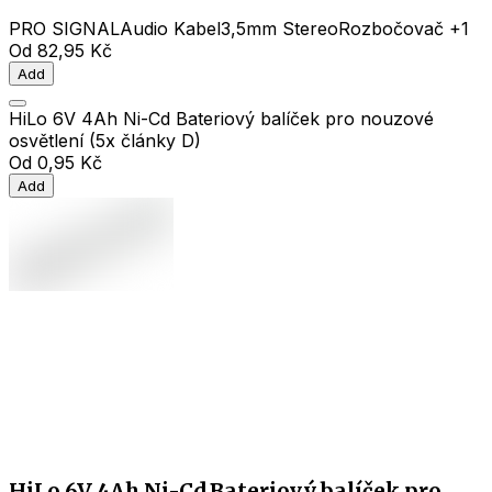
PRO SIGNAL
Audio Kabel
3,5mm Stereo
Rozbočovač
+1
Od
82,95 Kč
Add
HiLo 6V 4Ah Ni-Cd Bateriový balíček pro nouzové
osvětlení (5x články D)
Od
0,95 Kč
Add
HiLo 6V 4Ah Ni-Cd Bateriový balíček pro