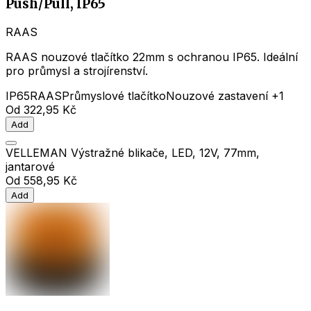
Push/Pull, IP65
RAAS
RAAS nouzové tlačítko 22mm s ochranou IP65. Ideální
pro průmysl a strojírenství.
IP65
RAAS
Průmyslové tlačítko
Nouzové zastavení
+1
Od
322,95 Kč
Add
VELLEMAN Výstražné blikače, LED, 12V, 77mm,
jantarové
Od
558,95 Kč
Add