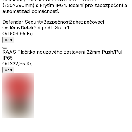
(720x390mm) s krytím IP64. Ideální pro zabezpečení a
automatizaci domácností.
Defender Security
Bezpečnost
Zabezpečovací
systémy
Detekční podložka
+1
Od
503,95 Kč
Add
RAAS Tlačítko nouzového zastavení 22mm Push/Pull,
IP65
Od
322,95 Kč
Add