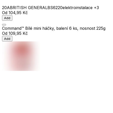
20A
BRITISH GENERAL
BS6220
elektroinstalace
+3
Od
104,95 Kč
Add
Command™ Bílé mini háčky, balení 6 ks, nosnost 225g
Od
109,95 Kč
Add