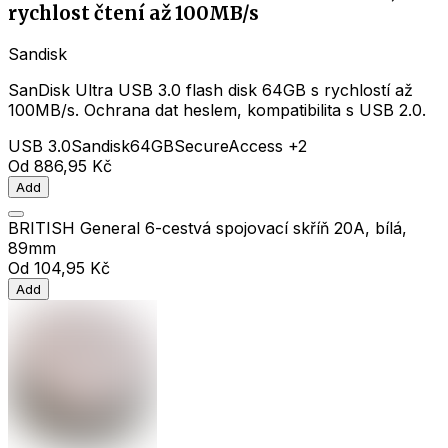
rychlost čtení až 100MB/s
Sandisk
SanDisk Ultra USB 3.0 flash disk 64GB s rychlostí až
100MB/s. Ochrana dat heslem, kompatibilita s USB 2.0.
USB 3.0
Sandisk
64GB
SecureAccess
+2
Od
886,95 Kč
Add
BRITISH General 6-cestvá spojovací skříň 20A, bílá,
89mm
Od
104,95 Kč
Add