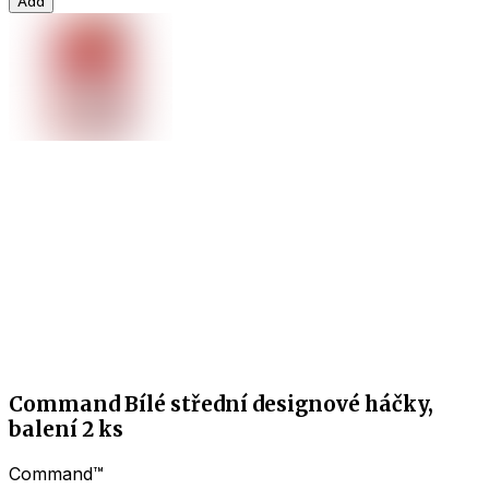
Add
Command Bílé střední designové háčky,
balení 2 ks
Command™