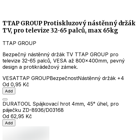
TTAP GROUP Protiskluzový nástěnný držák
TV, pro televize 32-65 palců, max 65kg
TTAP GROUP
Bezpečný nástěnný držák TV TTAP GROUP pro
televize 32-65 palců, VESA až 800x400mm, pevný
design a protikrádežový zámek.
VESA
TTAP GROUP
Bezpečnost
Nástěnný držák
+4
Od
0,95 Kč
Add
DURATOOL Spájkovací hrot 4mm, 45° úhel, pro
páječku ZD-8936/D03168
Od
62,95 Kč
Add