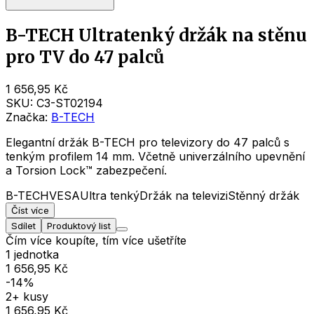
B-TECH Ultratenký držák na stěnu
pro TV do 47 palců
1 656,95 Kč
SKU:
C3-ST02194
Značka:
B-TECH
Elegantní držák B-TECH pro televizory do 47 palců s
tenkým profilem 14 mm. Včetně univerzálního upevnění
a Torsion Lock™ zabezpečení.
B-TECH
VESA
Ultra tenký
Držák na televizi
Stěnný držák
Číst více
Sdílet
Produktový list
Čím více koupíte, tím více ušetříte
1 jednotka
1 656,95 Kč
-14%
2+ kusy
1 656,95 Kč