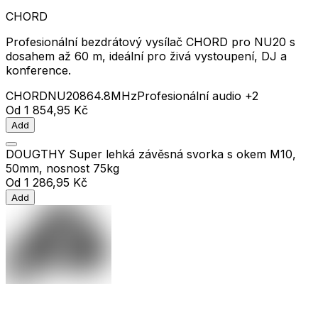
CHORD
Profesionální bezdrátový vysílač CHORD pro NU20 s
dosahem až 60 m, ideální pro živá vystoupení, DJ a
konference.
CHORD
NU20
864.8MHz
Profesionální audio
+2
Od
1 854,95 Kč
Add
DOUGTHY Super lehká závěsná svorka s okem M10,
50mm, nosnost 75kg
Od
1 286,95 Kč
Add