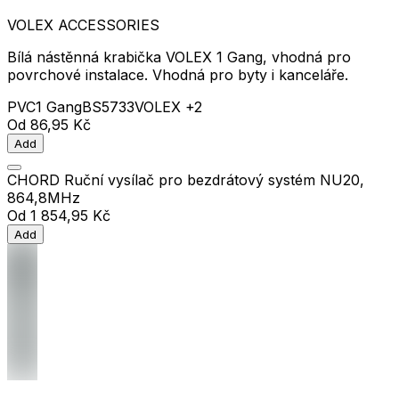
VOLEX ACCESSORIES
Bílá nástěnná krabička VOLEX 1 Gang, vhodná pro
povrchové instalace. Vhodná pro byty i kanceláře.
PVC
1 Gang
BS5733
VOLEX
+2
Od
86,95 Kč
Add
CHORD Ruční vysílač pro bezdrátový systém NU20,
864,8MHz
Od
1 854,95 Kč
Add