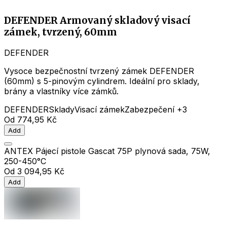
DEFENDER Armovaný skladový visací
zámek, tvrzený, 60mm
DEFENDER
Vysoce bezpečnostní tvrzený zámek DEFENDER
(60mm) s 5-pinovým cylindrem. Ideální pro sklady,
brány a vlastníky více zámků.
DEFENDER
Sklady
Visací zámek
Zabezpečení
+3
Od
774,95 Kč
Add
ANTEX Pájecí pistole Gascat 75P plynová sada, 75W,
250-450°C
Od
3 094,95 Kč
Add