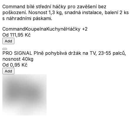
Command bílé střední háčky pro zavěšení bez
poškození. Nosnost 1,3 kg, snadná instalace, balení 2 ks
s náhradními páskami.
Command
Koupelna
Kuchyně
Háčky
+2
Od
111,95 Kč
Add
PRO SIGNAL Plně pohyblivá držák na TV, 23-55 palců,
nosnost 40kg
Od
0,95 Kč
Add