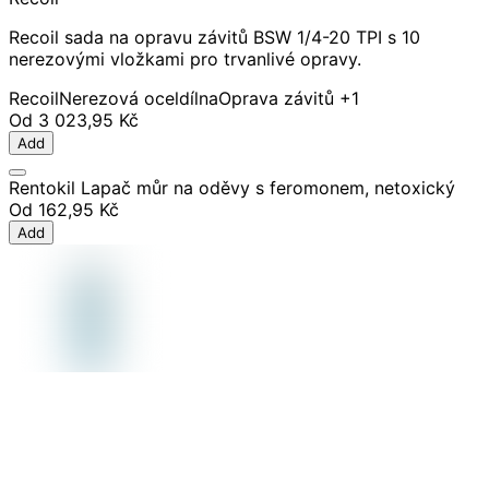
Recoil sada na opravu závitů BSW 1/4-20 TPI s 10
nerezovými vložkami pro trvanlivé opravy.
Recoil
Nerezová ocel
dílna
Oprava závitů
+1
Od
3 023,95 Kč
Add
Rentokil Lapač můr na oděvy s feromonem, netoxický
Od
162,95 Kč
Add