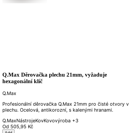
Q.Max Děrovačka plechu 21mm, vyžaduje
hexagonální klíč
Q.Max
Profesionální děrovačka Q.Max 21mm pro čisté otvory v
plechu. Ocelová, antikorozní, s kalenými hranami.
Q.Max
Nástroje
Kov
Kovovýroba
+3
Od
505,95 Kč
Add