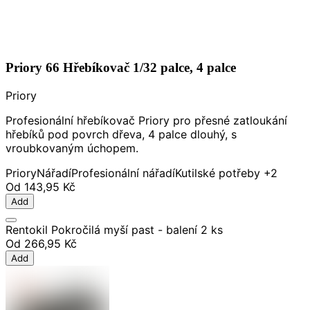
Priory 66 Hřebíkovač 1/32 palce, 4 palce
Priory
Profesionální hřebíkovač Priory pro přesné zatloukání
hřebíků pod povrch dřeva, 4 palce dlouhý, s
vroubkovaným úchopem.
Priory
Nářadí
Profesionální nářadí
Kutilské potřeby
+2
Od
143,95 Kč
Add
Rentokil Pokročilá myší past - balení 2 ks
Od
266,95 Kč
Add