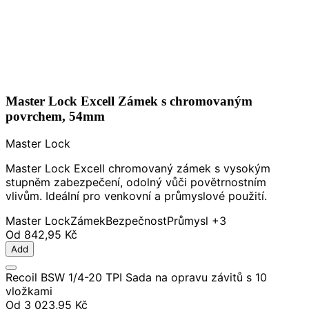
Master Lock Excell Zámek s chromovaným
povrchem, 54mm
Master Lock
Master Lock Excell chromovaný zámek s vysokým
stupněm zabezpečení, odolný vůči povětrnostním
vlivům. Ideální pro venkovní a průmyslové použití.
Master Lock
Zámek
Bezpečnost
Průmysl
+3
Od
842,95 Kč
Add
Recoil BSW 1/4-20 TPI Sada na opravu závitů s 10
vložkami
Od
3 023,95 Kč