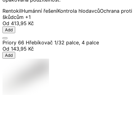
Rentokil
Humánní řešení
Kontrola hlodavců
Ochrana proti
škůdcům
+1
Od
413,95 Kč
Add
Priory 66 Hřebíkovač 1/32 palce, 4 palce
Od
143,95 Kč
Add