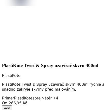
PlastiKote Twist & Spray uzavírač skvrn 400ml
PlastiKote
PlastiKote Twist & Spray uzavírač skvrn 400ml rychle a
snadno zakryje skvrny před malováním.
Primer
PlastiKote
sprej
Nátěr
+4
Od
266,95 Kč
Add