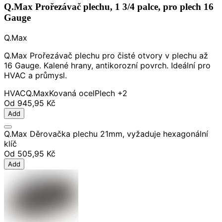
Q.Max Prořezávač plechu, 1 3/4 palce, pro plech 16
Gauge
Q.Max
Q.Max Prořezávač plechu pro čisté otvory v plechu až
16 Gauge. Kalené hrany, antikorozní povrch. Ideální pro
HVAC a průmysl.
HVAC
Q.Max
Kovaná ocel
Plech
+2
Od
945,95 Kč
Add
Q.Max Děrovačka plechu 21mm, vyžaduje hexagonální
klíč
Od
505,95 Kč
Add