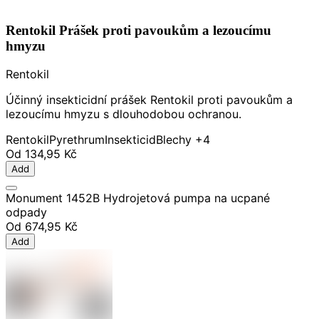
Rentokil Prášek proti pavoukům a lezoucímu
hmyzu
Rentokil
Účinný insekticidní prášek Rentokil proti pavoukům a
lezoucímu hmyzu s dlouhodobou ochranou.
Rentokil
Pyrethrum
Insekticid
Blechy
+4
Od
134,95 Kč
Add
Monument 1452B Hydrojetová pumpa na ucpané
odpady
Od
674,95 Kč
Add