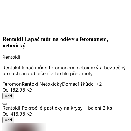
Rentokil Lapač můr na oděvy s feromonem,
netoxický
Rentokil
Rentokil lapač můr s feromonem, netoxický a bezpečný
pro ochranu oblečení a textilu před moly.
Feromon
Rentokil
Netoxický
Domácí škůdci
+2
Od
162,95 Kč
Add
Rentokil Pokročilé pastičky na krysy – balení 2 ks
Od
413,95 Kč
Add