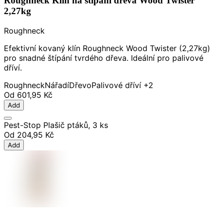
Roughneck Klín na štípání dřeva Wood Twister
2,27kg
Roughneck
Efektivní kovaný klín Roughneck Wood Twister (2,27kg)
pro snadné štípání tvrdého dřeva. Ideální pro palivové
dříví.
Roughneck
Nářadí
Dřevo
Palivové dříví
+2
Od
601,95 Kč
Add
Pest-Stop Plašič ptáků, 3 ks
Od
204,95 Kč
Add