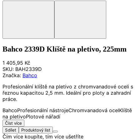
Bahco 2339D Klíště na pletivo, 225mm
1 405,95 Kč
SKU:
BAH2339D
Značka:
Bahco
Profesionální klíště na pletivo z chromvanadové oceli s
řeznou kapacitou 2,5 mm. Ideální pro ploty a zahradní
práce.
Bahco
Profesionální nástroje
Chromvanadová ocel
Klíště
na pletivo
Plotové nářadí
Číst více
Sdílet
Produktový list
Čím více koupíte, tím více ušetříte