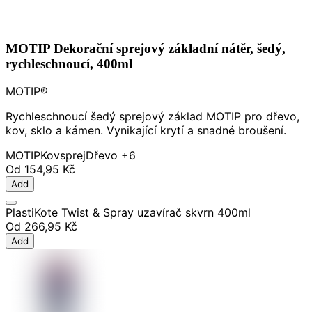
MOTIP Dekorační sprejový základní nátěr, šedý,
rychleschnoucí, 400ml
MOTIP®
Rychleschnoucí šedý sprejový základ MOTIP pro dřevo,
kov, sklo a kámen. Vynikající krytí a snadné broušení.
MOTIP
Kov
sprej
Dřevo
+6
Od
154,95 Kč
Add
PlastiKote Twist & Spray uzavírač skvrn 400ml
Od
266,95 Kč
Add