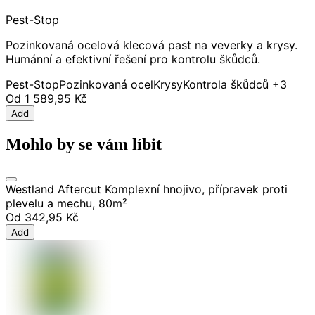
Pest-Stop
Pozinkovaná ocelová klecová past na veverky a krysy.
Humánní a efektivní řešení pro kontrolu škůdců.
Pest-Stop
Pozinkovaná ocel
Krysy
Kontrola škůdců
+3
Od
1 589,95 Kč
Add
Mohlo by se vám líbit
Westland Aftercut Komplexní hnojivo, přípravek proti
plevelu a mechu, 80m²
Od
342,95 Kč
Add