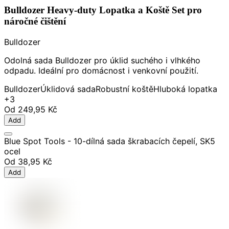
Bulldozer Heavy-duty Lopatka a Koště Set pro
náročné čištění
Bulldozer
Odolná sada Bulldozer pro úklid suchého i vlhkého
odpadu. Ideální pro domácnost i venkovní použití.
Bulldozer
Úklidová sada
Robustní koště
Hluboká lopatka
+3
Od
249,95 Kč
Add
Blue Spot Tools - 10-dílná sada škrabacích čepelí, SK5
ocel
Od
38,95 Kč
Add