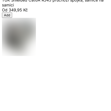
TUK Shielded Cat6A RJ45 průchozí spojka, samice na
samici
Od
349,95 Kč
Add