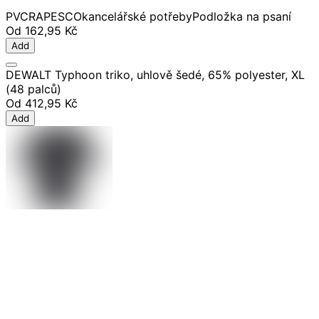
PVC
RAPESCO
kancelářské potřeby
Podložka na psaní
Od
162,95 Kč
Add
DEWALT Typhoon triko, uhlově šedé, 65% polyester, XL
(48 palců)
Od
412,95 Kč
Add