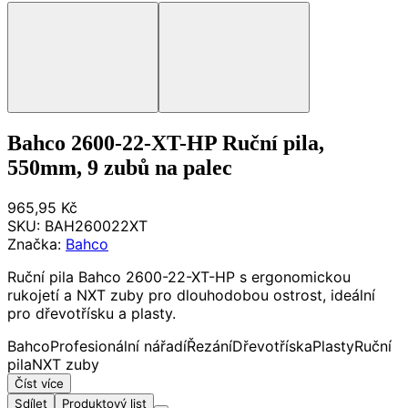
Bahco 2600-22-XT-HP Ruční pila,
550mm, 9 zubů na palec
965,95 Kč
SKU:
BAH260022XT
Značka:
Bahco
Ruční pila Bahco 2600-22-XT-HP s ergonomickou
rukojetí a NXT zuby pro dlouhodobou ostrost, ideální
pro dřevotřísku a plasty.
Bahco
Profesionální nářadí
Řezání
Dřevotříska
Plasty
Ruční
pila
NXT zuby
Číst více
Sdílet
Produktový list