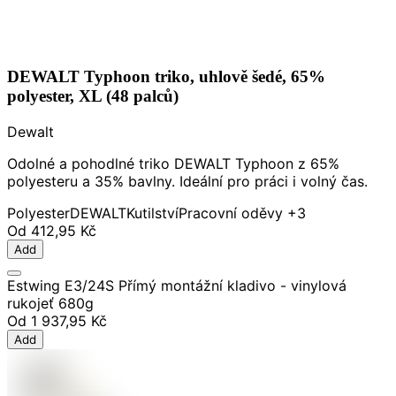
DEWALT Typhoon triko, uhlově šedé, 65%
polyester, XL (48 palců)
Dewalt
Odolné a pohodlné triko DEWALT Typhoon z 65%
polyesteru a 35% bavlny. Ideální pro práci i volný čas.
Polyester
DEWALT
Kutilství
Pracovní oděvy
+3
Od
412,95 Kč
Add
Estwing E3/24S Přímý montážní kladivo - vinylová
rukojeť 680g
Od
1 937,95 Kč
Add