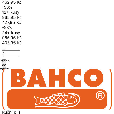
462,95 Kč
-56%
12+ kusy
965,95 Kč
427,95 Kč
-58%
24+ kusy
965,95 Kč
403,95 Kč
Přidat
do
košíku
Ruční pila