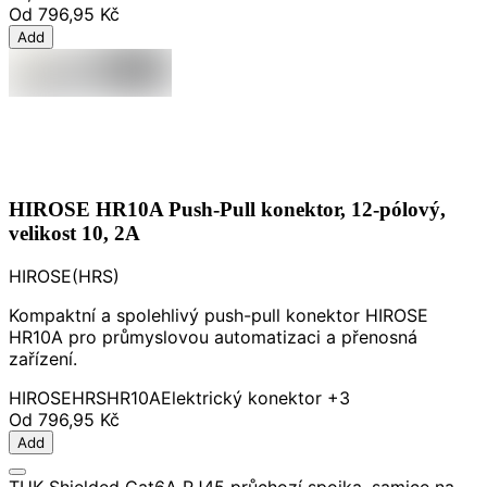
Od
796,95 Kč
Add
HIROSE HR10A Push-Pull konektor, 12-pólový,
velikost 10, 2A
HIROSE(HRS)
Kompaktní a spolehlivý push-pull konektor HIROSE
HR10A pro průmyslovou automatizaci a přenosná
zařízení.
HIROSE
HRS
HR10A
Elektrický konektor
+3
Od
796,95 Kč
Add