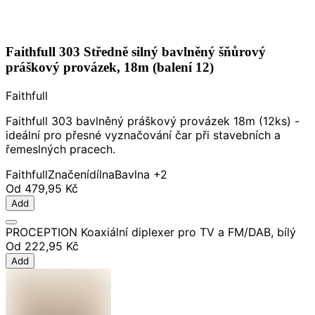
Faithfull 303 Středně silný bavlněný šňůrový
práškový provázek, 18m (balení 12)
Faithfull
Faithfull 303 bavlněný práškový provázek 18m (12ks) -
ideální pro přesné vyznačování čar při stavebních a
řemeslných pracech.
Faithfull
Značení
dílna
Bavlna
+2
Od
479,95 Kč
Add
PROCEPTION Koaxiální diplexer pro TV a FM/DAB, bílý
Od
222,95 Kč
Add