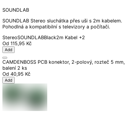
SOUNDLAB
SOUNDLAB Stereo sluchátka přes uši s 2m kabelem.
Pohodlná a kompatibilní s televizory a počítači.
Stereo
SOUNDLAB
Black
2m Kabel
+2
Od
115,95 Kč
Add
CAMDENBOSS PCB konektor, 2-polový, rozteč 5 mm,
balení 2 ks
Od
40,95 Kč
Add