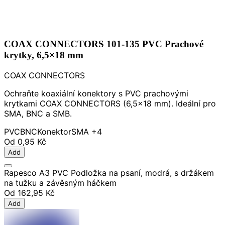
COAX CONNECTORS 101-135 PVC Prachové
krytky, 6,5×18 mm
COAX CONNECTORS
Ochraňte koaxiální konektory s PVC prachovými
krytkami COAX CONNECTORS (6,5×18 mm). Ideální pro
SMA, BNC a SMB.
PVC
BNC
Konektor
SMA
+4
Od
0,95 Kč
Add
Rapesco A3 PVC Podložka na psaní, modrá, s držákem
na tužku a závěsným háčkem
Od
162,95 Kč
Add