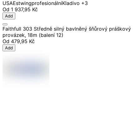
USA
Estwing
profesionální
Kladivo
+3
Od
1 937,95 Kč
Add
Faithfull 303 Středně silný bavlněný šňůrový práškový
provázek, 18m (balení 12)
Od
479,95 Kč
Add