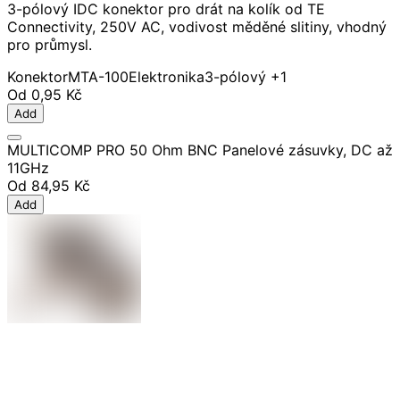
3-pólový IDC konektor pro drát na kolík od TE
Connectivity, 250V AC, vodivost měděné slitiny, vhodný
pro průmysl.
Konektor
MTA-100
Elektronika
3-pólový
+1
Od
0,95 Kč
Add
MULTICOMP PRO 50 Ohm BNC Panelové zásuvky, DC až
11GHz
Od
84,95 Kč
Add