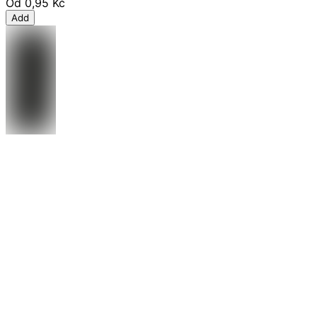
Od
0,95 Kč
Add