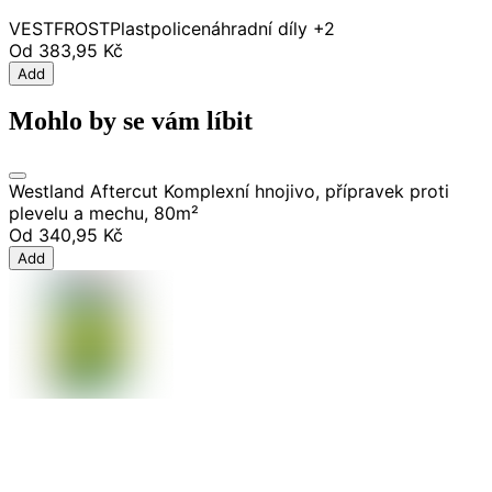
VESTFROST
Plast
police
náhradní díly
+2
Od
383,95 Kč
Add
Mohlo by se vám líbit
Westland Aftercut Komplexní hnojivo, přípravek proti
plevelu a mechu, 80m²
Od
340,95 Kč
Add