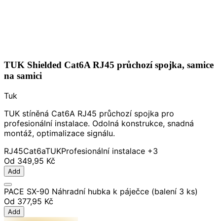
TUK Shielded Cat6A RJ45 průchozí spojka, samice
na samici
Tuk
TUK stíněná Cat6A RJ45 průchozí spojka pro
profesionální instalace. Odolná konstrukce, snadná
montáž, optimalizace signálu.
RJ45
Cat6a
TUK
Profesionální instalace
+3
Od
349,95 Kč
Add
PACE SX-90 Náhradní hubka k páječce (balení 3 ks)
Od
377,95 Kč
Add