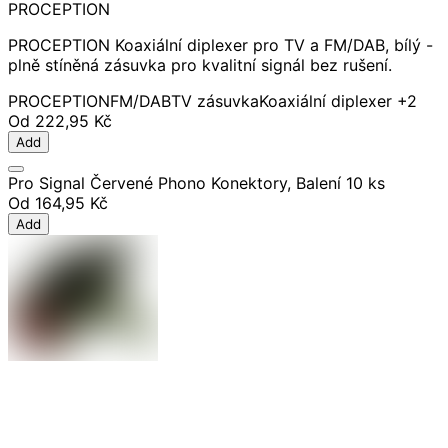
PROCEPTION
PROCEPTION Koaxiální diplexer pro TV a FM/DAB, bílý -
plně stíněná zásuvka pro kvalitní signál bez rušení.
PROCEPTION
FM/DAB
TV zásuvka
Koaxiální diplexer
+2
Od
222,95 Kč
Add
Pro Signal Červené Phono Konektory, Balení 10 ks
Od
164,95 Kč
Add