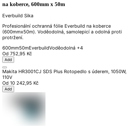
na koberce, 600mm x 50m
Everbuild Sika
Profesionální ochranná fólie Everbuild na koberce
(600mmx50m). Voděodolná, samolepicí a odolná proti
protržení.
600mm
50m
Everbuild
Voděodolná
+4
Od
752,95 Kč
Add
Makita HR3001CJ SDS Plus Rotopedlo s úderem, 1050W,
110V
Od
10 242,95 Kč
Add