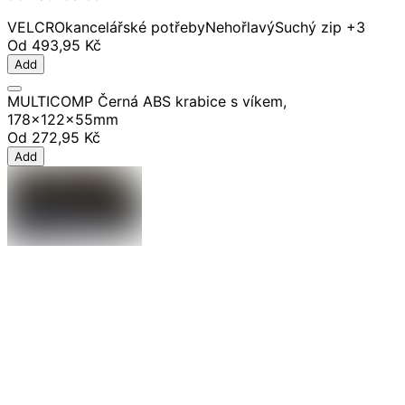
VELCRO
kancelářské potřeby
Nehořlavý
Suchý zip
+3
Od
493,95 Kč
Add
MULTICOMP Černá ABS krabice s víkem,
178x122x55mm
Od
272,95 Kč
Add