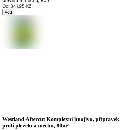
plevelu a mechu, 80m²
Od
341,95 Kč
Add
Westland Aftercut Komplexní hnojivo, přípravek
proti plevelu a mechu, 80m²