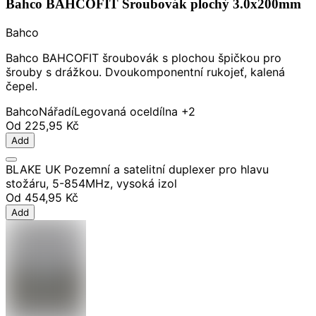
Bahco BAHCOFIT Šroubovák plochý 3.0x200mm
Bahco
Bahco BAHCOFIT šroubovák s plochou špičkou pro
šrouby s drážkou. Dvoukomponentní rukojeť, kalená
čepel.
Bahco
Nářadí
Legovaná ocel
dílna
+2
Od
225,95 Kč
Add
BLAKE UK Pozemní a satelitní duplexer pro hlavu
stožáru, 5-854MHz, vysoká izol
Od
454,95 Kč
Add