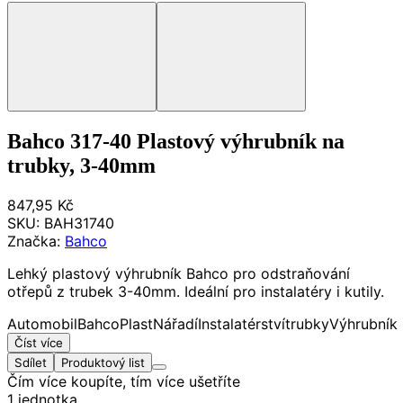
Bahco 317-40 Plastový výhrubník na
trubky, 3-40mm
847,95 Kč
SKU:
BAH31740
Značka:
Bahco
Lehký plastový výhrubník Bahco pro odstraňování
otřepů z trubek 3-40mm. Ideální pro instalatéry i kutily.
Automobil
Bahco
Plast
Nářadí
Instalatérství
trubky
Výhrubník
Číst více
Sdílet
Produktový list
Čím více koupíte, tím více ušetříte
1 jednotka