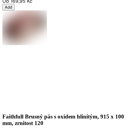
Od
169,95 Kč
Add
Faithfull Brusný pás s oxidem hlinitým, 915 x 100
mm, zrnitost 120