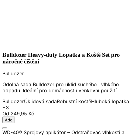
Bulldozer Heavy-duty Lopatka a Koště Set pro
náročné čištění
Bulldozer
Odolná sada Bulldozer pro úklid suchého i vlhkého
odpadu. Ideální pro domácnost i venkovní použití.
Bulldozer
Úklidová sada
Robustní koště
Hluboká lopatka
+3
Od
249,95 Kč
Add
WD-40® Sprejový aplikátor – Odstraňovač vlhkosti a