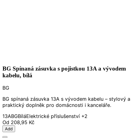
BG Spínaná zásuvka s pojistkou 13A a vývodem
kabelu, bílá
BG
BG spínaná zásuvka 13A s vývodem kabelu – stylový a
praktický doplněk pro domácnosti i kanceláře.
13A
BG
Bílá
Elektrické příslušenství
+2
Od
208,95 Kč
Add