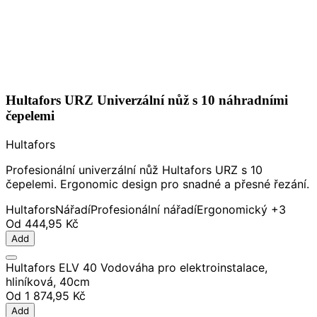
Hultafors URZ Univerzální nůž s 10 náhradními
čepelemi
Hultafors
Profesionální univerzální nůž Hultafors URZ s 10
čepelemi. Ergonomic design pro snadné a přesné řezání.
Hultafors
Nářadí
Profesionální nářadí
Ergonomický
+3
Od
444,95 Kč
Add
Hultafors ELV 40 Vodováha pro elektroinstalace,
hliníková, 40cm
Od
1 874,95 Kč
Add