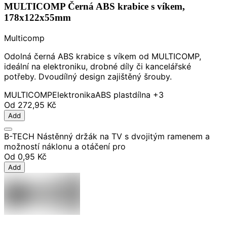
MULTICOMP Černá ABS krabice s víkem,
178x122x55mm
Multicomp
Odolná černá ABS krabice s víkem od MULTICOMP,
ideální na elektroniku, drobné díly či kancelářské
potřeby. Dvoudílný design zajištěný šrouby.
MULTICOMP
Elektronika
ABS plast
dílna
+3
Od
272,95 Kč
Add
B-TECH Nástěnný držák na TV s dvojitým ramenem a
možností náklonu a otáčení pro
Od
0,95 Kč
Add