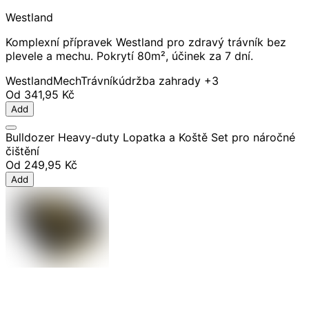
Westland
Komplexní přípravek Westland pro zdravý trávník bez
plevele a mechu. Pokrytí 80m², účinek za 7 dní.
Westland
Mech
Trávník
údržba zahrady
+3
Od
341,95 Kč
Add
Bulldozer Heavy-duty Lopatka a Koště Set pro náročné
čištění
Od
249,95 Kč
Add