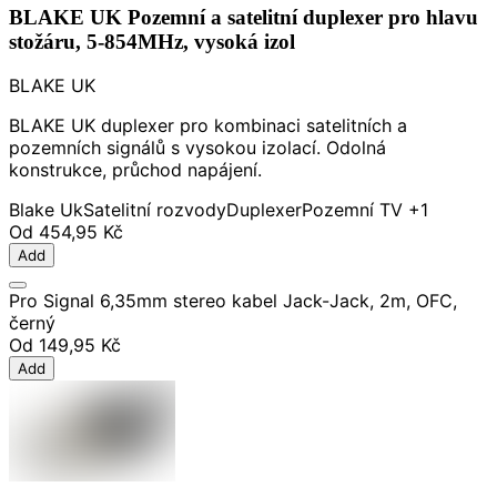
BLAKE UK Pozemní a satelitní duplexer pro hlavu
stožáru, 5-854MHz, vysoká izol
BLAKE UK
BLAKE UK duplexer pro kombinaci satelitních a
pozemních signálů s vysokou izolací. Odolná
konstrukce, průchod napájení.
Blake Uk
Satelitní rozvody
Duplexer
Pozemní TV
+1
Od
454,95 Kč
Add
Pro Signal 6,35mm stereo kabel Jack-Jack, 2m, OFC,
černý
Od
149,95 Kč
Add