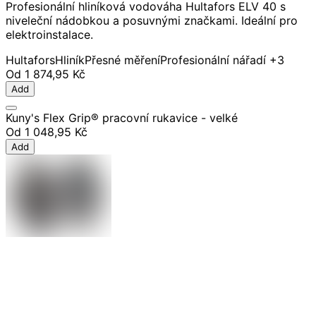
Profesionální hliníková vodováha Hultafors ELV 40 s
niveleční nádobkou a posuvnými značkami. Ideální pro
elektroinstalace.
Hultafors
Hliník
Přesné měření
Profesionální nářadí
+3
Od
1 874,95 Kč
Add
Kuny's Flex Grip® pracovní rukavice - velké
Od
1 048,95 Kč
Add