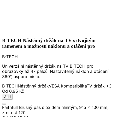
B-TECH Nástěnný držák na TV s dvojitým
ramenem a možností náklonu a otáčení pro
B-TECH
Univerzální nástěnný držák na TV B-TECH pro
obrazovky až 47 palců. Nastavitelný náklon a otáčení
360°, úspora místa.
B-TECH
Nástěnný držák
VESA kompatibilita
TV držák
+3
Od
0,95 Kč
Add
Faithfull Brusný pás s oxidem hlinitým, 915 x 100 mm,
zrnitost 120