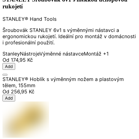
rukojetí
STANLEY® Hand Tools
Šroubovák STANLEY 6v1 s výměnnými nástavci a
ergonomickou rukojetí. Ideální pro montáž v domácnosti
i profesionální použití.
Stanley
Nástroje
Výměnné nástavce
Montáž
+1
Od
174,95 Kč
Add
STANLEY® Hoblík s výměnným nožem a plastovým
tělem, 155mm
Od
256,95 Kč
Add