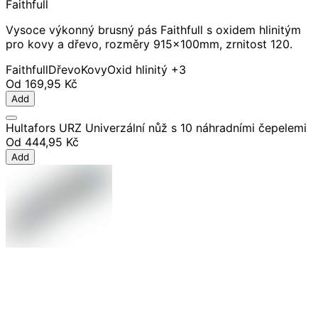
Faithfull
Vysoce výkonný brusný pás Faithfull s oxidem hlinitým
pro kovy a dřevo, rozměry 915x100mm, zrnitost 120.
Faithfull
Dřevo
Kovy
Oxid hlinitý
+3
Od
169,95 Kč
Add
Hultafors URZ Univerzální nůž s 10 náhradními čepelemi
Od
444,95 Kč
Add