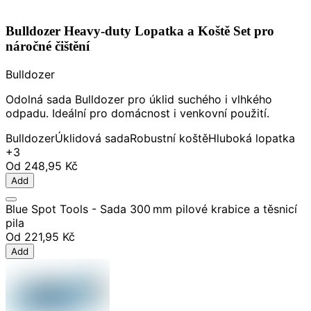
Bulldozer Heavy-duty Lopatka a Koště Set pro
náročné čištění
Bulldozer
Odolná sada Bulldozer pro úklid suchého i vlhkého
odpadu. Ideální pro domácnost i venkovní použití.
Bulldozer
Úklidová sada
Robustní koště
Hluboká lopatka
+3
Od
248,95 Kč
Add
Blue Spot Tools - Sada 300 mm pilové krabice a těsnicí
pila
Od
221,95 Kč
Add