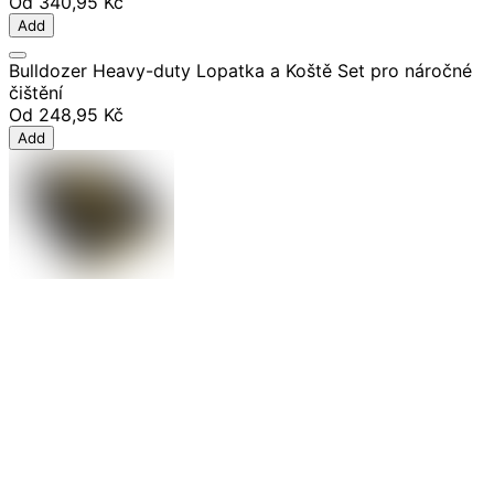
Od
340,95 Kč
Add
Bulldozer Heavy-duty Lopatka a Koště Set pro náročné
čištění
Od
248,95 Kč
Add