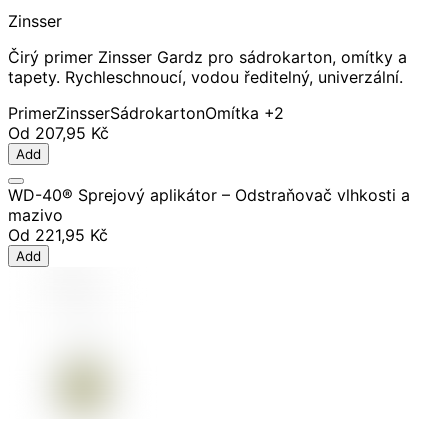
Zinsser
Čirý primer Zinsser Gardz pro sádrokarton, omítky a
tapety. Rychleschnoucí, vodou ředitelný, univerzální.
Primer
Zinsser
Sádrokarton
Omítka
+2
Od
207,95 Kč
Add
WD-40® Sprejový aplikátor – Odstraňovač vlhkosti a
mazivo
Od
221,95 Kč
Add