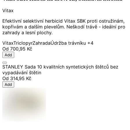
Vitax
Efektivní selektivní herbicid Vitax SBK proti ostružinám,
kopřivám a dalším plevelům. Neškodí trávě - ideální pro
zahrady a lesní plochy.
Vitax
Triclopyr
Zahrada
Údržba trávníku
+4
Od
700,95 Kč
Add
STANLEY Sada 10 kvalitních syntetických štětců bez
vypadávání štětin
Od
314,95 Kč
Add