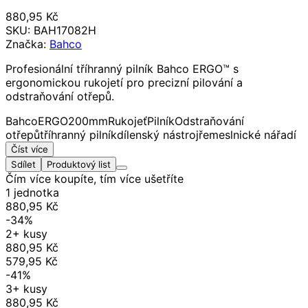
880,95 Kč
SKU:
BAH17082H
Značka:
Bahco
Profesionální tříhranný pilník Bahco ERGO™ s
ergonomickou rukojetí pro precizní pilování a
odstraňování otřepů.
Bahco
ERGO
200mm
Rukojeť
Pilník
Odstraňování
otřepů
tříhranný pilník
dílenský nástroj
řemeslnické nářadí
Číst více
Sdílet
Produktový list
Čím více koupíte, tím více ušetříte
1 jednotka
880,95 Kč
-34%
2+ kusy
880,95 Kč
579,95 Kč
-41%
3+ kusy
880,95 Kč