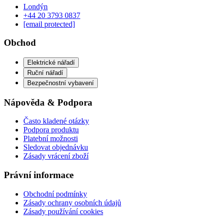
Londýn
‪+44 20 3793 0837‬
[email protected]
Obchod
Elektrické nářadí
Ruční nářadí
Bezpečnostní vybavení
Nápověda & Podpora
Často kladené otázky
Podpora produktu
Platební možnosti
Sledovat objednávku
Zásady vrácení zboží
Právní informace
Obchodní podmínky
Zásady ochrany osobních údajů
Zásady používání cookies