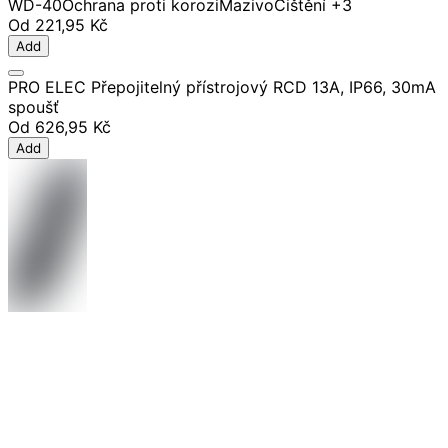
WD-40
Ochrana proti korozi
Mazivo
Čištění
+3
Od
221,95 Kč
Add
PRO ELEC Přepojitelný přístrojový RCD 13A, IP66, 30mA
spoušť
Od
626,95 Kč
Add