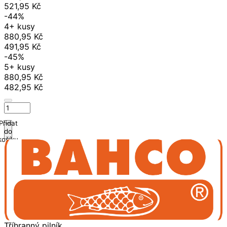
521,95 Kč
-44%
4+ kusy
880,95 Kč
491,95 Kč
-45%
5+ kusy
880,95 Kč
482,95 Kč
Přidat
do
košíku
Tříhranný pilník