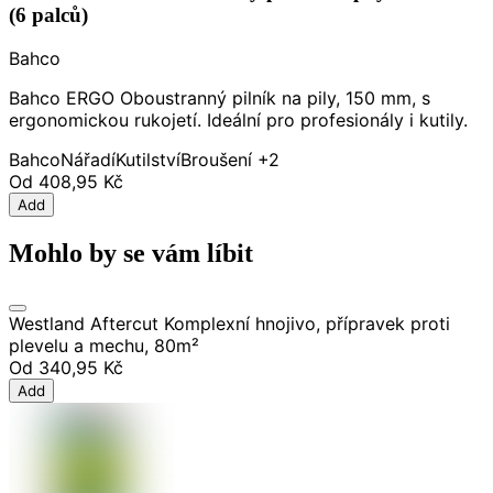
(6 palců)
Bahco
Bahco ERGO Oboustranný pilník na pily, 150 mm, s
ergonomickou rukojetí. Ideální pro profesionály i kutily.
Bahco
Nářadí
Kutilství
Broušení
+2
Od
408,95 Kč
Add
Mohlo by se vám líbit
Westland Aftercut Komplexní hnojivo, přípravek proti
plevelu a mechu, 80m²
Od
340,95 Kč
Add