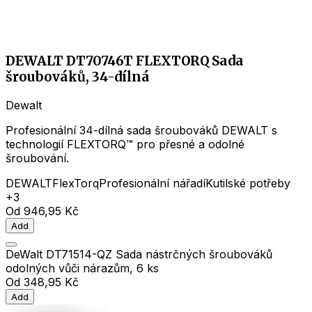
DEWALT DT70746T FLEXTORQ Sada
šroubováků, 34-dílná
Dewalt
Profesionální 34-dílná sada šroubováků DEWALT s
technologií FLEXTORQ™ pro přesné a odolné
šroubování.
DEWALT
FlexTorq
Profesionální nářadí
Kutilské potřeby
+3
Od
946,95 Kč
Add
DeWalt DT71514-QZ Sada nástrčných šroubováků
odolných vůči nárazům, 6 ks
Od
348,95 Kč
Add