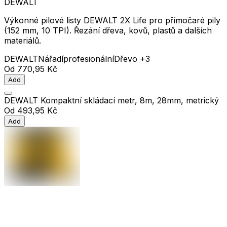
DEWALT
Výkonné pilové listy DEWALT 2X Life pro přímočaré pily
(152 mm, 10 TPI). Řezání dřeva, kovů, plastů a dalších
materiálů.
DEWALT
Nářadí
profesionální
Dřevo
+3
Od
770,95 Kč
Add
DEWALT Kompaktní skládací metr, 8m, 28mm, metrický
Od
493,95 Kč
Add