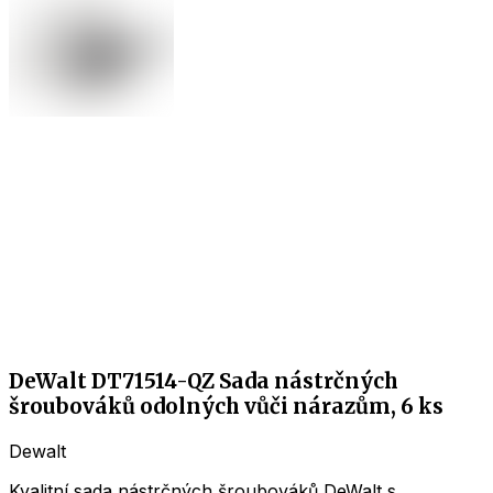
DeWalt DT71514-QZ Sada nástrčných
šroubováků odolných vůči nárazům, 6 ks
Dewalt
Kvalitní sada nástrčných šroubováků DeWalt s