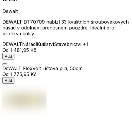
Dewalt
DEWALT DT70709 nabízí 33 kvalitních šroubovákových
násad v odolném přenosném pouzdře. Ideální pro
profíky i kutily.
DEWALT
Nářadí
Kutilství
Stavebnictví
+1
Od
1 481,95 Kč
Add
DeWALT FlexVolt Lištová pila, 50cm
Od
1 775,95 Kč
Add