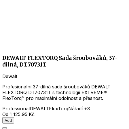
DEWALT FLEXTORQ Sada šroubováků, 37-
dílná, DT70731T
Dewalt
Profesionální 37-dílná sada šroubováků DEWALT
FLEXTORQ DT70731T s technologií EXTREME®
FlexTorq™ pro maximální odolnost a přesnost.
Professional
DEWALT
FlexTorq
Nářadí
+3
Od
1 125,95 Kč
Add