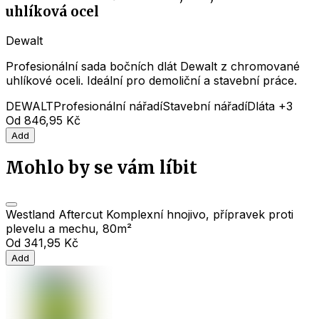
uhlíková ocel
Dewalt
Profesionální sada bočních dlát Dewalt z chromované
uhlíkové oceli. Ideální pro demoliční a stavební práce.
DEWALT
Profesionální nářadí
Stavební nářadí
Dláta
+3
Od
846,95 Kč
Add
Mohlo by se vám líbit
Westland Aftercut Komplexní hnojivo, přípravek proti
plevelu a mechu, 80m²
Od
341,95 Kč
Add