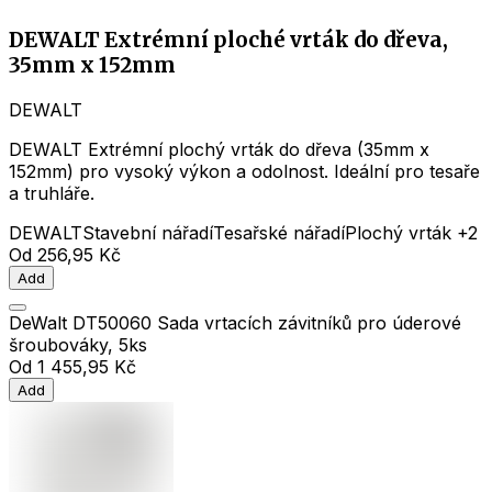
DEWALT Extrémní ploché vrták do dřeva,
35mm x 152mm
DEWALT
DEWALT Extrémní plochý vrták do dřeva (35mm x
152mm) pro vysoký výkon a odolnost. Ideální pro tesaře
a truhláře.
DEWALT
Stavební nářadí
Tesařské nářadí
Plochý vrták
+2
Od
256,95 Kč
Add
DeWalt DT50060 Sada vrtacích závitníků pro úderové
šroubováky, 5ks
Od
1 455,95 Kč
Add