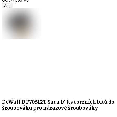
Od
741,95 Kč
Add
DeWalt DT70512T Sada 14 ks torzních bitů do
šroubováku pro nárazové šroubováky