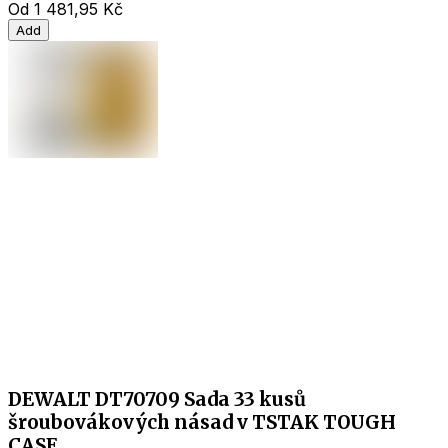
Od
1 481,95 Kč
Add
DEWALT DT70709 Sada 33 kusů
šroubovákových násad v TSTAK TOUGH
CASE