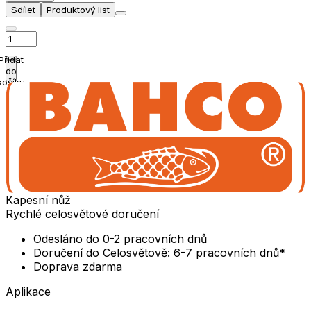
Sdílet
Produktový list
Přidat
do
košíku
Kapesní nůž
Rychlé celosvětové doručení
Odesláno do 0-2 pracovních dnů
Doručení do Celosvětově: 6-7 pracovních dnů*
Doprava zdarma
Aplikace