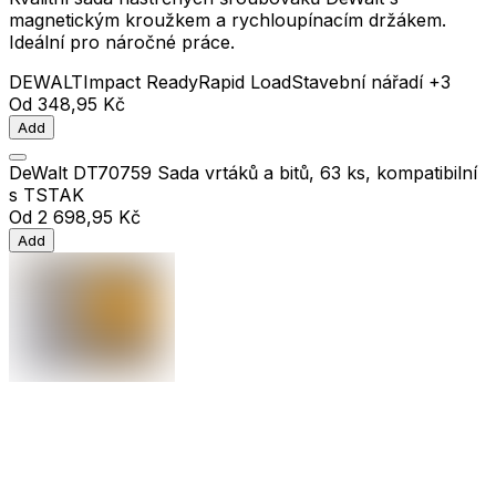
magnetickým kroužkem a rychloupínacím držákem.
Ideální pro náročné práce.
DEWALT
Impact Ready
Rapid Load
Stavební nářadí
+3
Od
348,95 Kč
Add
DeWalt DT70759 Sada vrtáků a bitů, 63 ks, kompatibilní
s TSTAK
Od
2 698,95 Kč
Add