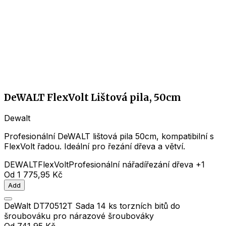
DeWALT FlexVolt Lištová pila, 50cm
Dewalt
Profesionální DeWALT lištová pila 50cm, kompatibilní s
FlexVolt řadou. Ideální pro řezání dřeva a větví.
DEWALT
FlexVolt
Profesionální nářadí
řezání dřeva
+1
Od
1 775,95 Kč
Add
DeWalt DT70512T Sada 14 ks torzních bitů do
šroubováku pro nárazové šroubováky