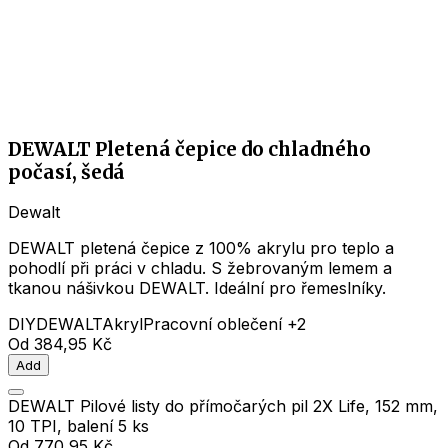
DEWALT Pletená čepice do chladného
počasí, šedá
Dewalt
DEWALT pletená čepice z 100% akrylu pro teplo a
pohodlí při práci v chladu. S žebrovaným lemem a
tkanou nášivkou DEWALT. Ideální pro řemeslníky.
DIY
DEWALT
Akryl
Pracovní oblečení
+2
Od
384,95 Kč
Add
DEWALT Pilové listy do přímočarých pil 2X Life, 152 mm,
10 TPI, balení 5 ks
Od
770,95 Kč