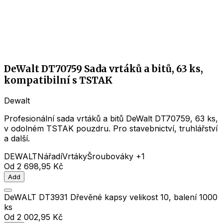
DeWalt DT70759 Sada vrtáků a bitů, 63 ks,
kompatibilní s TSTAK
Dewalt
Profesionální sada vrtáků a bitů DeWalt DT70759, 63 ks,
v odolném TSTAK pouzdru. Pro stavebnictví, truhlářství
a další.
DEWALT
Nářadí
Vrtáky
Šroubováky
+1
Od
2 698,95 Kč
Add
DeWALT DT3931 Dřevěné kapsy velikost 10, balení 1000
ks
Od
2 002,95 Kč