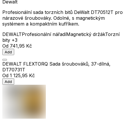
Dewalt
Profesionální sada torzních bitů DeWalt DT70512T pro
nárazové šroubováky. Odolné, s magnetickým
systémem a kompaktním kufříkem.
DEWALT
Profesionální nářadí
Magnetický držák
Torzní
bity
+3
Od
741,95 Kč
Add
DEWALT FLEXTORQ Sada šroubováků, 37-dílná,
DT70731T
Od
1 125,95 Kč
Add