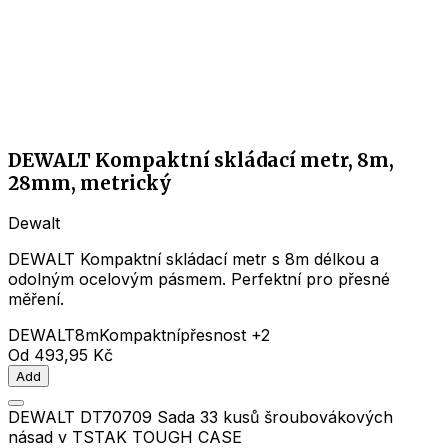
DEWALT Kompaktní skládací metr, 8m,
28mm, metrický
Dewalt
DEWALT Kompaktní skládací metr s 8m délkou a
odolným ocelovým pásmem. Perfektní pro přesné
měření.
DEWALT
8m
Kompaktní
přesnost
+2
Od
493,95 Kč
Add
DEWALT DT70709 Sada 33 kusů šroubovákových
násad v TSTAK TOUGH CASE