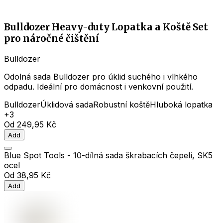
Bulldozer Heavy-duty Lopatka a Koště Set
pro náročné čištění
Bulldozer
Odolná sada Bulldozer pro úklid suchého i vlhkého
odpadu. Ideální pro domácnost i venkovní použití.
Bulldozer
Úklidová sada
Robustní koště
Hluboká lopatka
+3
Od
249,95 Kč
Add
Blue Spot Tools - 10-dílná sada škrabacích čepelí, SK5
ocel
Od
38,95 Kč
Add