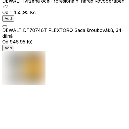
DEWALT
Tvrzená ocel
Profesionální nářadí
Kovoobrábění
+2
Od
1 455,95 Kč
Add
DEWALT DT70746T FLEXTORQ Sada šroubováků, 34-
dílná
Od
946,95 Kč
Add