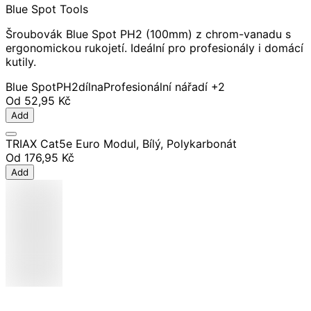
Blue Spot Tools
Šroubovák Blue Spot PH2 (100mm) z chrom-vanadu s
ergonomickou rukojetí. Ideální pro profesionály i domácí
kutily.
Blue Spot
PH2
dílna
Profesionální nářadí
+2
Od
52,95 Kč
Add
TRIAX Cat5e Euro Modul, Bílý, Polykarbonát
Od
176,95 Kč
Add