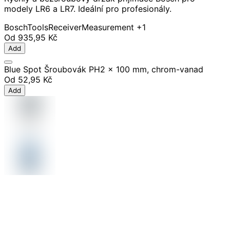
modely LR6 a LR7. Ideální pro profesionály.
Bosch
Tools
Receiver
Measurement
+1
Od
935,95 Kč
Add
Blue Spot Šroubovák PH2 x 100 mm, chrom-vanad
Od
52,95 Kč
Add