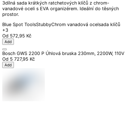
3dílná sada krátkých ratchetových klíčů z chrom-
vanadové oceli s EVA organizérem. Ideální do těsných
prostor.
Blue Spot Tools
Stubby
Chrom vanadová ocel
sada klíčů
+3
Od
572,95 Kč
Add
Bosch GWS 2200 P Úhlová bruska 230mm, 2200W, 110V
Od
5 727,95 Kč
Add