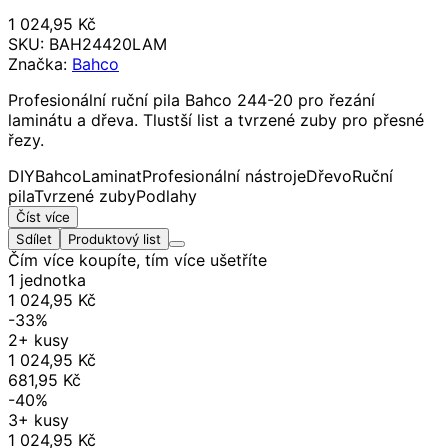
1 024,95 Kč
SKU:
BAH24420LAM
Značka:
Bahco
Profesionální ruční pila Bahco 244-20 pro řezání
laminátu a dřeva. Tlustší list a tvrzené zuby pro přesné
řezy.
DIY
Bahco
Laminat
Profesionální nástroje
Dřevo
Ruční
pila
Tvrzené zuby
Podlahy
Číst více
Sdílet
Produktový list
Čím více koupíte, tím více ušetříte
1 jednotka
1 024,95 Kč
-33%
2+ kusy
1 024,95 Kč
681,95 Kč
-40%
3+ kusy
1 024,95 Kč