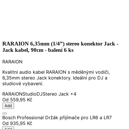
RARAION 6,35mm (1/4”) stereo konektor Jack -
Jack kabel, 90cm - balení 6 ks
RARAION
Kvalitní audio kabel RARAION s měděnými vodiči,
6,35mm stereo Jack konektory. Ideální pro DJ a
studiové vybavení.
RARAION
Studio
DJ
Stereo Jack
+4
Od
559,95 Kč
Add
Bosch Professional Držák přijímače pro LR6 a LR7
Od
935,95 Kč