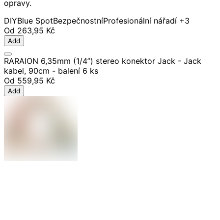
opravy.
DIY
Blue Spot
Bezpečnostní
Profesionální nářadí
+3
Od
263,95 Kč
Add
RARAION 6,35mm (1/4”) stereo konektor Jack - Jack
kabel, 90cm - balení 6 ks
Od
559,95 Kč
Add