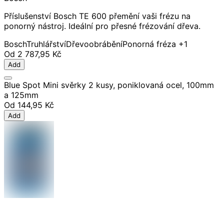
Příslušenství Bosch TE 600 přemění vaši frézu na
ponorný nástroj. Ideální pro přesné frézování dřeva.
Bosch
Truhlářství
Dřevoobrábění
Ponorná fréza
+1
Od
2 787,95 Kč
Add
Blue Spot Mini svěrky 2 kusy, poniklovaná ocel, 100mm
a 125mm
Od
144,95 Kč
Add