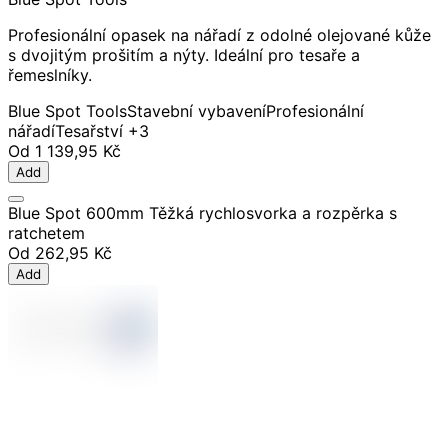
Profesionální opasek na nářadí z odolné olejované kůže
s dvojitým prošitím a nýty. Ideální pro tesaře a
řemeslníky.
Blue Spot Tools
Stavební vybavení
Profesionální
nářadí
Tesařství
+3
Od
1 139,95 Kč
Add
Blue Spot 600mm Těžká rychlosvorka a rozpěrka s
ratchetem
Od
262,95 Kč
Add