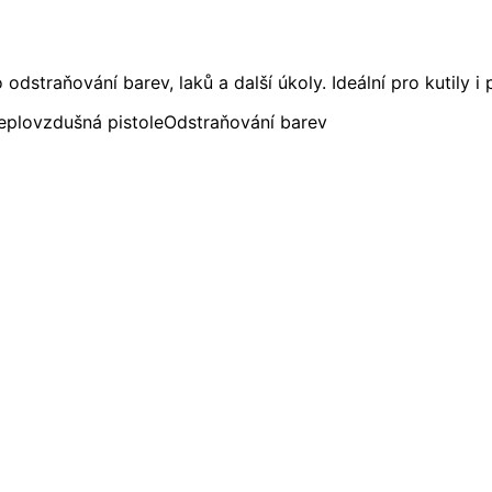
straňování barev, laků a další úkoly. Ideální pro kutily i 
eplovzdušná pistole
Odstraňování barev