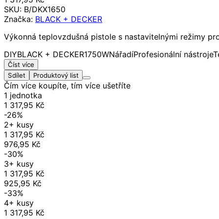
SKU:
B/DKX1650
Značka:
BLACK + DECKER
Výkonná teplovzdušná pistole s nastavitelnými režimy pro od
DIY
BLACK + DECKER
1750W
Nářadí
Profesionální nástroje
T
Číst více
Sdílet
Produktový list
Čím více koupíte, tím více ušetříte
1 jednotka
1 317,95 Kč
-26%
2+ kusy
1 317,95 Kč
976,95 Kč
-30%
3+ kusy
1 317,95 Kč
925,95 Kč
-33%
4+ kusy
1 317,95 Kč