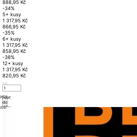
888,95 Kč
-34%
5+ kusy
1 317,95 Kč
866,95 Kč
-35%
6+ kusy
1 317,95 Kč
858,95 Kč
-38%
12+ kusy
1 317,95 Kč
820,95 Kč
Přidat
do
košíku