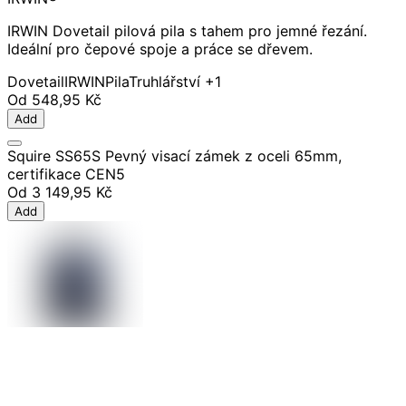
IRWIN Dovetail pilová pila s tahem pro jemné řezání.
Ideální pro čepové spoje a práce se dřevem.
Dovetail
IRWIN
Pila
Truhlářství
+1
Od
548,95 Kč
Add
Squire SS65S Pevný visací zámek z oceli 65mm,
certifikace CEN5
Od
3 149,95 Kč
Add