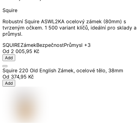
Squire
Robustní Squire ASWL2KA ocelový zámek (80mm) s
tvrzeným očkem. 1 500 variant klíčů, ideální pro sklady a
průmysl.
SQUIRE
Zámek
Bezpečnost
Průmysl
+3
Od
2 005,95 Kč
Add
Squire 220 Old English Zámek, ocelové tělo, 38mm
Od
374,95 Kč
Add