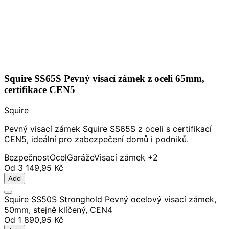
Squire SS65S Pevný visací zámek z oceli 65mm,
certifikace CEN5
Squire
Pevný visací zámek Squire SS65S z oceli s certifikací
CEN5, ideální pro zabezpečení domů i podniků.
Bezpečnost
Ocel
Garáže
Visací zámek
+2
Od
3 149,95 Kč
Add
Squire SS50S Stronghold Pevný ocelový visací zámek,
50mm, stejně klíčený, CEN4
Od
1 890,95 Kč