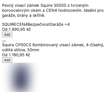
Pevný visací zámek Squire SS50S s tvrzeným
boroocelovým okem a CEN4 hodnocením. Ideální pro
garáže, brány a skříně.
SQUIRE
CEN4
Bezpečnost
Garáže
+4
Od
1 890,95 Kč
Add
Squire CP50CS Kombinovaný visací zámek, 4-číselný,
odlitá slitina, 50mm
Od
1 190,95 Kč
Add