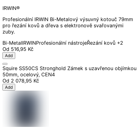
IRWIN®
Profesionální IRWIN Bi-Metalový výsuvný kotouč 79mm
pro řezání kovů a dřeva s elektronově svařovanými
zuby.
Bi-Metal
IRWIN
Profesionální nástroje
Řezání kovů
+2
Od
516,95 Kč
Add
Squire SS50CS Stronghold Zámek s uzavřenou objímkou
50mm, ocelový, CEN4
Od
2 078,95 Kč
Add