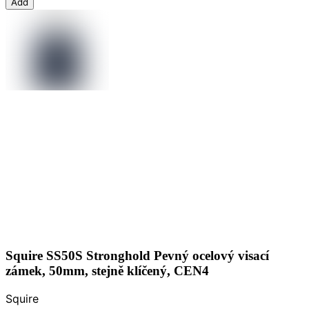
Add
Squire SS50S Stronghold Pevný ocelový visací
zámek, 50mm, stejně klíčený, CEN4
Squire