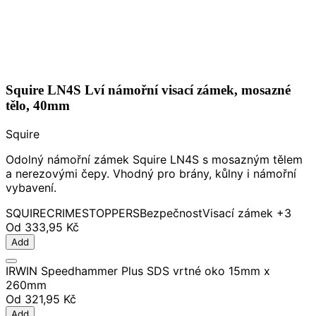
Squire LN4S Lví námořní visací zámek, mosazné
tělo, 40mm
Squire
Odolný námořní zámek Squire LN4S s mosazným tělem
a nerezovými čepy. Vhodný pro brány, kůlny i námořní
vybavení.
SQUIRE
CRIMESTOPPERS
Bezpečnost
Visací zámek
+3
Od
333,95 Kč
Add
IRWIN Speedhammer Plus SDS vrtné oko 15mm x
260mm
Od
321,95 Kč
Add