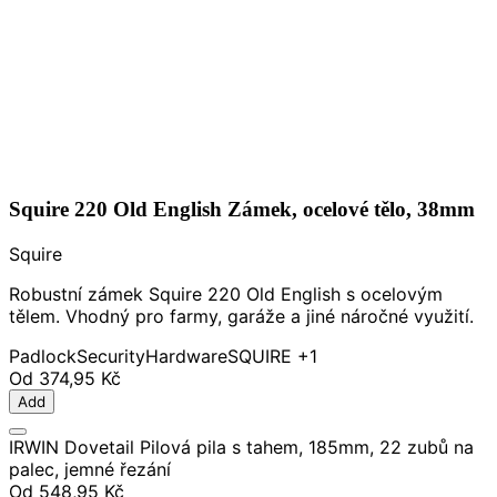
Squire 220 Old English Zámek, ocelové tělo, 38mm
Squire
Robustní zámek Squire 220 Old English s ocelovým
tělem. Vhodný pro farmy, garáže a jiné náročné využití.
Padlock
Security
Hardware
SQUIRE
+1
Od
374,95 Kč
Add
IRWIN Dovetail Pilová pila s tahem, 185mm, 22 zubů na
palec, jemné řezání
Od
548,95 Kč