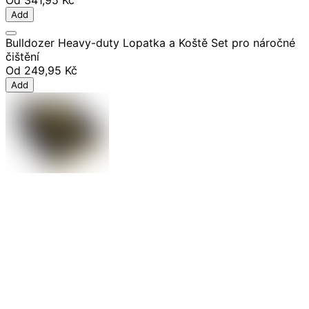
Od
341,95 Kč
Add
Bulldozer Heavy-duty Lopatka a Koště Set pro náročné
čištění
Od
249,95 Kč
Add