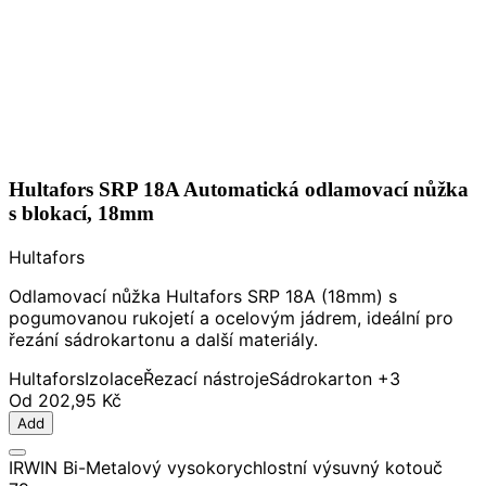
Hultafors SRP 18A Automatická odlamovací nůžka
s blokací, 18mm
Hultafors
Odlamovací nůžka Hultafors SRP 18A (18mm) s
pogumovanou rukojetí a ocelovým jádrem, ideální pro
řezání sádrokartonu a další materiály.
Hultafors
Izolace
Řezací nástroje
Sádrokarton
+3
Od
202,95 Kč
Add
IRWIN Bi-Metalový vysokorychlostní výsuvný kotouč