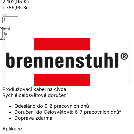
2 102,95 Kč
1 789,95 Kč
Přidat
do
košíku
Prodlužovací kabel na cívce
Rychlé celosvětové doručení
Odesláno do 0-2 pracovních dnů
Doručení do Celosvětově: 6-7 pracovních dnů*
Doprava zdarma
Aplikace