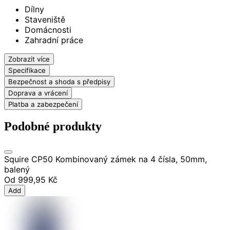
Dílny
Staveniště
Domácnosti
Zahradní práce
Zobrazit více
Specifikace
Bezpečnost a shoda s předpisy
Doprava a vrácení
Platba a zabezpečení
Podobné produkty
Squire CP50 Kombinovaný zámek na 4 čísla, 50mm,
balený
Od
999,95 Kč
Add