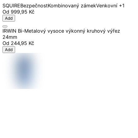
SQUIRE
Bezpečnost
Kombinovaný zámek
Venkovní
+1
Od
999,95 Kč
Add
IRWIN Bi-Metalový vysoce výkonný kruhový výřez
24mm
Od
244,95 Kč
Add