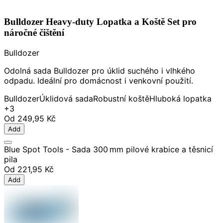
Bulldozer Heavy-duty Lopatka a Koště Set pro
náročné čištění
Bulldozer
Odolná sada Bulldozer pro úklid suchého i vlhkého
odpadu. Ideální pro domácnost i venkovní použití.
Bulldozer
Úklidová sada
Robustní koště
Hluboká lopatka
+3
Od
249,95 Kč
Add
Blue Spot Tools - Sada 300 mm pilové krabice a těsnicí
pila
Od
221,95 Kč
Add