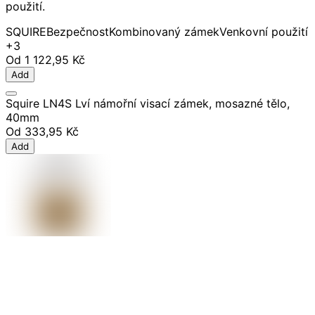
použití.
SQUIRE
Bezpečnost
Kombinovaný zámek
Venkovní použití
+3
Od
1 122,95 Kč
Add
Squire LN4S Lví námořní visací zámek, mosazné tělo,
40mm
Od
333,95 Kč
Add