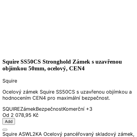
Squire SS50CS Stronghold Zámek s uzavřenou
objímkou 50mm, ocelový, CEN4
Squire
Ocelový zámek Squire SS50CS s uzavřenou objímkou a
hodnocením CEN4 pro maximální bezpečnost.
SQUIRE
Zámek
Bezpečnost
Komerční
+3
Od
2 078,95 Kč
Add
Squire ASWL2KA Ocelový pancéřovaný skladový zámek,