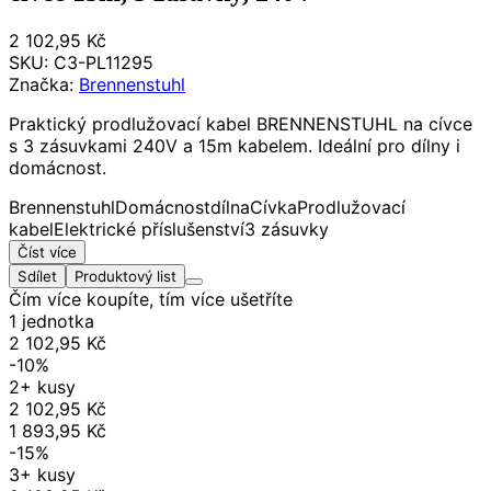
2 102,95 Kč
SKU:
C3-PL11295
Značka:
Brennenstuhl
Praktický prodlužovací kabel BRENNENSTUHL na cívce
s 3 zásuvkami 240V a 15m kabelem. Ideální pro dílny i
domácnost.
Brennenstuhl
Domácnost
dílna
Cívka
Prodlužovací
kabel
Elektrické příslušenství
3 zásuvky
Číst více
Sdílet
Produktový list
Čím více koupíte, tím více ušetříte
1 jednotka
2 102,95 Kč
-10%
2+ kusy
2 102,95 Kč
1 893,95 Kč
-15%
3+ kusy