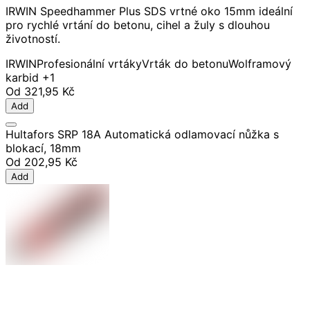
IRWIN Speedhammer Plus SDS vrtné oko 15mm ideální
pro rychlé vrtání do betonu, cihel a žuly s dlouhou
životností.
IRWIN
Profesionální vrtáky
Vrták do betonu
Wolframový
karbid
+1
Od
321,95 Kč
Add
Hultafors SRP 18A Automatická odlamovací nůžka s
blokací, 18mm
Od
202,95 Kč
Add