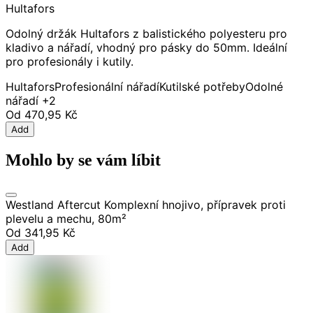
Hultafors
Odolný držák Hultafors z balistického polyesteru pro
kladivo a nářadí, vhodný pro pásky do 50mm. Ideální
pro profesionály i kutily.
Hultafors
Profesionální nářadí
Kutilské potřeby
Odolné
nářadí
+2
Od
470,95 Kč
Add
Mohlo by se vám líbit
Westland Aftercut Komplexní hnojivo, přípravek proti
plevelu a mechu, 80m²
Od
341,95 Kč
Add