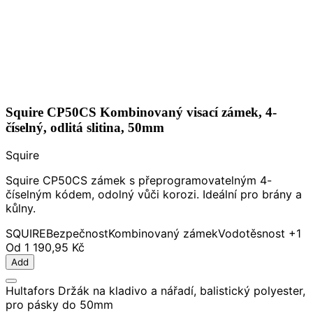
Squire CP50CS Kombinovaný visací zámek, 4-
číselný, odlitá slitina, 50mm
Squire
Squire CP50CS zámek s přeprogramovatelným 4-
číselným kódem, odolný vůči korozi. Ideální pro brány a
kůlny.
SQUIRE
Bezpečnost
Kombinovaný zámek
Vodotěsnost
+1
Od
1 190,95 Kč
Add
Hultafors Držák na kladivo a nářadí, balistický polyester,
pro pásky do 50mm