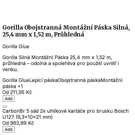
Gorilla Obojstranná Montážní Páska Silná,
25,4 mm x 1,52 m, Průhledná
Gorilla Glue
Gorilla Silná Montážní Páska 25,4 mm x 1,52 m,
průhledná – odolná a spolehlivá pro použití uvnitř i
venku.
Gorilla Glue
Lepicí páska
Obojstranná páska
Montážní
páska
+1
Od
211,95 Kč
Add
CarbonBr 5 sád 2x uhlíkové kartáče pro brusku Bosch
U127 (6,3x10x21 mm)
Od
963,99 Kč
Add