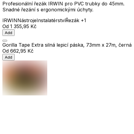
Profesionální řezák IRWIN pro PVC trubky do 45mm.
Snadné řezání s ergonomickými úchyty.
IRWIN
Nástroje
Instalatérství
Řezák
+1
Od
1 355,95 Kč
Add
Gorilla Tape Extra silná lepicí páska, 73mm x 27m, černá
Od
662,95 Kč
Add