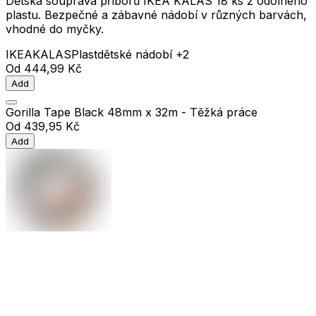
Dětská souprava příborů IKEA KALAS 18 ks z odolného
plastu. Bezpečné a zábavné nádobí v různých barvách,
vhodné do myčky.
IKEA
KALAS
Plast
dětské nádobí
+2
Od
444,99 Kč
Add
Gorilla Tape Black 48mm x 32m - Těžká práce
Od
439,95 Kč
Add