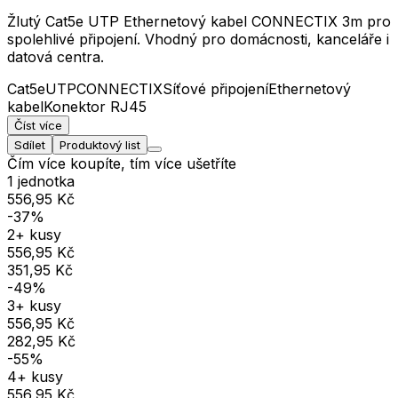
Žlutý Cat5e UTP Ethernetový kabel CONNECTIX 3m pro
spolehlivé připojení. Vhodný pro domácnosti, kanceláře i
datová centra.
Cat5e
UTP
CONNECTIX
Síťové připojení
Ethernetový
kabel
Konektor RJ45
Číst více
Sdílet
Produktový list
Čím více koupíte, tím více ušetříte
1 jednotka
556,95 Kč
-37%
2+ kusy
556,95 Kč
351,95 Kč
-49%
3+ kusy
556,95 Kč
282,95 Kč
-55%
4+ kusy
556,95 Kč