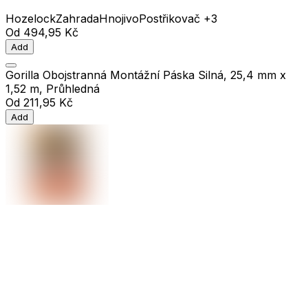
Hozelock
Zahrada
Hnojivo
Postřikovač
+3
Od
494,95 Kč
Add
Gorilla Obojstranná Montážní Páska Silná, 25,4 mm x
1,52 m, Průhledná
Od
211,95 Kč
Add