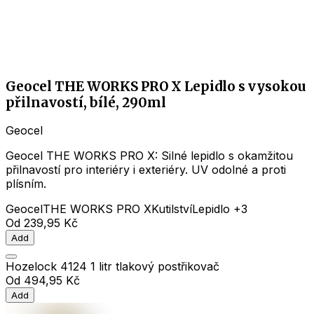
Geocel THE WORKS PRO X Lepidlo s vysokou
přilnavostí, bílé, 290ml
Geocel
Geocel THE WORKS PRO X: Silné lepidlo s okamžitou
přilnavostí pro interiéry i exteriéry. UV odolné a proti
plísním.
Geocel
THE WORKS PRO X
Kutilství
Lepidlo
+3
Od
239,95 Kč
Add
Hozelock 4124 1 litr tlakový postřikovač
Od
494,95 Kč
Add