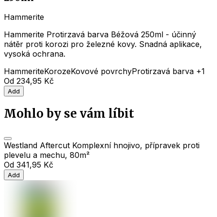
Hammerite
Hammerite Protirzavá barva Béžová 250ml - účinný
nátěr proti korozi pro železné kovy. Snadná aplikace,
vysoká ochrana.
Hammerite
Koroze
Kovové povrchy
Protirzavá barva
+1
Od
234,95 Kč
Add
Mohlo by se vám líbit
Westland Aftercut Komplexní hnojivo, přípravek proti
plevelu a mechu, 80m²
Od
341,95 Kč
Add