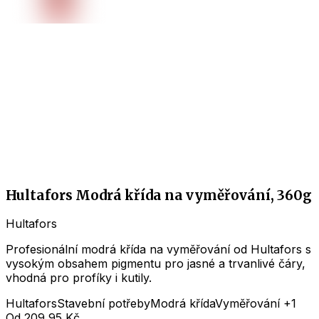
Hultafors Modrá křída na vyměřování, 360g
Hultafors
Profesionální modrá křída na vyměřování od Hultafors s
vysokým obsahem pigmentu pro jasné a trvanlivé čáry,
vhodná pro profíky i kutily.
Hultafors
Stavební potřeby
Modrá křída
Vyměřování
+1
Od
209,95 Kč