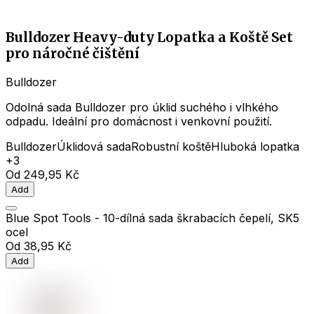
Bulldozer Heavy-duty Lopatka a Koště Set
pro náročné čištění
Bulldozer
Odolná sada Bulldozer pro úklid suchého i vlhkého
odpadu. Ideální pro domácnost i venkovní použití.
Bulldozer
Úklidová sada
Robustní koště
Hluboká lopatka
+3
Od
249,95 Kč
Add
Blue Spot Tools - 10-dílná sada škrabacích čepelí, SK5
ocel
Od
38,95 Kč
Add