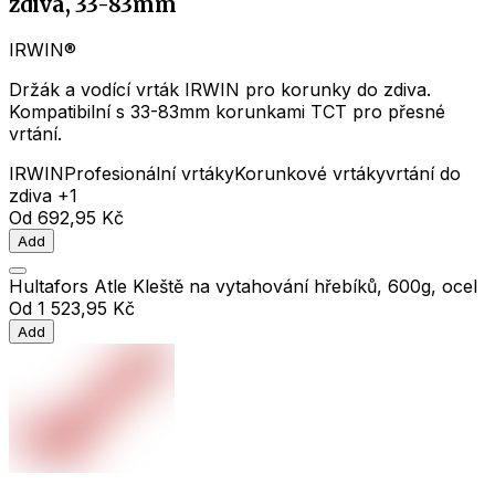
zdiva, 33-83mm
IRWIN®
Držák a vodící vrták IRWIN pro korunky do zdiva.
Kompatibilní s 33-83mm korunkami TCT pro přesné
vrtání.
IRWIN
Profesionální vrtáky
Korunkové vrtáky
vrtání do
zdiva
+1
Od
692,95 Kč
Add
Hultafors Atle Kleště na vytahování hřebíků, 600g, ocel
Od
1 523,95 Kč
Add