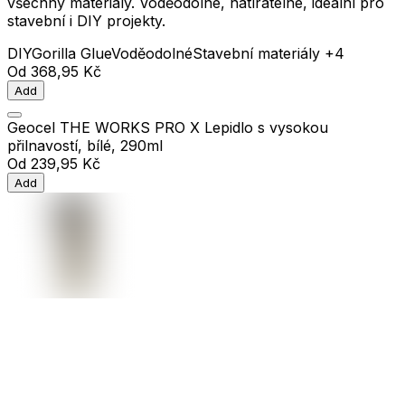
všechny materiály. Voděodolné, natíratelné, ideální pro
stavební i DIY projekty.
DIY
Gorilla Glue
Voděodolné
Stavební materiály
+4
Od
368,95 Kč
Add
Geocel THE WORKS PRO X Lepidlo s vysokou
přilnavostí, bílé, 290ml
Od
239,95 Kč
Add