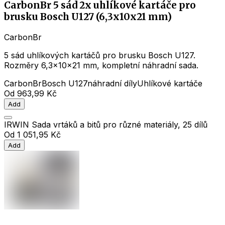
CarbonBr 5 sád 2x uhlíkové kartáče pro
brusku Bosch U127 (6,3x10x21 mm)
CarbonBr
5 sád uhlíkových kartáčů pro brusku Bosch U127.
Rozměry 6,3x10x21 mm, kompletní náhradní sada.
CarbonBr
Bosch U127
náhradní díly
Uhlíkové kartáče
Od
963,99 Kč
Add
IRWIN Sada vrtáků a bitů pro různé materiály, 25 dílů
Od
1 051,95 Kč
Add