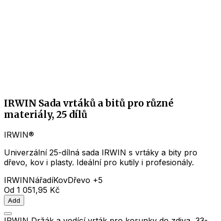
IRWIN Sada vrtáků a bitů pro různé
materiály, 25 dílů
IRWIN®
Univerzální 25-dílná sada IRWIN s vrtáky a bity pro
dřevo, kov i plasty. Ideální pro kutily i profesionály.
IRWIN
Nářadí
Kov
Dřevo
+5
Od
1 051,95 Kč
Add
IRWIN Držák a vodící vrták pro korunky do zdiva, 33-