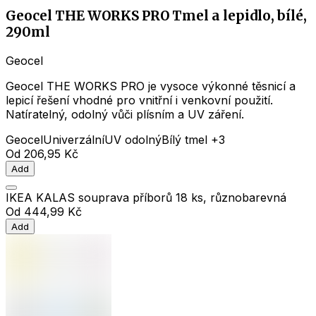
Geocel THE WORKS PRO Tmel a lepidlo, bílé,
290ml
Geocel
Geocel THE WORKS PRO je vysoce výkonné těsnicí a
lepicí řešení vhodné pro vnitřní i venkovní použití.
Natíratelný, odolný vůči plísním a UV záření.
Geocel
Univerzální
UV odolný
Bílý tmel
+3
Od
206,95 Kč
Add
IKEA KALAS souprava příborů 18 ks, různobarevná
Od
444,99 Kč
Add