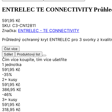
ENTRELEC TE CONNECTIVITY Průhledný
591,95 Kč
SKU:
C3-CN12811
Značka:
ENTRELEC - TE CONNECTIVITY
Průhledný ochranný kryt ENTRELEC pro 3 svorky z kvalitní
Číst více
Sdílet
Produktový list
Čím více koupíte, tím více ušetříte
1 jednotka
591,95 Kč
-35%
2+ kusy
591,95 Kč
386,95 Kč
-46%
3+ kusy
591,95 Kč
318,95 Kč