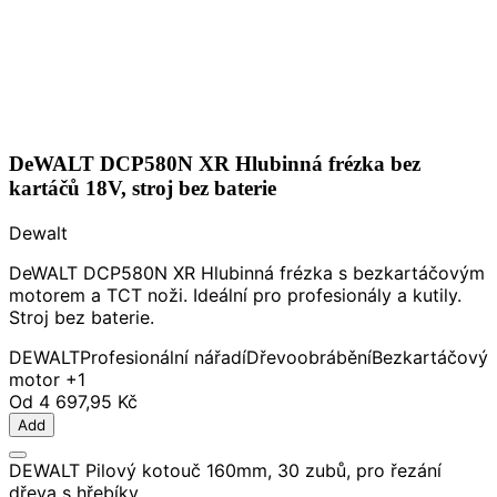
DeWALT DCP580N XR Hlubinná frézka bez
kartáčů 18V, stroj bez baterie
Dewalt
DeWALT DCP580N XR Hlubinná frézka s bezkartáčovým
motorem a TCT noži. Ideální pro profesionály a kutily.
Stroj bez baterie.
DEWALT
Profesionální nářadí
Dřevoobrábění
Bezkartáčový
motor
+1
Od
4 697,95 Kč
Add
DEWALT Pilový kotouč 160mm, 30 zubů, pro řezání
dřeva s hřebíky