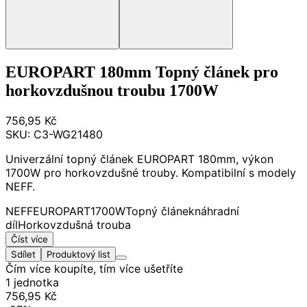
EUROPART 180mm Topný článek pro
horkovzdušnou troubu 1700W
756,95 Kč
SKU:
C3-WG21480
Univerzální topný článek EUROPART 180mm, výkon
1700W pro horkovzdušné trouby. Kompatibilní s modely
NEFF.
NEFF
EUROPART
1700W
Topný článek
náhradní
díl
Horkovzdušná trouba
Číst více
Sdílet
Produktový list
Čím více koupíte, tím více ušetříte
1 jednotka
756,95 Kč