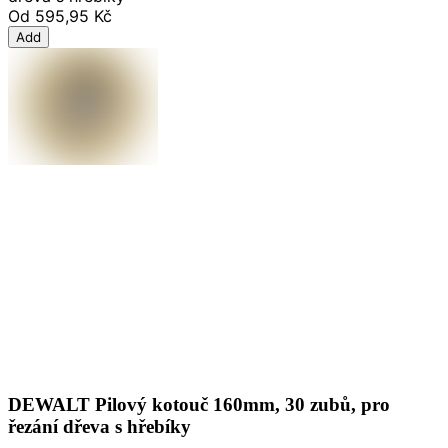
Od
595,95 Kč
Add
DEWALT Pilový kotouč 160mm, 30 zubů, pro
řezání dřeva s hřebíky