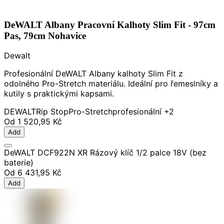
DeWALT Albany Pracovní Kalhoty Slim Fit - 97cm
Pas, 79cm Nohavice
Dewalt
Profesionální DeWALT Albany kalhoty Slim Fit z
odolného Pro-Stretch materiálu. Ideální pro řemeslníky a
kutily s praktickými kapsami.
DEWALT
Rip Stop
Pro-Stretch
profesionální
+2
Od
1 520,95 Kč
Add
DeWALT DCF922N XR Rázový klíč 1/2 palce 18V (bez
baterie)
Od
6 431,95 Kč
Add