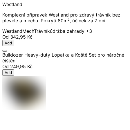
Westland
Komplexní přípravek Westland pro zdravý trávník bez
plevele a mechu. Pokrytí 80m², účinek za 7 dní.
Westland
Mech
Trávník
údržba zahrady
+3
Od
342,95 Kč
Add
Bulldozer Heavy-duty Lopatka a Koště Set pro náročné
čištění
Od
249,95 Kč
Add