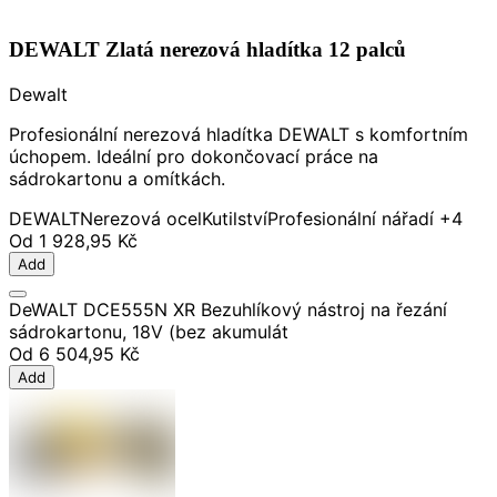
DEWALT Zlatá nerezová hladítka 12 palců
Dewalt
Profesionální nerezová hladítka DEWALT s komfortním
úchopem. Ideální pro dokončovací práce na
sádrokartonu a omítkách.
DEWALT
Nerezová ocel
Kutilství
Profesionální nářadí
+4
Od
1 928,95 Kč
Add
DeWALT DCE555N XR Bezuhlíkový nástroj na řezání
sádrokartonu, 18V (bez akumulát
Od
6 504,95 Kč
Add