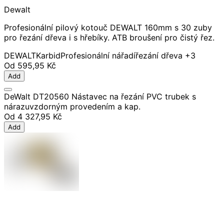
Dewalt
Profesionální pilový kotouč DEWALT 160mm s 30 zuby
pro řezání dřeva i s hřebíky. ATB broušení pro čistý řez.
DEWALT
Karbid
Profesionální nářadí
řezání dřeva
+3
Od
595,95 Kč
Add
DeWalt DT20560 Nástavec na řezání PVC trubek s
nárazuvzdorným provedením a kap.
Od
4 327,95 Kč
Add