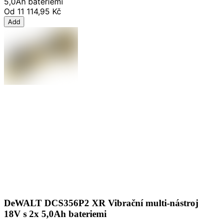
5,0Ah bateriemi
Od
11 114,95 Kč
Add
DeWALT DCS356P2 XR Vibrační multi-nástroj
18V s 2x 5,0Ah bateriemi