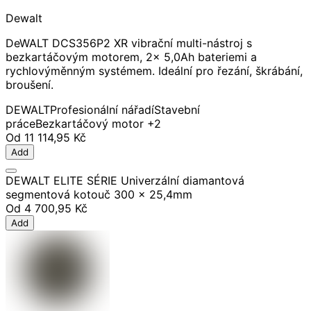
Dewalt
DeWALT DCS356P2 XR vibrační multi-nástroj s
bezkartáčovým motorem, 2x 5,0Ah bateriemi a
rychlovýměnným systémem. Ideální pro řezání, škrábání,
broušení.
DEWALT
Profesionální nářadí
Stavební
práce
Bezkartáčový motor
+2
Od
11 114,95 Kč
Add
DEWALT ELITE SÉRIE Univerzální diamantová
segmentová kotouč 300 x 25,4mm
Od
4 700,95 Kč
Add