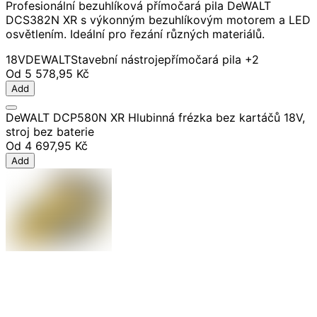
Profesionální bezuhlíková přímočará pila DeWALT
DCS382N XR s výkonným bezuhlíkovým motorem a LED
osvětlením. Ideální pro řezání různých materiálů.
18V
DEWALT
Stavební nástroje
přímočará pila
+2
Od
5 578,95 Kč
Add
DeWALT DCP580N XR Hlubinná frézka bez kartáčů 18V,
stroj bez baterie
Od
4 697,95 Kč
Add