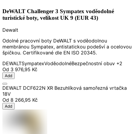
DeWALT Challenger 3 Sympatex voděodolné
turistické boty, velikost UK 9 (EUR 43)
Dewalt
Odolné pracovní boty DeWALT s voděodolnou
membránou Sympatex, antistatickou podešví a ocelovou
špičkou. Certifikované dle EN ISO 20345.
DEWALT
Sympatex
Voděodolné
Bezpečnostní obuv
+2
Od
3 976,95 Kč
Add
DEWALT DCF622N XR Bezuhlíková samořezná vrtačka
18V
Od
8 266,95 Kč
Add