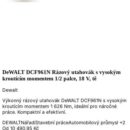
DeWALT DCF961N Rázový utahovák s vysokým
kroutícím momentem 1/2 palce, 18 V, tě
Dewalt
Výkonný rázový utahovák DeWALT DCF961N s vysokým
kroutícím momentem 1 626 Nm, ideální pro náročné
práce. Kompaktní a efektivní.
DEWALT
Nářadí
Stavební práce
Automobilový průmysl
+2
Od
10 490,95 Kč