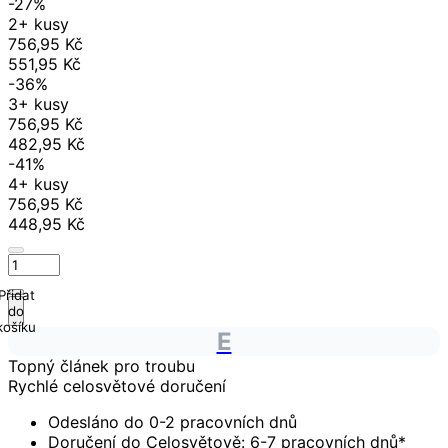
-27%
2+ kusy
756,95 Kč
551,95 Kč
-36%
3+ kusy
756,95 Kč
482,95 Kč
-41%
4+ kusy
756,95 Kč
448,95 Kč
Přidat
do
košíku
E
Topný článek pro troubu
Rychlé celosvětové doručení
Odesláno do 0-2 pracovních dnů
Doručení do Celosvětově: 6-7 pracovních dnů*