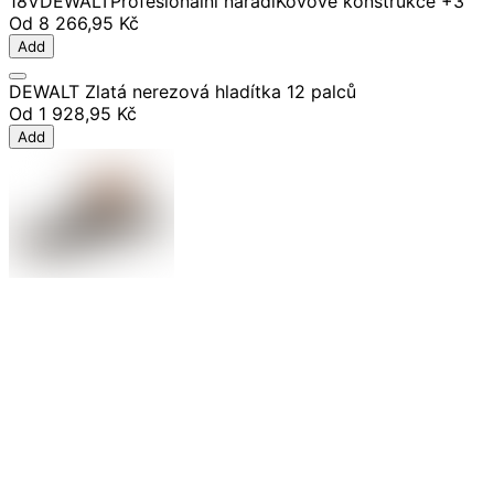
18V
DEWALT
Profesionální nářadí
Kovové konstrukce
+3
Od
8 266,95 Kč
Add
DEWALT Zlatá nerezová hladítka 12 palců
Od
1 928,95 Kč
Add