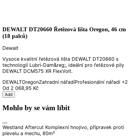
DEWALT DT20660 Řetězová lišta Oregon, 46 cm
(18 palců)
Dewalt
Vysoce kvalitní řetězová lišta DEWALT DT20660 s
technologií Lubri-Dam&reg;, ideální pro řetězové pily
DEWALT DCM575 XR FlexVolt.
DEWALT
Oregon
Zahradní nářadí
Profesionální nářadí
+2
Od
2 068,95 Kč
Add
Mohlo by se vám líbit
Westland Aftercut Komplexní hnojivo, přípravek proti
plevelu a mechu, 80m²