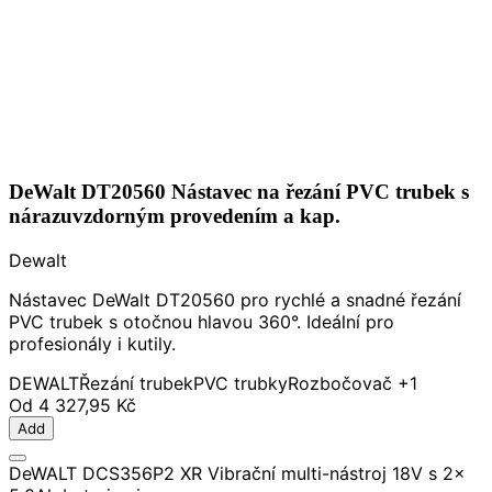
DeWalt DT20560 Nástavec na řezání PVC trubek s
nárazuvzdorným provedením a kap.
Dewalt
Nástavec DeWalt DT20560 pro rychlé a snadné řezání
PVC trubek s otočnou hlavou 360°. Ideální pro
profesionály i kutily.
DEWALT
Řezání trubek
PVC trubky
Rozbočovač
+1
Od
4 327,95 Kč
Add
DeWALT DCS356P2 XR Vibrační multi-nástroj 18V s 2x