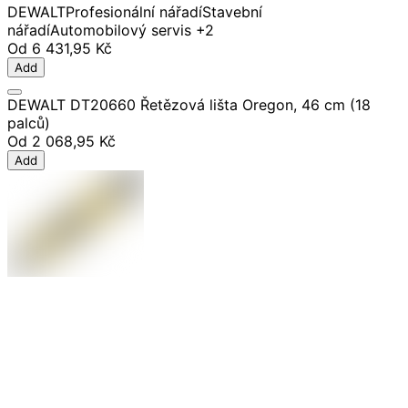
DEWALT
Profesionální nářadí
Stavební
nářadí
Automobilový servis
+2
Od
6 431,95 Kč
Add
DEWALT DT20660 Řetězová lišta Oregon, 46 cm (18
palců)
Od
2 068,95 Kč
Add