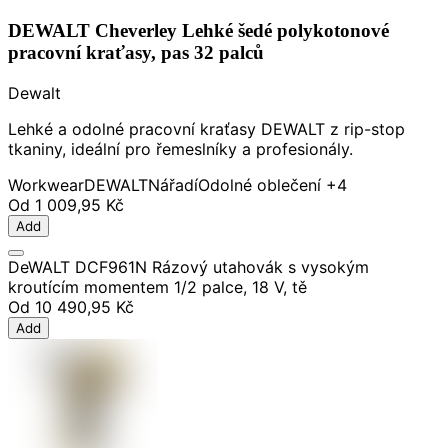
DEWALT Cheverley Lehké šedé polykotonové
pracovní kraťasy, pas 32 palců
Dewalt
Lehké a odolné pracovní kraťasy DEWALT z rip-stop
tkaniny, ideální pro řemeslníky a profesionály.
Workwear
DEWALT
Nářadí
Odolné oblečení
+4
Od
1 009,95 Kč
Add
DeWALT DCF961N Rázový utahovák s vysokým
kroutícím momentem 1/2 palce, 18 V, tě
Od
10 490,95 Kč
Add