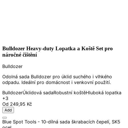
Bulldozer Heavy-duty Lopatka a Koště Set pro
náročné čištění
Bulldozer
Odolná sada Bulldozer pro úklid suchého i vlhkého
odpadu. Ideální pro domácnost i venkovní použití.
Bulldozer
Úklidová sada
Robustní koště
Hluboká lopatka
+3
Od
249,95 Kč
Add
Blue Spot Tools - 10-dílná sada škrabacích čepelí, SK5
ocel