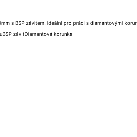
0mm s BSP závitem. Ideální pro práci s diamantovými koru
u
BSP závit
Diamantová korunka