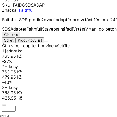
SKU:
FAIDCSDSADAP
Značka:
Faithfull
Faithfull SDS prodlužovací adaptér pro vrtání 10mm x 24
SDS
Adapter
Faithfull
Stavební nářadí
Vrtání
Vrtání do beton
Číst více
Sdílet
Produktový list
Čím více koupíte, tím více ušetříte
1 jednotka
763,95 Kč
-37%
2+ kusy
763,95 Kč
479,95 Kč
-43%
3+ kusy
763,95 Kč
435,95 Kč
Přidat