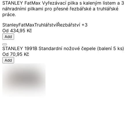
STANLEY FatMax Vyřezávací pilka s kaleným listem a 3
náhradními pilkami pro přesné řezbářské a truhlářské
práce.
Stanley
FatMax
Truhlářství
Řezbářství
+3
Od
434,95 Kč
Add
STANLEY 1991B Standardní nožové čepele (balení 5 ks)
Od
70,95 Kč
Add