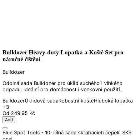
Bulldozer Heavy-duty Lopatka a Koště Set pro
náročné čištění
Bulldozer
Odolná sada Bulldozer pro úklid suchého i vlhkého
odpadu. Ideální pro domácnost i venkovní použití.
Bulldozer
Úklidová sada
Robustní koště
Hluboká lopatka
+3
Od
249,95 Kč
Add
Blue Spot Tools - 10-dílná sada škrabacích čepelí, SK5
ocel