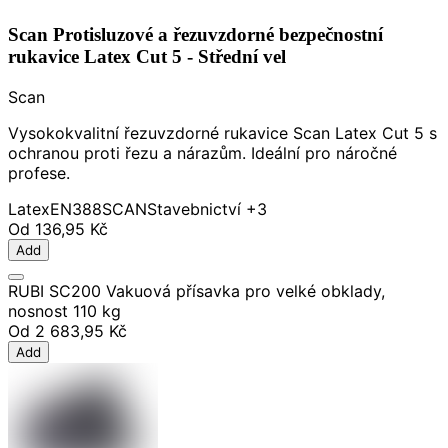
Scan Protisluzové a řezuvzdorné bezpečnostní
rukavice Latex Cut 5 - Střední vel
Scan
Vysokokvalitní řezuvzdorné rukavice Scan Latex Cut 5 s
ochranou proti řezu a nárazům. Ideální pro náročné
profese.
Latex
EN388
SCAN
Stavebnictví
+3
Od
136,95 Kč
Add
RUBI SC200 Vakuová přísavka pro velké obklady,
nosnost 110 kg
Od
2 683,95 Kč
Add