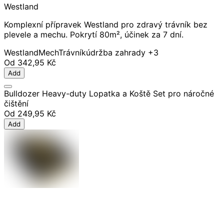
Westland
Komplexní přípravek Westland pro zdravý trávník bez
plevele a mechu. Pokrytí 80m², účinek za 7 dní.
Westland
Mech
Trávník
údržba zahrady
+3
Od
342,95 Kč
Add
Bulldozer Heavy-duty Lopatka a Koště Set pro náročné
čištění
Od
249,95 Kč
Add