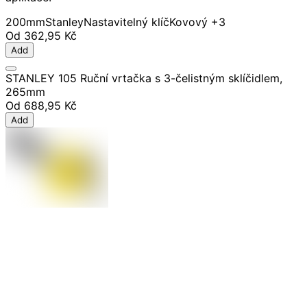
200mm
Stanley
Nastavitelný klíč
Kovový
+3
Od
362,95 Kč
Add
STANLEY 105 Ruční vrtačka s 3-čelistným sklíčidlem,
265mm
Od
688,95 Kč
Add