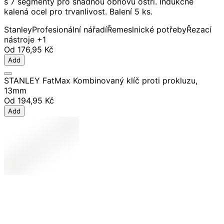
s 7 segmenty pro snadnou obnovu ostří. Indukčně
kalená ocel pro trvanlivost. Balení 5 ks.
Stanley
Profesionální nářadí
Řemeslnické potřeby
Řezací
nástroje
+1
Od
176,95 Kč
Add
STANLEY FatMax Kombinovaný klíč proti prokluzu,
13mm
Od
194,95 Kč
Add