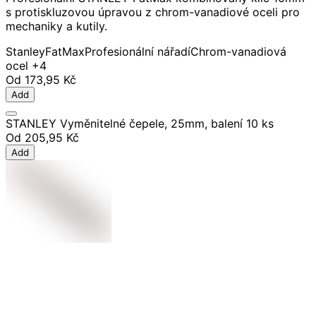
s protiskluzovou úpravou z chrom-vanadiové oceli pro
mechaniky a kutily.
Stanley
FatMax
Profesionální nářadí
Chrom-vanadiová
ocel
+4
Od
173,95 Kč
Add
STANLEY Vyměnitelné čepele, 25mm, balení 10 ks
Od
205,95 Kč
Add