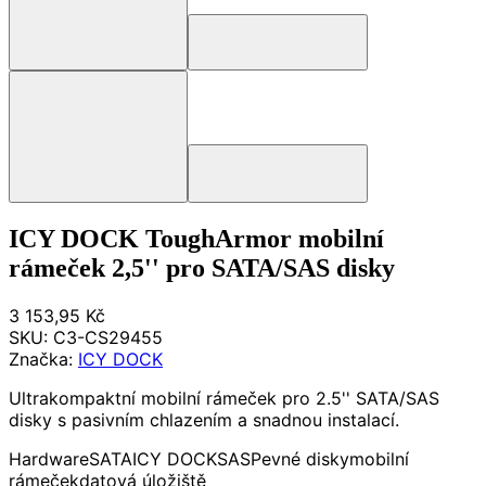
ICY DOCK ToughArmor mobilní
rámeček 2,5'' pro SATA/SAS disky
3 153,95 Kč
SKU:
C3-CS29455
Značka:
ICY DOCK
Ultrakompaktní mobilní rámeček pro 2.5'' SATA/SAS
disky s pasivním chlazením a snadnou instalací.
Hardware
SATA
ICY DOCK
SAS
Pevné disky
mobilní
rámeček
datová úložiště