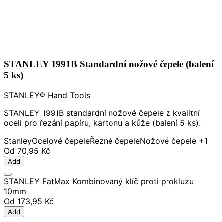
STANLEY 1991B Standardní nožové čepele (balení
5 ks)
STANLEY® Hand Tools
STANLEY 1991B standardní nožové čepele z kvalitní
oceli pro řezání papíru, kartonu a kůže (balení 5 ks).
Stanley
Ocelové čepele
Řezné čepele
Nožové čepele
+1
Od
70,95 Kč
Add
STANLEY FatMax Kombinovaný klíč proti prokluzu
10mm
Od
173,95 Kč
Add