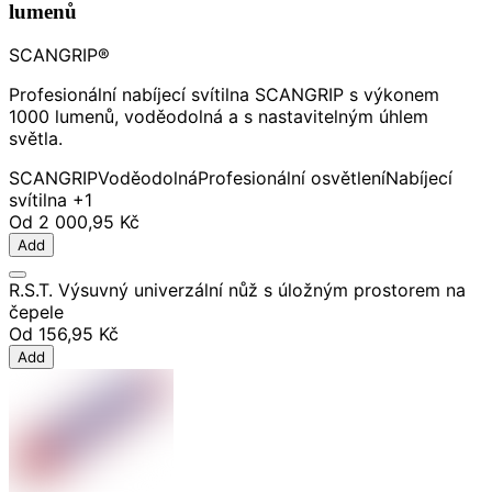
lumenů
SCANGRIP®
Profesionální nabíjecí svítilna SCANGRIP s výkonem
1000 lumenů, voděodolná a s nastavitelným úhlem
světla.
SCANGRIP
Voděodolná
Profesionální osvětlení
Nabíjecí
svítilna
+1
Od
2 000,95 Kč
Add
R.S.T. Výsuvný univerzální nůž s úložným prostorem na
čepele
Od
156,95 Kč
Add