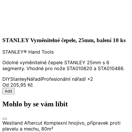
STANLEY Vyměnitelné čepele, 25mm, balení 10 ks
STANLEY® Hand Tools
Odolné vyměnitelné čepele STANLEY 25mm s 6
segmenty. Vhodné pro nože STA010820 a STA010486.
DIY
Stanley
Nářadí
Profesionální nářadí
+2
Od
205,95 Kč
Add
Mohlo by se vám líbit
Westland Aftercut Komplexní hnojivo, přípravek proti
plevelu a mechu, 80m²