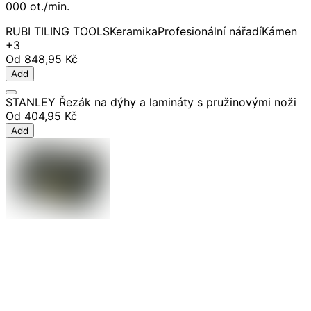
000 ot./min.
RUBI TILING TOOLS
Keramika
Profesionální nářadí
Kámen
+3
Od
848,95 Kč
Add
STANLEY Řezák na dýhy a lamináty s pružinovými noži
Od
404,95 Kč
Add