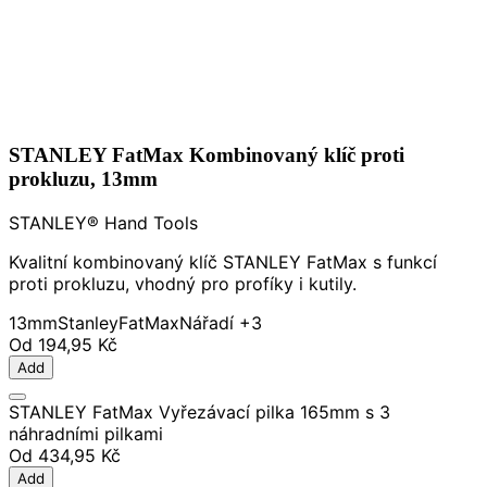
STANLEY FatMax Kombinovaný klíč proti
prokluzu, 13mm
STANLEY® Hand Tools
Kvalitní kombinovaný klíč STANLEY FatMax s funkcí
proti prokluzu, vhodný pro profíky i kutily.
13mm
Stanley
FatMax
Nářadí
+3
Od
194,95 Kč
Add
STANLEY FatMax Vyřezávací pilka 165mm s 3
náhradními pilkami
Od
434,95 Kč
Add