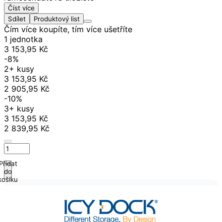
Číst více
Sdílet
Produktový list
Čím více koupíte, tím více ušetříte
1 jednotka
3 153,95 Kč
-8%
2+ kusy
3 153,95 Kč
2 905,95 Kč
-10%
3+ kusy
3 153,95 Kč
2 839,95 Kč
Přidat
do
košíku