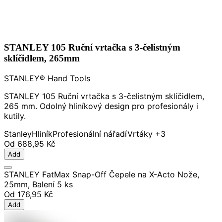
STANLEY 105 Ruční vrtačka s 3-čelistným
sklíčidlem, 265mm
STANLEY® Hand Tools
STANLEY 105 Ruční vrtačka s 3-čelistným sklíčidlem,
265 mm. Odolný hliníkový design pro profesionály i
kutily.
Stanley
Hliník
Profesionální nářadí
Vrtáky
+3
Od
688,95 Kč
Add
STANLEY FatMax Snap-Off Čepele na X-Acto Nože,
25mm, Balení 5 ks
Od
176,95 Kč
Add