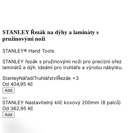
STANLEY Řezák na dýhy a lamináty s
pružinovými noži
STANLEY® Hand Tools
STANLEY řezák s pružinovými noži pro precizní ořez
laminátů a dýh. Ideální pro truhláře a výrobu nábytku.
Stanley
Nářadí
Truhlářství
Řezák
+3
Od
404,95 Kč
Add
STANLEY Nastavitelný klíč kovový 200mm (8 palců)
Od
362,95 Kč
Add