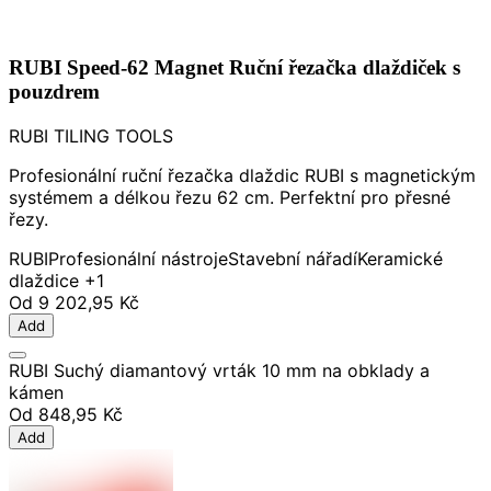
RUBI Speed-62 Magnet Ruční řezačka dlaždiček s
pouzdrem
RUBI TILING TOOLS
Profesionální ruční řezačka dlaždic RUBI s magnetickým
systémem a délkou řezu 62 cm. Perfektní pro přesné
řezy.
RUBI
Profesionální nástroje
Stavební nářadí
Keramické
dlaždice
+1
Od
9 202,95 Kč
Add
RUBI Suchý diamantový vrták 10 mm na obklady a
kámen
Od
848,95 Kč
Add