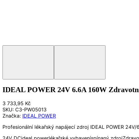
IDEAL POWER 24V 6.6A 160W Zdravotnick
3 733,95 Kč
SKU:
C3-PW05013
Značka:
IDEAL POWER
Profesionální lékařský napájecí zdroj IDEAL POWER 24V/6
24V DC
ideal power
lékařské vybavení
spínaný zdroj
Zdravo