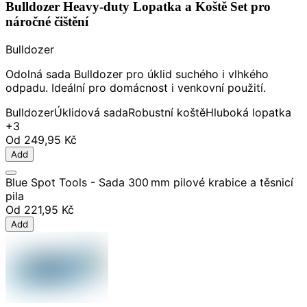
Bulldozer Heavy-duty Lopatka a Koště Set pro
náročné čištění
Bulldozer
Odolná sada Bulldozer pro úklid suchého i vlhkého
odpadu. Ideální pro domácnost i venkovní použití.
Bulldozer
Úklidová sada
Robustní koště
Hluboká lopatka
+3
Od
249,95 Kč
Add
Blue Spot Tools - Sada 300 mm pilové krabice a těsnicí
pila
Od
221,95 Kč
Add