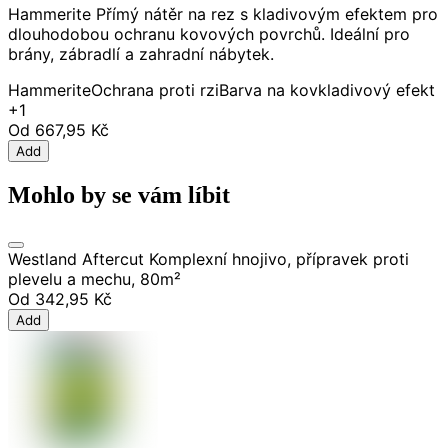
Hammerite Přímý nátěr na rez s kladivovým efektem pro
dlouhodobou ochranu kovových povrchů. Ideální pro
brány, zábradlí a zahradní nábytek.
Hammerite
Ochrana proti rzi
Barva na kov
kladivový efekt
+1
Od
667,95 Kč
Add
Mohlo by se vám líbit
Westland Aftercut Komplexní hnojivo, přípravek proti
plevelu a mechu, 80m²
Od
342,95 Kč
Add