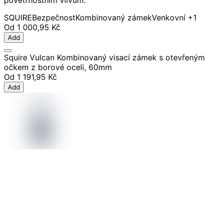
povětrnostním vlivům.
SQUIRE
Bezpečnost
Kombinovaný zámek
Venkovní
+1
Od
1 000,95 Kč
Add
Squire Vulcan Kombinovaný visací zámek s otevřeným
očkem z borové oceli, 60mm
Od
1 191,95 Kč
Add