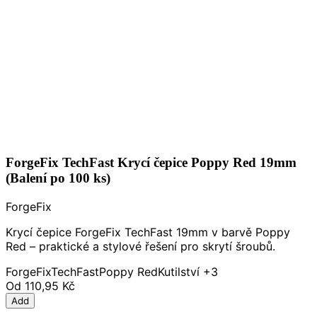
ForgeFix TechFast Krycí čepice Poppy Red 19mm
(Balení po 100 ks)
ForgeFix
Krycí čepice ForgeFix TechFast 19mm v barvě Poppy
Red – praktické a stylové řešení pro skrytí šroubů.
ForgeFix
TechFast
Poppy Red
Kutilství
+3
Od
110,95 Kč
Add