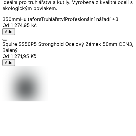
Ideální pro truhlářství a kutily. Vyrobena z kvalitní oceli s
ekologickým povlakem.
350mm
Hultafors
Truhlářství
Profesionální nářadí
+3
Od
1 274,95 Kč
Add
Squire SS50P5 Stronghold Ocelový Zámek 50mm CEN3,
Balený
Od
1 271,95 Kč
Add