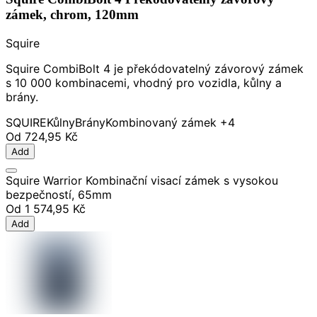
zámek, chrom, 120mm
Squire
Squire CombiBolt 4 je překódovatelný závorový zámek
s 10 000 kombinacemi, vhodný pro vozidla, kůlny a
brány.
SQUIRE
Kůlny
Brány
Kombinovaný zámek
+4
Od
724,95 Kč
Add
Squire Warrior Kombinační visací zámek s vysokou
bezpečností, 65mm
Od
1 574,95 Kč
Add