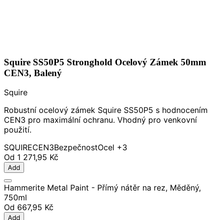
Squire SS50P5 Stronghold Ocelový Zámek 50mm
CEN3, Balený
Squire
Robustní ocelový zámek Squire SS50P5 s hodnocením
CEN3 pro maximální ochranu. Vhodný pro venkovní
použití.
SQUIRE
CEN3
Bezpečnost
Ocel
+3
Od
1 271,95 Kč
Add
Hammerite Metal Paint - Přímý nátěr na rez, Měděný,
750ml
Od
667,95 Kč
Add