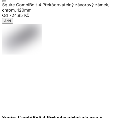
Squire CombiBolt 4 Překódovatelný závorový zámek,
chrom, 120mm
Od
724,95 Kč
Add
Squire CombiBolt 4 Překódovatelný závorový