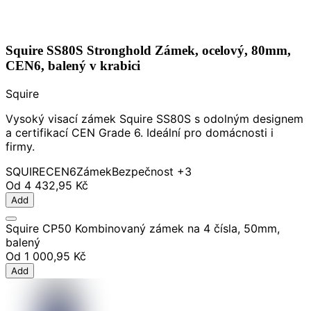
Squire SS80S Stronghold Zámek, ocelový, 80mm,
CEN6, balený v krabici
Squire
Vysoký visací zámek Squire SS80S s odolným designem
a certifikací CEN Grade 6. Ideální pro domácnosti i
firmy.
SQUIRE
CEN6
Zámek
Bezpečnost
+3
Od
4 432,95 Kč
Add
Squire CP50 Kombinovaný zámek na 4 čísla, 50mm,
balený
Od
1 000,95 Kč
Add