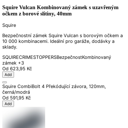
Squire Vulcan Kombinovaný zámek s uzavřeným
očkem z borové slitiny, 40mm
Squire
Bezpečnostní zámek Squire Vulcan s borovým očkem a
10 000 kombinacemi. Ideální pro garáže, dodávky a
sklady.
SQUIRE
CRIMESTOPPERS
Bezpečnost
Kombinovaný
zámek
+3
Od
623,95 Kč
Add
Squire CombiBolt 4 Překódující závora, 120mm,
černá/modrá
Od
591,95 Kč
Add