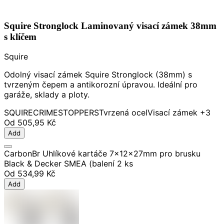
Squire Stronglock Laminovaný visací zámek 38mm
s klíčem
Squire
Odolný visací zámek Squire Stronglock (38mm) s
tvrzeným čepem a antikorozní úpravou. Ideální pro
garáže, sklady a ploty.
SQUIRE
CRIMESTOPPERS
Tvrzená ocel
Visací zámek
+3
Od
505,95 Kč
Add
CarbonBr Uhlíkové kartáče 7x12x27mm pro brusku
Black & Decker SMEA (balení 2 ks
Od
534,99 Kč
Add