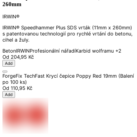
260mm
IRWIN®
IRWIN® Speedhammer Plus SDS vrták (11mm x 260mm)
s patentovanou technologií pro rychlé vrtání do betonu,
cihel a žuly.
Beton
IRWIN
Profesionální nářadí
Karbid wolframu
+2
Od
204,95 Kč
Add
ForgeFix TechFast Krycí čepice Poppy Red 19mm (Balení
po 100 ks)
Od
110,95 Kč
Add