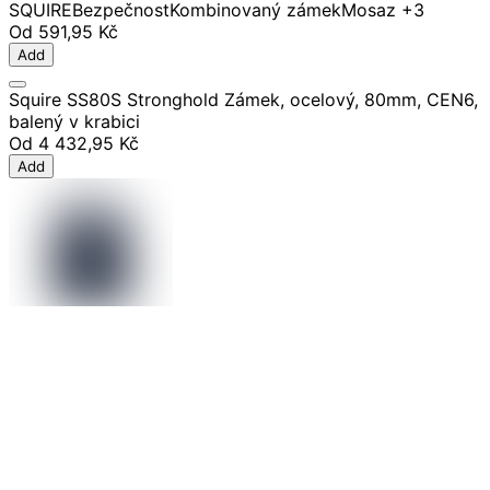
SQUIRE
Bezpečnost
Kombinovaný zámek
Mosaz
+3
Od
591,95 Kč
Add
Squire SS80S Stronghold Zámek, ocelový, 80mm, CEN6,
balený v krabici
Od
4 432,95 Kč
Add