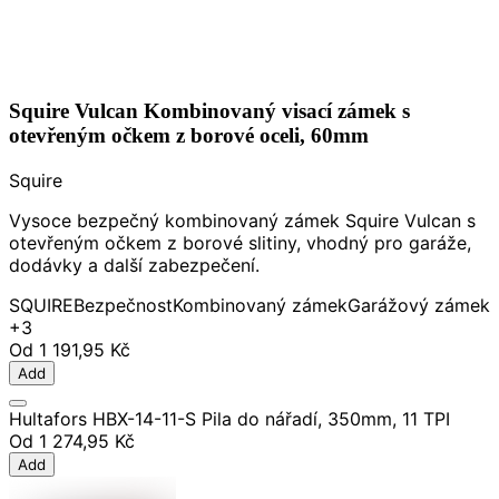
Squire Vulcan Kombinovaný visací zámek s
otevřeným očkem z borové oceli, 60mm
Squire
Vysoce bezpečný kombinovaný zámek Squire Vulcan s
otevřeným očkem z borové slitiny, vhodný pro garáže,
dodávky a další zabezpečení.
SQUIRE
Bezpečnost
Kombinovaný zámek
Garážový zámek
+3
Od
1 191,95 Kč
Add
Hultafors HBX-14-11-S Pila do nářadí, 350mm, 11 TPI
Od
1 274,95 Kč
Add