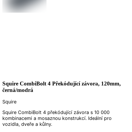
Squire CombiBolt 4 Překódující závora, 120mm,
černá/modrá
Squire
Squire CombiBolt 4 překódující závora s 10 000
kombinacemi a mosaznou konstrukcí. Ideální pro
vozidla, dveře a kůlny.