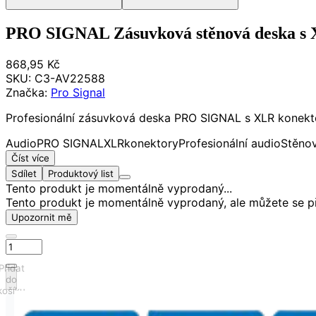
PRO SIGNAL Zásuvková stěnová deska s 
868,95 Kč
SKU:
C3-AV22588
Značka:
Pro Signal
Profesionální zásuvková deska PRO SIGNAL s XLR konekto
Audio
PRO SIGNAL
XLR
konektory
Profesionální audio
Stěno
Číst více
Sdílet
Produktový list
Tento produkt je momentálně vyprodaný...
Tento produkt je momentálně vyprodaný, ale můžete se př
Upozornit mě
Přidat
do
košíku