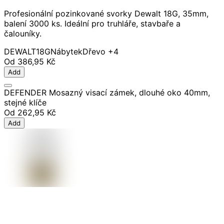
Profesionální pozinkované svorky Dewalt 18G, 35mm,
balení 3000 ks. Ideální pro truhláře, stavbaře a
čalouníky.
DEWALT
18G
Nábytek
Dřevo
+4
Od
386,95 Kč
Add
DEFENDER Mosazný visací zámek, dlouhé oko 40mm,
stejné klíče
Od
262,95 Kč
Add