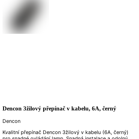
Dencon 3žilový přepínač v kabelu, 6A, černý
Dencon
Kvalitní přepínač Dencon 3žilový v kabelu (6A, černý)
pro snadné ovládání lamp. Snadná instalace a odolný