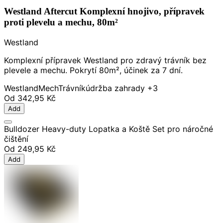
Westland Aftercut Komplexní hnojivo, přípravek
proti plevelu a mechu, 80m²
Westland
Komplexní přípravek Westland pro zdravý trávník bez
plevele a mechu. Pokrytí 80m², účinek za 7 dní.
Westland
Mech
Trávník
údržba zahrady
+3
Od
342,95 Kč
Add
Bulldozer Heavy-duty Lopatka a Koště Set pro náročné
čištění
Od
249,95 Kč
Add