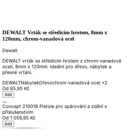
DEWALT Vrták se středicím hrotem, 8mm x
120mm, chrom-vanadová ocel
Dewalt
DEWALT vrták se středicím hrotem z chrom-vanadové
oceli, 8mm x 120mm. Ideální pro dřevo, nábytek a
přesné vrtání.
DEWALT
Nábytek
Dřevo
chrom-vanadová ocel
+2
Od
85,95 Kč
Add
Concept 210018 Pistole pro spárování a zdění s
příslušenstvím
Od
1 056,95 Kč
Add