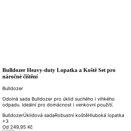
Bulldozer Heavy-duty Lopatka a Koště Set pro
náročné čištění
Bulldozer
Odolná sada Bulldozer pro úklid suchého i vlhkého
odpadu. Ideální pro domácnost i venkovní použití.
Bulldozer
Úklidová sada
Robustní koště
Hluboká lopatka
+3
Od
249,95 Kč