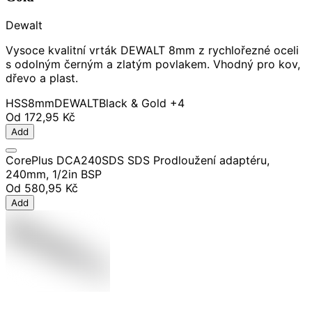
Dewalt
Vysoce kvalitní vrták DEWALT 8mm z rychlořezné oceli
s odolným černým a zlatým povlakem. Vhodný pro kov,
dřevo a plast.
HSS
8mm
DEWALT
Black & Gold
+4
Od
172,95 Kč
Add
CorePlus DCA240SDS SDS Prodloužení adaptéru,
240mm, 1/2in BSP
Od
580,95 Kč
Add