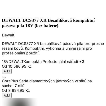
DEWALT DCS377 XR Bezuhlíková kompaktní
pásová pila 18V (bez baterie)
Dewalt
DEWALT DCS377 XR bezuhlíková pásová pila pro přesné
řezání kovů. Kompaktní, výkonná a univerzální pro
profesionální použití.
18V
DEWALT
Kompaktní
Profesionální nářadí
+3
Od
10 580,95 Kč
Add
CorePlus Sada diamantových jádrových vrtáků na
sucho, 7 dílů
Od
3 894,95 Kč
Add