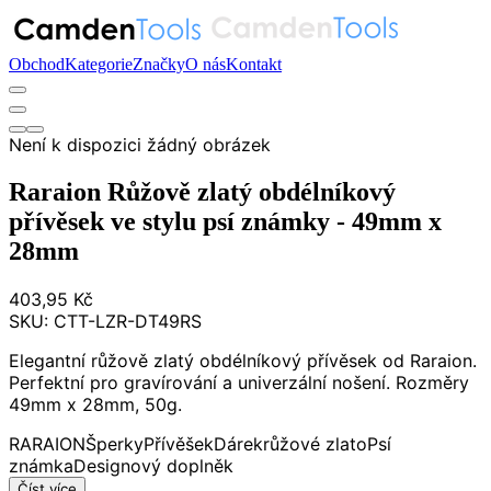
Obchod
Kategorie
Značky
O nás
Kontakt
Není k dispozici žádný obrázek
Raraion Růžově zlatý obdélníkový
přívěsek ve stylu psí známky - 49mm x
28mm
403,95 Kč
SKU:
CTT-LZR-DT49RS
Elegantní růžově zlatý obdélníkový přívěsek od Raraion.
Perfektní pro gravírování a univerzální nošení. Rozměry
49mm x 28mm, 50g.
RARAION
Šperky
Přívěšek
Dárek
růžové zlato
Psí
známka
Designový doplněk
Číst více