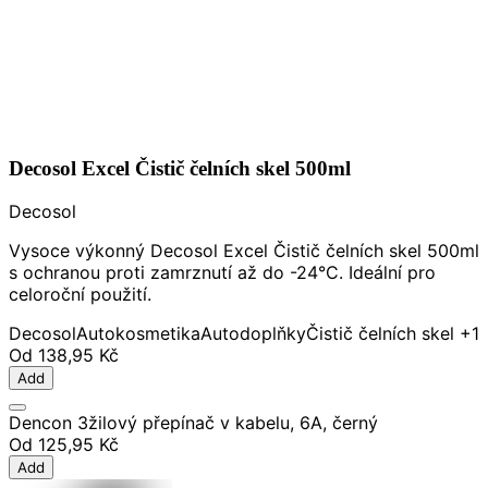
Decosol Excel Čistič čelních skel 500ml
Decosol
Vysoce výkonný Decosol Excel Čistič čelních skel 500ml
s ochranou proti zamrznutí až do -24°C. Ideální pro
celoroční použití.
Decosol
Autokosmetika
Autodoplňky
Čistič čelních skel
+1
Od
138,95 Kč
Add
Dencon 3žilový přepínač v kabelu, 6A, černý
Od
125,95 Kč
Add