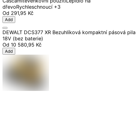
Cascamite
Venkovní použití
Lepidlo na
dřevo
Rychleschnoucí
+3
Od
291,95 Kč
Add
DEWALT DCS377 XR Bezuhlíková kompaktní pásová pila
18V (bez baterie)
Od
10 580,95 Kč
Add