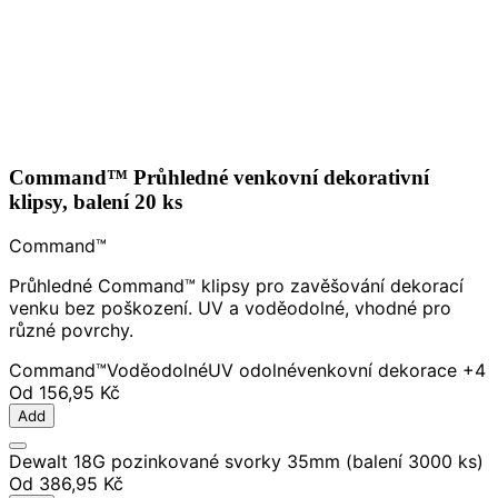
Command™ Průhledné venkovní dekorativní
klipsy, balení 20 ks
Command™
Průhledné Command™ klipsy pro zavěšování dekorací
venku bez poškození. UV a voděodolné, vhodné pro
různé povrchy.
Command™
Voděodolné
UV odolné
venkovní dekorace
+4
Od
156,95 Kč
Add
Dewalt 18G pozinkované svorky 35mm (balení 3000 ks)
Od
386,95 Kč