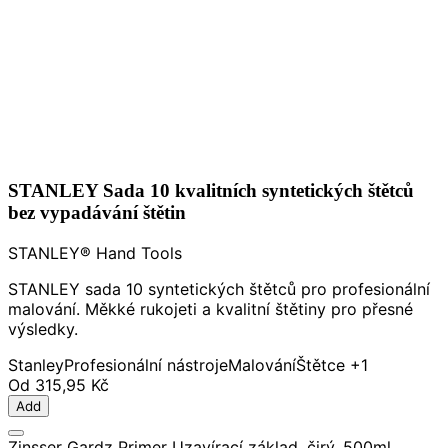
STANLEY Sada 10 kvalitních syntetických štětců
bez vypadávání štětin
STANLEY® Hand Tools
STANLEY sada 10 syntetických štětců pro profesionální
malování. Měkké rukojeti a kvalitní štětiny pro přesné
výsledky.
Stanley
Profesionální nástroje
Malování
Štětce
+1
Od
315,95 Kč
Add
Zinsser Gardz Primer Uzavírací základ, čirý, 500ml