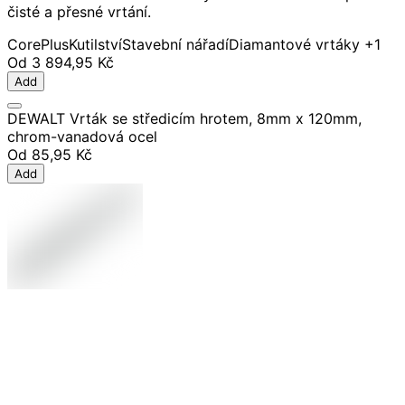
čisté a přesné vrtání.
CorePlus
Kutilství
Stavební nářadí
Diamantové vrtáky
+1
Od
3 894,95 Kč
Add
DEWALT Vrták se středicím hrotem, 8mm x 120mm,
chrom-vanadová ocel
Od
85,95 Kč
Add