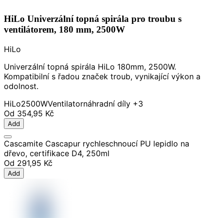
HiLo Univerzální topná spirála pro troubu s
ventilátorem, 180 mm, 2500W
HiLo
Univerzální topná spirála HiLo 180mm, 2500W.
Kompatibilní s řadou značek troub, vynikající výkon a
odolnost.
HiLo
2500W
Ventilator
náhradní díly
+3
Od
354,95 Kč
Add
Cascamite Cascapur rychleschnoucí PU lepidlo na
dřevo, certifikace D4, 250ml
Od
291,95 Kč
Add