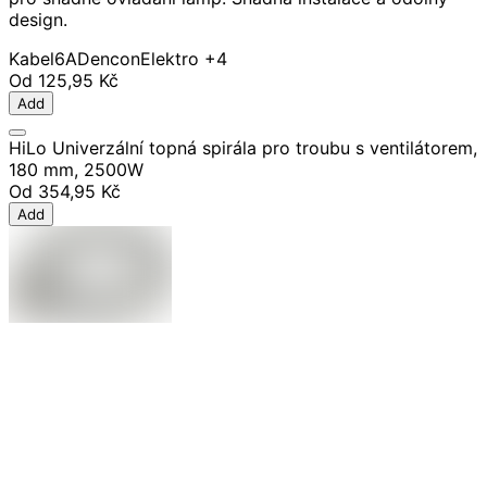
design.
Kabel
6A
Dencon
Elektro
+4
Od
125,95 Kč
Add
HiLo Univerzální topná spirála pro troubu s ventilátorem,
180 mm, 2500W
Od
354,95 Kč
Add