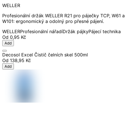
WELLER
Profesionální držák WELLER R21 pro páječky TCP, W61 a
W101: ergonomický a odolný pro přesné pájení.
WELLER
Profesionální nářadí
Držák pájky
Pájecí technika
Od
0,95 Kč
Add
Decosol Excel Čistič čelních skel 500ml
Od
138,95 Kč
Add