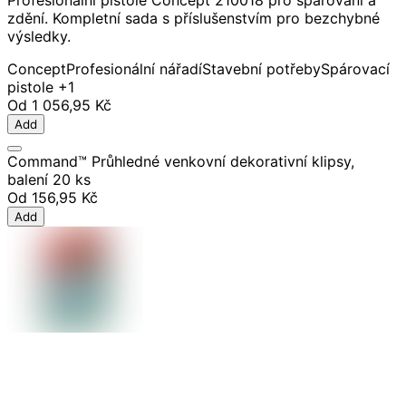
zdění. Kompletní sada s příslušenstvím pro bezchybné
výsledky.
Concept
Profesionální nářadí
Stavební potřeby
Spárovací
pistole
+1
Od
1 056,95 Kč
Add
Command™ Průhledné venkovní dekorativní klipsy,
balení 20 ks
Od
156,95 Kč
Add