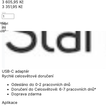
3 605,95 Kč
3 351,95 Kč
Přidat
do
košíku
USB-C adaptér
Rychlé celosvětové doručení
Odesláno do 0-2 pracovních dnů
Doručení do Celosvětově: 6-7 pracovních dnů*
Doprava zdarma
Aplikace