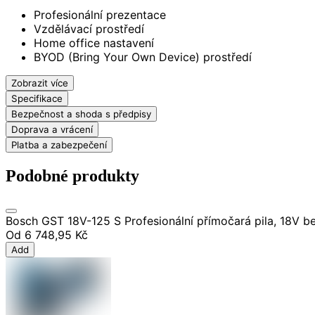
Profesionální prezentace
Vzdělávací prostředí
Home office nastavení
BYOD (Bring Your Own Device) prostředí
Zobrazit více
Specifikace
Bezpečnost a shoda s předpisy
Doprava a vrácení
Platba a zabezpečení
Podobné produkty
Bosch GST 18V-125 S Profesionální přímočará pila, 18V be
Od
6 748,95 Kč
Add