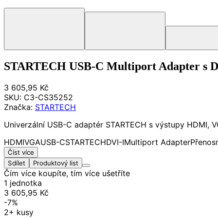
STARTECH USB-C Multiport Adapter s 
3 605,95 Kč
SKU:
C3-CS35252
Značka:
STARTECH
Univerzální USB-C adaptér STARTECH s výstupy HDMI, VGA 
HDMI
VGA
USB-C
STARTECH
DVI-I
Multiport Adapter
Přenos
Číst více
Sdílet
Produktový list
Čím více koupíte, tím více ušetříte
1 jednotka
3 605,95 Kč
-7%
2+ kusy