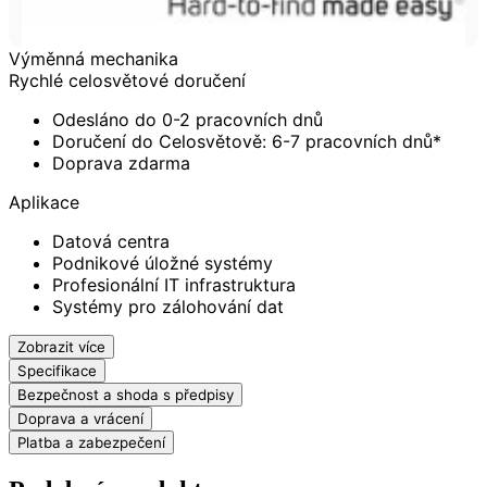
Výměnná mechanika
Rychlé celosvětové doručení
Odesláno do 0-2 pracovních dnů
Doručení do Celosvětově: 6-7 pracovních dnů*
Doprava zdarma
Aplikace
Datová centra
Podnikové úložné systémy
Profesionální IT infrastruktura
Systémy pro zálohování dat
Zobrazit více
Specifikace
Bezpečnost a shoda s předpisy
Doprava a vrácení
Platba a zabezpečení