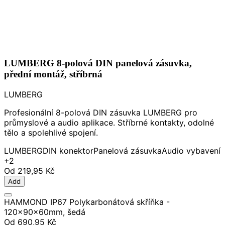
LUMBERG 8-polová DIN panelová zásuvka,
přední montáž, stříbrná
LUMBERG
Profesionální 8-polová DIN zásuvka LUMBERG pro
průmyslové a audio aplikace. Stříbrné kontakty, odolné
tělo a spolehlivé spojení.
LUMBERG
DIN konektor
Panelová zásuvka
Audio vybavení
+2
Od
219,95 Kč
Add
HAMMOND IP67 Polykarbonátová skříňka -
120x90x60mm, šedá
Od
690,95 Kč