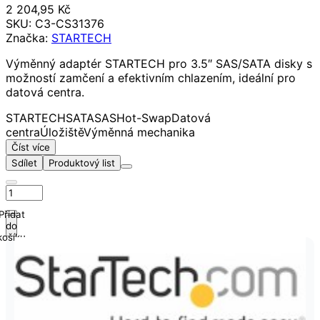
2 204,95 Kč
SKU:
C3-CS31376
Značka:
STARTECH
Výměnný adaptér STARTECH pro 3.5″ SAS/SATA disky s
možností zamčení a efektivním chlazením, ideální pro
datová centra.
STARTECH
SATA
SAS
Hot-Swap
Datová
centra
Úložiště
Výměnná mechanika
Číst více
Sdílet
Produktový list
Přidat
do
košíku