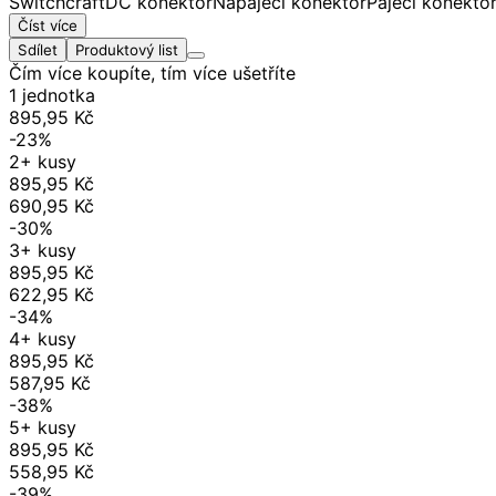
Switchcraft
DC konektor
Napájecí konektor
Pájecí konekto
Číst více
Sdílet
Produktový list
Čím více koupíte, tím více ušetříte
1 jednotka
895,95 Kč
-23%
2+ kusy
895,95 Kč
690,95 Kč
-30%
3+ kusy
895,95 Kč
622,95 Kč
-34%
4+ kusy
895,95 Kč
587,95 Kč
-38%
5+ kusy
895,95 Kč
558,95 Kč
-39%