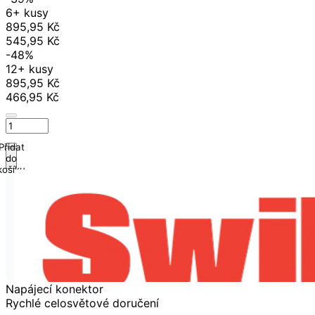
6+ kusy
895,95 Kč
545,95 Kč
-48%
12+ kusy
895,95 Kč
466,95 Kč
Přidat
do
košíku
Napájecí konektor
Rychlé celosvětové doručení