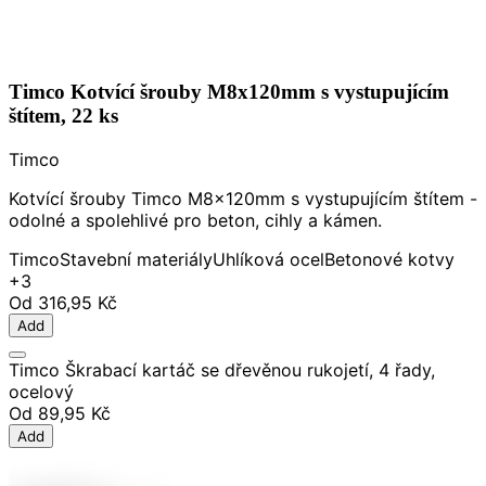
Timco Kotvící šrouby M8x120mm s vystupujícím
štítem, 22 ks
Timco
Kotvící šrouby Timco M8x120mm s vystupujícím štítem -
odolné a spolehlivé pro beton, cihly a kámen.
Timco
Stavební materiály
Uhlíková ocel
Betonové kotvy
+3
Od
316,95 Kč
Add
Timco Škrabací kartáč se dřevěnou rukojetí, 4 řady,
ocelový
Od
89,95 Kč
Add