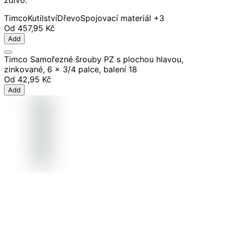
zdivo.
Timco
Kutilství
Dřevo
Spojovací materiál
+3
Od
457,95 Kč
Add
Timco Samořezné šrouby PZ s plochou hlavou,
zinkované, 6 x 3/4 palce, balení 18
Od
42,95 Kč
Add