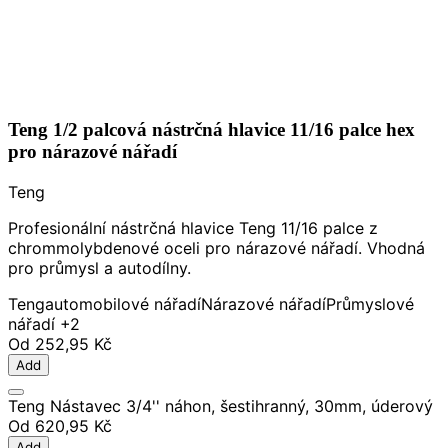
Teng 1/2 palcová nástrčná hlavice 11/16 palce hex
pro nárazové nářadí
Teng
Profesionální nástrčná hlavice Teng 11/16 palce z
chrommolybdenové oceli pro nárazové nářadí. Vhodná
pro průmysl a autodílny.
Teng
automobilové nářadí
Nárazové nářadí
Průmyslové
nářadí
+2
Od
252,95 Kč
Add
Teng Nástavec 3/4'' náhon, šestihranný, 30mm, úderový
Od
620,95 Kč
Add