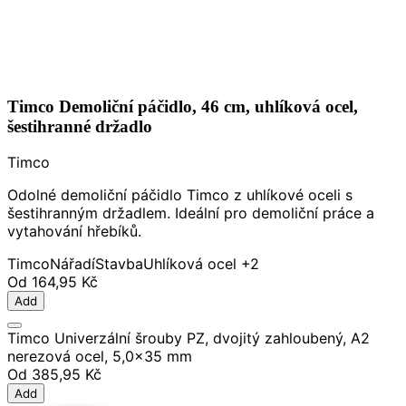
Timco Demoliční páčidlo, 46 cm, uhlíková ocel,
šestihranné držadlo
Timco
Odolné demoliční páčidlo Timco z uhlíkové oceli s
šestihranným držadlem. Ideální pro demoliční práce a
vytahování hřebíků.
Timco
Nářadí
Stavba
Uhlíková ocel
+2
Od
164,95 Kč
Add
Timco Univerzální šrouby PZ, dvojitý zahloubený, A2
nerezová ocel, 5,0x35 mm
Od
385,95 Kč
Add