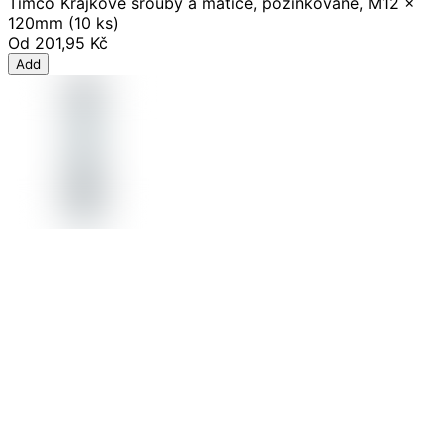
Timco Krajkové šrouby a matice, pozinkované, M12 x
120mm (10 ks)
Od
201,95 Kč
Add