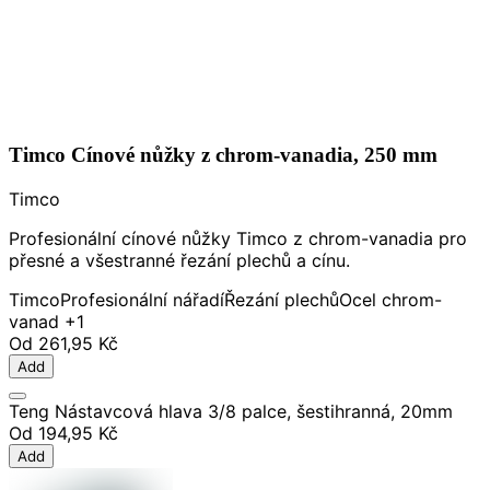
Timco Cínové nůžky z chrom-vanadia, 250 mm
Timco
Profesionální cínové nůžky Timco z chrom-vanadia pro
přesné a všestranné řezání plechů a cínu.
Timco
Profesionální nářadí
Řezání plechů
Ocel chrom-
vanad
+1
Od
261,95 Kč
Add
Teng Nástavcová hlava 3/8 palce, šestihranná, 20mm
Od
194,95 Kč
Add