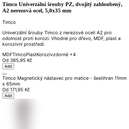
Timco Univerzální šrouby PZ, dvojitý zahloubený,
A2 nerezová ocel, 5,0x35 mm
Timco
Univerzální šrouby Timco z nerezové oceli A2 pro
odolnost proti korozi. Vhodné pro dřevo, MDF, plast a
korozivní prostředí.
MDF
Timco
Plast
Korozivzdorné
+4
Od
385,95 Kč
Add
Timco Magnetický nástavec pro matice - šestihran 11mm
x 65mm
Od
171,95 Kč
Add