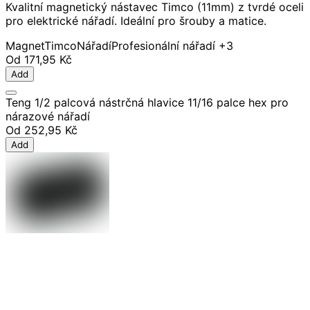
Kvalitní magnetický nástavec Timco (11mm) z tvrdé oceli
pro elektrické nářadí. Ideální pro šrouby a matice.
Magnet
Timco
Nářadí
Profesionální nářadí
+3
Od
171,95 Kč
Add
Teng 1/2 palcová nástrčná hlavice 11/16 palce hex pro
nárazové nářadí
Od
252,95 Kč
Add