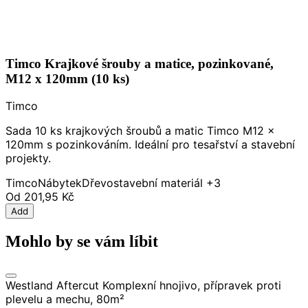
Timco Krajkové šrouby a matice, pozinkované,
M12 x 120mm (10 ks)
Timco
Sada 10 ks krajkových šroubů a matic Timco M12 x
120mm s pozinkováním. Ideální pro tesařství a stavební
projekty.
Timco
Nábytek
Dřevo
stavební materiál
+3
Od
201,95 Kč
Add
Mohlo by se vám líbit
Westland Aftercut Komplexní hnojivo, přípravek proti
plevelu a mechu, 80m²