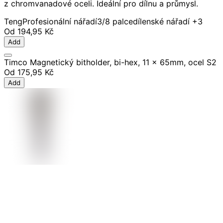
z chromvanadové oceli. Ideální pro dílnu a průmysl.
Teng
Profesionální nářadí
3/8 palce
dílenské nářadí
+3
Od
194,95 Kč
Add
Timco Magnetický bitholder, bi-hex, 11 x 65mm, ocel S2
Od
175,95 Kč
Add