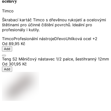
ocelový
Timco
Škrabací kartáč Timco s dřevěnou rukojetí a ocelovými
štětinami pro účinné čištění povrchů. Ideální pro
profesionály i kutily.
Timco
Profesionální nástroje
Dřevo
Uhlíková ocel
+2
Od
89,95 Kč
Add
Teng S2 Měničový nástavec 1/2 palce, šestihranný 12mm
Od
301,95 Kč
Add