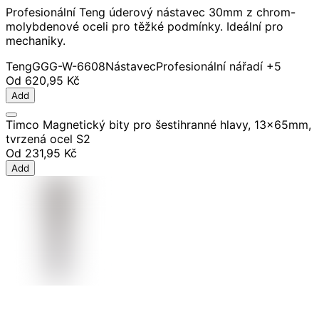
Profesionální Teng úderový nástavec 30mm z chrom-
molybdenové oceli pro těžké podmínky. Ideální pro
mechaniky.
Teng
GGG-W-6608
Nástavec
Profesionální nářadí
+5
Od
620,95 Kč
Add
Timco Magnetický bity pro šestihranné hlavy, 13x65mm,
tvrzená ocel S2
Od
231,95 Kč
Add