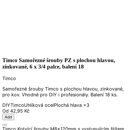
Timco Samořezné šrouby PZ s plochou hlavou,
zinkované, 6 x 3/4 palce, balení 18
Timco
Samořezné šrouby Timco s plochou hlavou, zinkované,
pro kov. Vhodné pro DIY i profesionály. Balení 18 ks.
DIY
Timco
Uhlíková ocel
Plochá hlava
+3
Od
42,95 Kč
Add
Timco Kotvící šrouby M8x120mm s vystupujícím štítem,