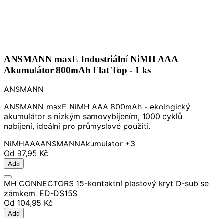
ANSMANN maxE Industriální NiMH AAA
Akumulátor 800mAh Flat Top - 1 ks
ANSMANN
ANSMANN maxE NiMH AAA 800mAh - ekologický
akumulátor s nízkým samovybíjením, 1000 cyklů
nabíjení, ideální pro průmyslové použití.
NiMH
AAA
ANSMANN
Akumulator
+3
Od
97,95 Kč
Add
MH CONNECTORS 15-kontaktní plastový kryt D-sub se
zámkem, ED-DS15S
Od
104,95 Kč
Add