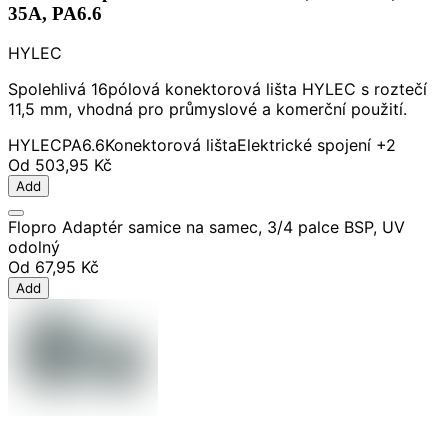
35A, PA6.6
HYLEC
Spolehlivá 16pólová konektorová lišta HYLEC s roztečí
11,5 mm, vhodná pro průmyslové a komerční použití.
HYLEC
PA6.6
Konektorová lišta
Elektrické spojení
+2
Od
503,95 Kč
Add
Flopro Adaptér samice na samec, 3/4 palce BSP, UV
odolný
Od
67,95 Kč
Add