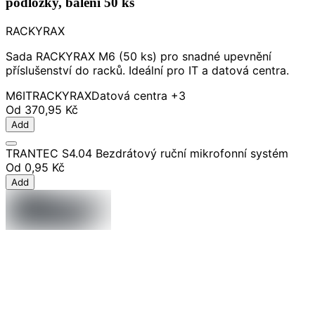
podložky, balení 50 ks
RACKYRAX
Sada RACKYRAX M6 (50 ks) pro snadné upevnění
příslušenství do racků. Ideální pro IT a datová centra.
M6
IT
RACKYRAX
Datová centra
+3
Od
370,95 Kč
Add
TRANTEC S4.04 Bezdrátový ruční mikrofonní systém
Od
0,95 Kč
Add