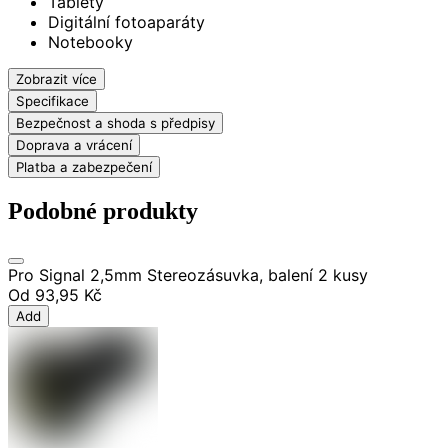
Tablety
Digitální fotoaparáty
Notebooky
Zobrazit více
Specifikace
Bezpečnost a shoda s předpisy
Doprava a vrácení
Platba a zabezpečení
Podobné produkty
Pro Signal 2,5mm Stereozásuvka, balení 2 kusy
Od
93,95 Kč
Add