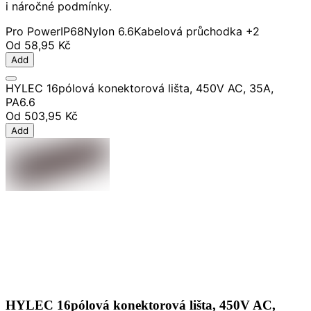
i náročné podmínky.
Pro Power
IP68
Nylon 6.6
Kabelová průchodka
+2
Od
58,95 Kč
Add
HYLEC 16pólová konektorová lišta, 450V AC, 35A,
PA6.6
Od
503,95 Kč
Add
HYLEC 16pólová konektorová lišta, 450V AC,