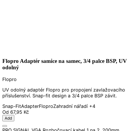
Flopro Adaptér samice na samec, 3/4 palce BSP, UV
odolný
Flopro
UV odolný adaptér Flopro pro propojení zavlažovacího
příslušenství. Snap-fit design a 3/4 palce BSP závit.
Snap-Fit
Adapter
Flopro
Zahradní nářadí
+4
Od
67,95 Kč
Add
PRO SIGNAL VGA Rozbočovací kabel 1 na 2, 200mm