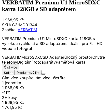
VERBATIM Premium U1 MicroSDXC
karta 128GB s SD adaptérem
1 968,95 Kč
SKU:
C3-MD01344
Značka:
VERBATIM
VERBATIM Premium U1 MicroSDXC karta 128GB s
vysokou rychlostí a SD adaptérem. Ideální pro Full HD
video a fotografii.
VERBATIM
MicroSDXC
SD Adapter
Úložný prostor
Chytré
telefony
Digitální fotoaparáty
Paměťová karta
Číst více
Sdílet
Produktový list
Čím více koupíte, tím více ušetříte
1 jednotka
1 968,95 Kč
-11%
2+ kusy
1 968,95 Kč
1 761,95 Kč