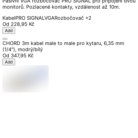
Pasivní VGA rozbočovač PRO SIGNAL pro připojení dvou
monitorů. Pozlacené kontakty, vzdálenost až 10m.
Kabel
PRO SIGNAL
VGA
Rozbočovač
+2
Od
228,95 Kč
Add
CHORD 3m kabel male to male pro kytaru, 6,35 mm
(1/4″), modrý/bílý
Od
347,95 Kč
Add