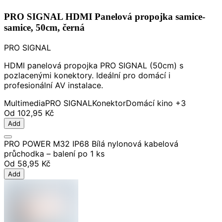
PRO SIGNAL HDMI Panelová propojka samice-
samice, 50cm, černá
PRO SIGNAL
HDMI panelová propojka PRO SIGNAL (50cm) s
pozlacenými konektory. Ideální pro domácí i
profesionální AV instalace.
Multimedia
PRO SIGNAL
Konektor
Domácí kino
+3
Od
102,95 Kč
Add
PRO POWER M32 IP68 Bílá nylonová kabelová
průchodka – balení po 1 ks
Od
58,95 Kč
Add