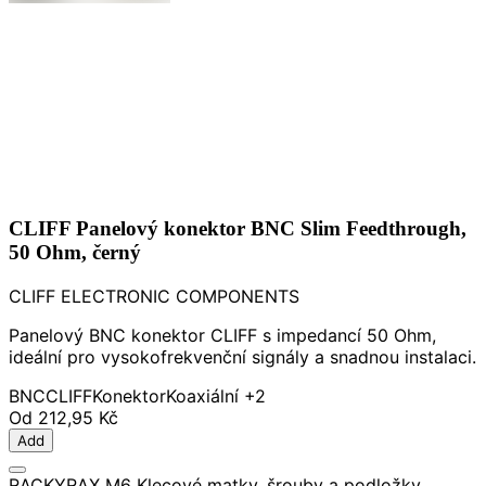
CLIFF Panelový konektor BNC Slim Feedthrough,
50 Ohm, černý
CLIFF ELECTRONIC COMPONENTS
Panelový BNC konektor CLIFF s impedancí 50 Ohm,
ideální pro vysokofrekvenční signály a snadnou instalaci.
BNC
CLIFF
Konektor
Koaxiální
+2
Od
212,95 Kč
Add
RACKYRAX M6 Klecové matky, šrouby a podložky,