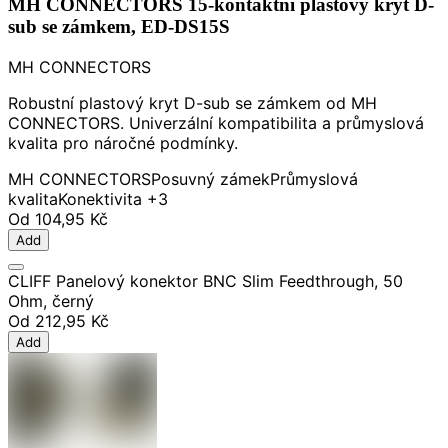
MH CONNECTORS 15-kontaktní plastový kryt D-
sub se zámkem, ED-DS15S
MH CONNECTORS
Robustní plastový kryt D-sub se zámkem od MH
CONNECTORS. Univerzální kompatibilita a průmyslová
kvalita pro náročné podmínky.
MH CONNECTORS
Posuvný zámek
Průmyslová
kvalita
Konektivita
+3
Od
104,95 Kč
Add
CLIFF Panelový konektor BNC Slim Feedthrough, 50
Ohm, černý
Od
212,95 Kč
Add