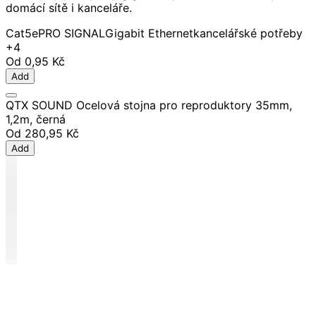
domácí sítě i kanceláře.
Cat5e
PRO SIGNAL
Gigabit Ethernet
kancelářské potřeby
+4
Od
0,95 Kč
Add
QTX SOUND Ocelová stojna pro reproduktory 35mm,
1,2m, černá
Od
280,95 Kč
Add