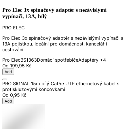
Pro Elec 3x spínačový adaptér s nezávislými
vypínači, 13A, bílý
PRO ELEC
Pro Elec 3x spínačový adaptér s nezávislými vypínači a
13A pojistkou. Ideální pro domácnost, kancelář i
cestování.
Pro Elec
BS1363
Domácí spotřebiče
Adaptéry
+4
Od
199,95 Kč
Add
PRO SIGNAL 15m bílý Cat5e UTP ethernetový kabel s
protiskluzovými koncovkami
Od
0,95 Kč
Add