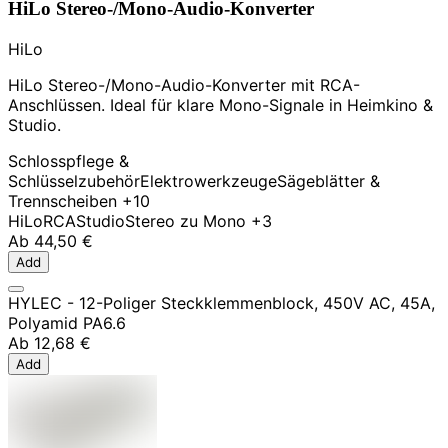
HiLo Stereo-/Mono-Audio-Konverter
HiLo
HiLo Stereo-/Mono-Audio-Konverter mit RCA-
Anschlüssen. Ideal für klare Mono-Signale in Heimkino &
Studio.
Schlosspflege &
Schlüsselzubehör
Elektrowerkzeuge
Sägeblätter &
Trennscheiben
+10
HiLo
RCA
Studio
Stereo zu Mono
+3
Ab
44,50 €
Add
HYLEC - 12-Poliger Steckklemmenblock, 450V AC, 45A,
Polyamid PA6.6
Ab
12,68 €
Add