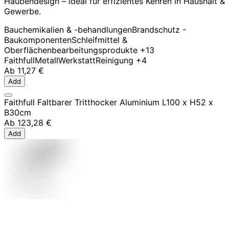
Haubendesign – ideal für effizientes Kehren in Haushalt &
Gewerbe.
Bauchemikalien & -behandlungen
Brandschutz -
Baukomponenten
Schleifmittel &
Oberflächenbearbeitungsprodukte
+13
Faithfull
Metall
Werkstatt
Reinigung
+4
Ab
11,27 €
Add
Faithfull Faltbarer Tritthocker Aluminium L100 x H52 x
B30cm
Ab
123,28 €
Add