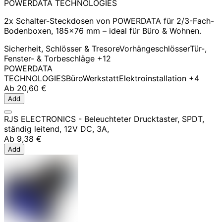
POWERDATA TECHNOLOGIES
2x Schalter-Steckdosen von POWERDATA für 2/3-Fach-
Bodenboxen, 185x76 mm – ideal für Büro & Wohnen.
Sicherheit, Schlösser & Tresore
Vorhängeschlösser
Tür-,
Fenster- & Torbeschläge
+12
POWERDATA
TECHNOLOGIES
Büro
Werkstatt
Elektroinstallation
+4
Ab
20,60 €
Add
RJS ELECTRONICS - Beleuchteter Drucktaster, SPDT,
ständig leitend, 12V DC, 3A,
Ab
9,38 €
Add