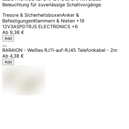
Beleuchtung für zuverlässige Schaltvorgänge.
Tresore & Sicherheitsboxen
Anker &
Befestigungen
Klammern & Nieten
+19
12V
3A
SPDT
RJS ELECTRONICS
+6
Ab
9,38 €
Add
RARAION - Weißes RJ11-auf-RJ45 Telefonkabel - 2m
Ab
4,38 €
Add