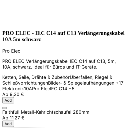
PRO ELEC - IEC C14 auf C13 Verlängerungskabel
10A 5m schwarz
Pro Elec
PRO ELEC Verlängerungskabel IEC C14 auf C13, 5m,
10A, schwarz. Ideal für Büros und IT-Geräte.
Ketten, Seile, Drähte & Zubehör
Überfallen, Riegel &
Schließvorrichtungen
Bilder- & Spiegelaufhängungen
+17
Elektronik
10A
Pro Elec
IEC C14
+5
Ab
9,30 €
Add
Faithfull Metall-Kehrichtschaufel 280mm
Ab
11,27 €
Add