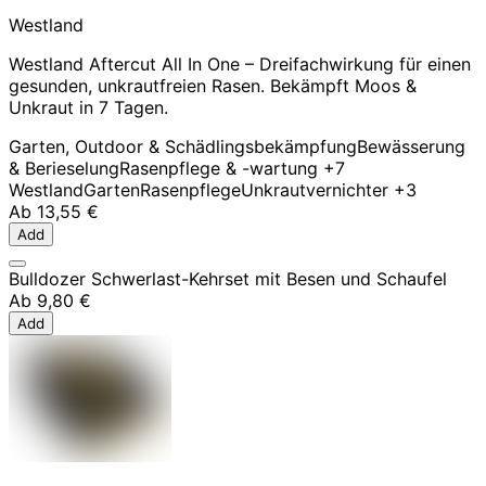
Westland
Westland Aftercut All In One – Dreifachwirkung für einen
gesunden, unkrautfreien Rasen. Bekämpft Moos &
Unkraut in 7 Tagen.
Garten, Outdoor & Schädlingsbekämpfung
Bewässerung
& Berieselung
Rasenpflege & -wartung
+7
Westland
Garten
Rasenpflege
Unkrautvernichter
+3
Ab
13,55 €
Add
Bulldozer Schwerlast-Kehrset mit Besen und Schaufel
Ab
9,80 €
Add