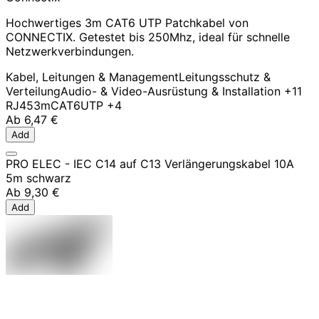
Hochwertiges 3m CAT6 UTP Patchkabel von
CONNECTIX. Getestet bis 250Mhz, ideal für schnelle
Netzwerkverbindungen.
Kabel, Leitungen & Management
Leitungsschutz &
Verteilung
Audio- & Video-Ausrüstung & Installation
+11
RJ45
3m
CAT6
UTP
+4
Ab
6,47 €
Add
PRO ELEC - IEC C14 auf C13 Verlängerungskabel 10A
5m schwarz
Ab
9,30 €
Add