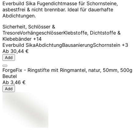
Everbuild Sika Fugendichtmasse für Schornsteine,
asbestfrei & nicht brennbar. Ideal für dauerhafte
Abdichtungen.
Sicherheit, Schlösser &
Tresore
Vorhängeschlösser
Klebstoffe, Dichtstoffe &
Klebebänder
+14
Everbuild Sika
Abdichtung
Bausanierung
Schornstein
+3
Ab
30,44 €
Add
ForgeFix - Ringstifte mit Ringmantel, natur, 50mm, 500g
Beutel
Ab
3,46 €
Add