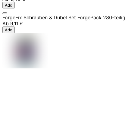
Add
ForgeFix Schrauben & Dübel Set ForgePack 280-teilig
Ab
9,11 €
Add