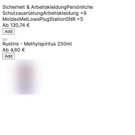
Sicherheit & Arbeitskleidung
Persönliche
Schutzausrüstung
Arbeitskleidung
+9
Moldex
MelLows
PlugStation
SNR
+5
Ab
130,74 €
Add
Rustins - Methylspiritus 250ml
Ab
4,60 €
Add