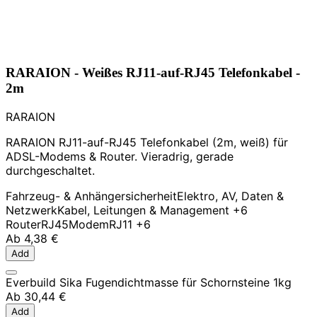
RARAION - Weißes RJ11-auf-RJ45 Telefonkabel -
2m
RARAION
RARAION RJ11-auf-RJ45 Telefonkabel (2m, weiß) für
ADSL-Modems & Router. Vieradrig, gerade
durchgeschaltet.
Fahrzeug- & Anhängersicherheit
Elektro, AV, Daten &
Netzwerk
Kabel, Leitungen & Management
+6
Router
RJ45
Modem
RJ11
+6
Ab
4,38 €
Add
Everbuild Sika Fugendichtmasse für Schornsteine 1kg
Ab
30,44 €
Add