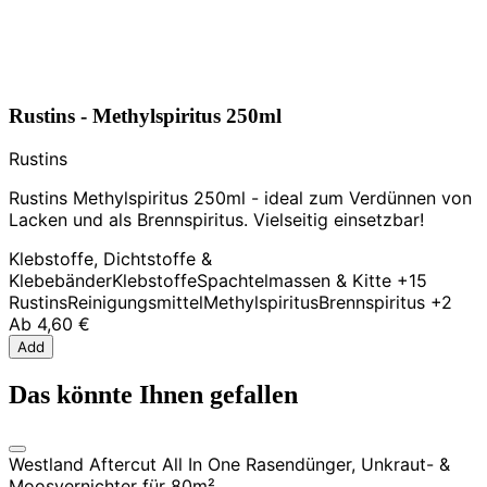
Rustins - Methylspiritus 250ml
Rustins
Rustins Methylspiritus 250ml - ideal zum Verdünnen von
Lacken und als Brennspiritus. Vielseitig einsetzbar!
Klebstoffe, Dichtstoffe &
Klebebänder
Klebstoffe
Spachtelmassen & Kitte
+15
Rustins
Reinigungsmittel
Methylspiritus
Brennspiritus
+2
Ab
4,60 €
Add
Das könnte Ihnen gefallen
Westland Aftercut All In One Rasendünger, Unkraut- &
Moosvernichter für 80m²