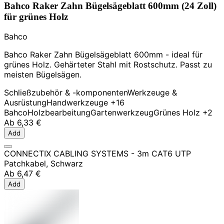
Bahco Raker Zahn Bügelsägeblatt 600mm (24 Zoll)
für grünes Holz
Bahco
Bahco Raker Zahn Bügelsägeblatt 600mm - ideal für
grünes Holz. Gehärteter Stahl mit Rostschutz. Passt zu
meisten Bügelsägen.
Schließzubehör & -komponenten
Werkzeuge &
Ausrüstung
Handwerkzeuge
+16
Bahco
Holzbearbeitung
Gartenwerkzeug
Grünes Holz
+2
Ab
6,33 €
Add
CONNECTIX CABLING SYSTEMS - 3m CAT6 UTP
Patchkabel, Schwarz
Ab
6,47 €
Add