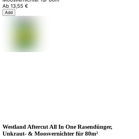
Ab
13,55 €
Add
Westland Aftercut All In One Rasendünger,
Unkraut- & Moosvernichter für 80m²