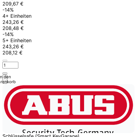
209,67 €
-14%
4+ Einheiten
243,26 €
208,48 €
-14%
5+ Einheiten
243,26 €
208,12 €
In den
renkorb
Schlüsselsafe (Smart KeyGarage)