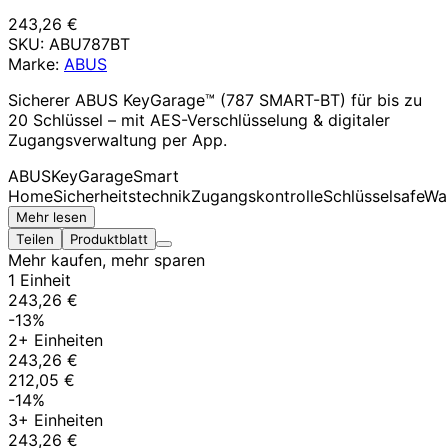
243,26 €
SKU:
ABU787BT
Marke:
ABUS
Sicherer ABUS KeyGarage™ (787 SMART-BT) für bis zu
20 Schlüssel – mit AES-Verschlüsselung & digitaler
Zugangsverwaltung per App.
ABUS
KeyGarage
Smart
Home
Sicherheitstechnik
Zugangskontrolle
Schlüsselsafe
Wa
Mehr lesen
Teilen
Produktblatt
Mehr kaufen, mehr sparen
1 Einheit
243,26 €
-13%
2+ Einheiten
243,26 €
212,05 €
-14%
3+ Einheiten
243,26 €