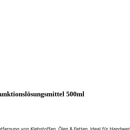
funktionslösungsmittel 500ml
ntfernung von Klebstoffen, Ölen & Fetten. Ideal für Handwe