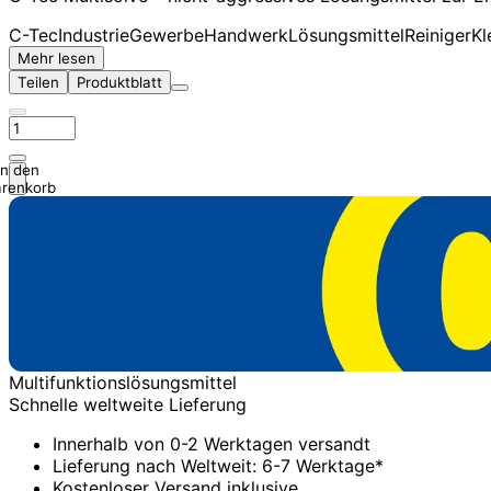
C-Tec
Industrie
Gewerbe
Handwerk
Lösungsmittel
Reiniger
Kl
Mehr lesen
Teilen
Produktblatt
In den
renkorb
Multifunktionslösungsmittel
Schnelle weltweite Lieferung
Innerhalb von 0-2 Werktagen versandt
Lieferung nach Weltweit: 6-7 Werktage*
Kostenloser Versand inklusive