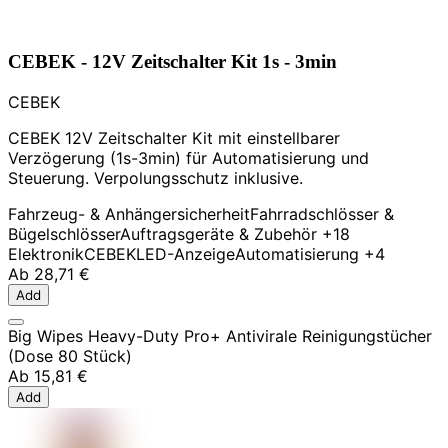
CEBEK - 12V Zeitschalter Kit 1s - 3min
CEBEK
CEBEK 12V Zeitschalter Kit mit einstellbarer
Verzögerung (1s-3min) für Automatisierung und
Steuerung. Verpolungsschutz inklusive.
Fahrzeug- & Anhängersicherheit
Fahrradschlösser &
Bügelschlösser
Auftragsgeräte & Zubehör
+18
Elektronik
CEBEK
LED-Anzeige
Automatisierung
+4
Ab
28,71 €
Add
Big Wipes Heavy-Duty Pro+ Antivirale Reinigungstücher
(Dose 80 Stück)
Ab
15,81 €
Add