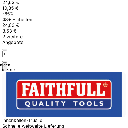
24,63 €
10,85 €
-65%
48+ Einheiten
24,63 €
8,53 €
2 weitere
Angebote
In den
renkorb
Innenkellen-Truelle
Schnelle weltweite Lieferung