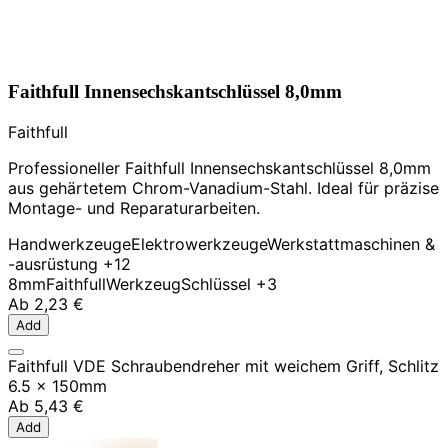
Faithfull Innensechskantschlüssel 8,0mm
Faithfull
Professioneller Faithfull Innensechskantschlüssel 8,0mm
aus gehärtetem Chrom-Vanadium-Stahl. Ideal für präzise
Montage- und Reparaturarbeiten.
Handwerkzeuge
Elektrowerkzeuge
Werkstattmaschinen &
-ausrüstung
+12
8mm
Faithfull
Werkzeug
Schlüssel
+3
Ab
2,23 €
Add
Faithfull VDE Schraubendreher mit weichem Griff, Schlitz
6.5 x 150mm
Ab
5,43 €
Add