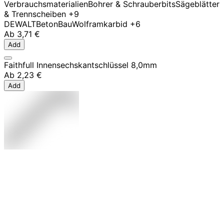
Verbrauchsmaterialien
Bohrer & Schrauberbits
Sägeblätter
& Trennscheiben
+9
DEWALT
Beton
Bau
Wolframkarbid
+6
Ab
3,71 €
Add
Faithfull Innensechskantschlüssel 8,0mm
Ab
2,23 €
Add