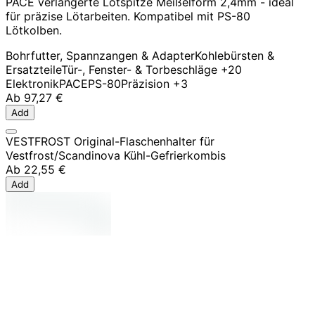
PACE verlängerte Lötspitze Meißelform 2,4mm - ideal
für präzise Lötarbeiten. Kompatibel mit PS-80
Lötkolben.
Bohrfutter, Spannzangen & Adapter
Kohlebürsten &
Ersatzteile
Tür-, Fenster- & Torbeschläge
+20
Elektronik
PACE
PS-80
Präzision
+3
Ab
97,27 €
Add
VESTFROST Original-Flaschenhalter für
Vestfrost/Scandinova Kühl-Gefrierkombis
Ab
22,55 €
Add