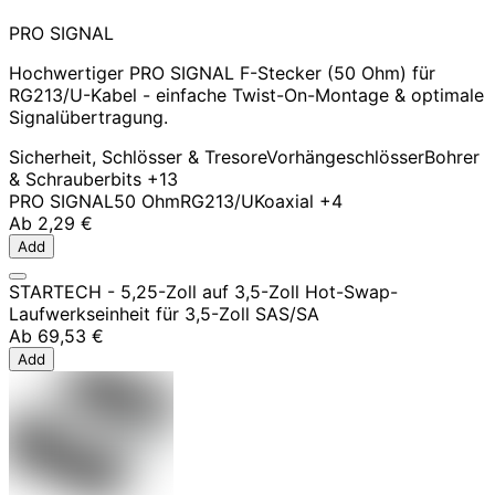
PRO SIGNAL
Hochwertiger PRO SIGNAL F-Stecker (50 Ohm) für
RG213/U-Kabel - einfache Twist-On-Montage & optimale
Signalübertragung.
Sicherheit, Schlösser & Tresore
Vorhängeschlösser
Bohrer
& Schrauberbits
+13
PRO SIGNAL
50 Ohm
RG213/U
Koaxial
+4
Ab
2,29 €
Add
STARTECH - 5,25-Zoll auf 3,5-Zoll Hot-Swap-
Laufwerkseinheit für 3,5-Zoll SAS/SA
Ab
69,53 €
Add