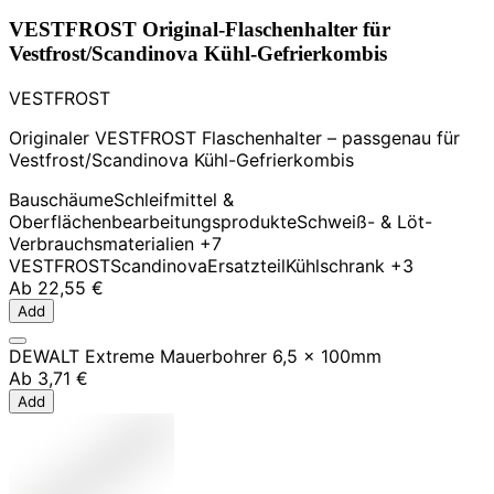
VESTFROST Original-Flaschenhalter für
Vestfrost/Scandinova Kühl-Gefrierkombis
VESTFROST
Originaler VESTFROST Flaschenhalter – passgenau für
Vestfrost/Scandinova Kühl-Gefrierkombis
Bauschäume
Schleifmittel &
Oberflächenbearbeitungsprodukte
Schweiß- & Löt-
Verbrauchsmaterialien
+7
VESTFROST
Scandinova
Ersatzteil
Kühlschrank
+3
Ab
22,55 €
Add
DEWALT Extreme Mauerbohrer 6,5 x 100mm
Ab
3,71 €
Add