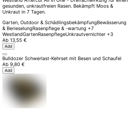
Westland Aftercut All In One – Dreifachwirkung für einen
gesunden, unkrautfreien Rasen. Bekämpft Moos &
Unkraut in 7 Tagen.
Garten, Outdoor & Schädlingsbekämpfung
Bewässerung
& Berieselung
Rasenpflege & -wartung
+7
Westland
Garten
Rasenpflege
Unkrautvernichter
+3
Ab
13,55 €
Add
Bulldozer Schwerlast-Kehrset mit Besen und Schaufel
Ab
9,80 €
Add