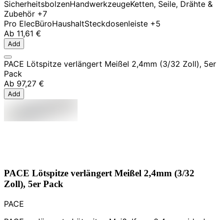
Sicherheitsbolzen
Handwerkzeuge
Ketten, Seile, Drähte &
Zubehör
+7
Pro Elec
Büro
Haushalt
Steckdosenleiste
+5
Ab
11,61 €
Add
PACE Lötspitze verlängert Meißel 2,4mm (3/32 Zoll), 5er
Pack
Ab
97,27 €
Add
PACE Lötspitze verlängert Meißel 2,4mm (3/32
Zoll), 5er Pack
PACE