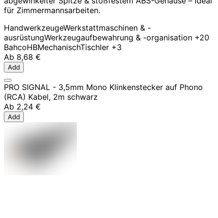
abgewinkelter Spitze & stoßfestem ABS-Gehäuse – ideal
für Zimmermannsarbeiten.
Handwerkzeuge
Werkstattmaschinen & -
ausrüstung
Werkzeugaufbewahrung & -organisation
+20
Bahco
HB
Mechanisch
Tischler
+3
Ab
8,68 €
Add
PRO SIGNAL - 3,5mm Mono Klinkenstecker auf Phono
(RCA) Kabel, 2m schwarz
Ab
2,24 €
Add