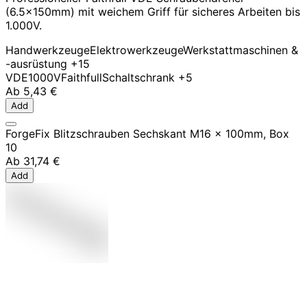
(6.5x150mm) mit weichem Griff für sicheres Arbeiten bis
1.000V.
Handwerkzeuge
Elektrowerkzeuge
Werkstattmaschinen &
-ausrüstung
+15
VDE
1000V
Faithfull
Schaltschrank
+5
Ab
5,43 €
Add
ForgeFix Blitzschrauben Sechskant M16 x 100mm, Box
10
Ab
31,74 €
Add