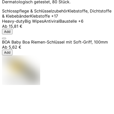
Dermatologisch getestet, 80 Stück.
Schlosspflege & Schlüsselzubehör
Klebstoffe, Dichtstoffe
& Klebebänder
Klebstoffe
+17
Heavy-duty
Big Wipes
Antiviral
Baustelle
+6
Ab
15,81 €
Add
BOA Baby Boa Riemen-Schlüssel mit Soft-Griff, 100mm
Ab
5,62 €
Add