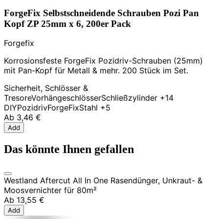
ForgeFix Selbstschneidende Schrauben Pozi Pan
Kopf ZP 25mm x 6, 200er Pack
Forgefix
Korrosionsfeste ForgeFix Pozidriv-Schrauben (25mm)
mit Pan-Kopf für Metall & mehr. 200 Stück im Set.
Sicherheit, Schlösser &
Tresore
Vorhängeschlösser
Schließzylinder
+14
DIY
Pozidriv
ForgeFix
Stahl
+5
Ab
3,46 €
Add
Das könnte Ihnen gefallen
Westland Aftercut All In One Rasendünger, Unkraut- &
Moosvernichter für 80m²
Ab
13,55 €
Add