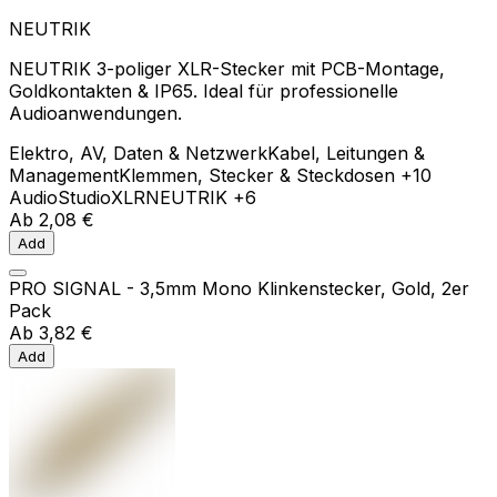
NEUTRIK
NEUTRIK 3-poliger XLR-Stecker mit PCB-Montage,
Goldkontakten & IP65. Ideal für professionelle
Audioanwendungen.
Elektro, AV, Daten & Netzwerk
Kabel, Leitungen &
Management
Klemmen, Stecker & Steckdosen
+10
Audio
Studio
XLR
NEUTRIK
+6
Ab
2,08 €
Add
PRO SIGNAL - 3,5mm Mono Klinkenstecker, Gold, 2er
Pack
Ab
3,82 €
Add