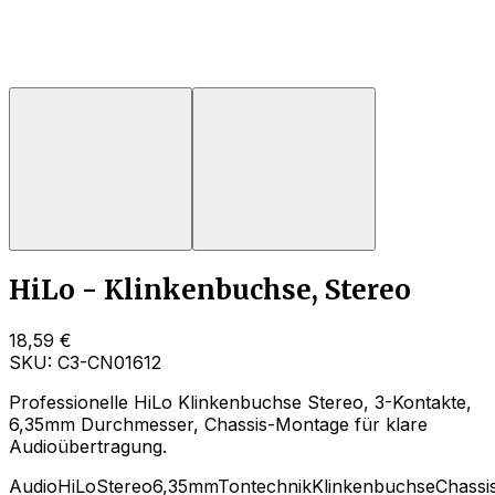
HiLo - Klinkenbuchse, Stereo
18,59 €
SKU:
C3-CN01612
Professionelle HiLo Klinkenbuchse Stereo, 3-Kontakte,
6,35mm Durchmesser, Chassis-Montage für klare
Audioübertragung.
Audio
HiLo
Stereo
6,35mm
Tontechnik
Klinkenbuchse
Chassi