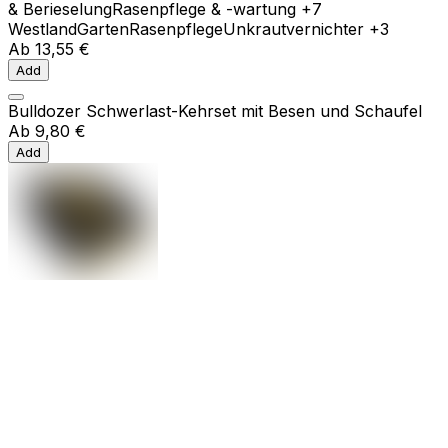
& Berieselung
Rasenpflege & -wartung
+7
Westland
Garten
Rasenpflege
Unkrautvernichter
+3
Ab
13,55 €
Add
Bulldozer Schwerlast-Kehrset mit Besen und Schaufel
Ab
9,80 €
Add