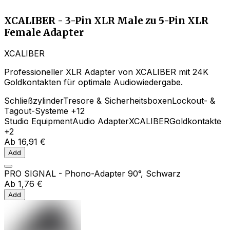
XCALIBER - 3-Pin XLR Male zu 5-Pin XLR
Female Adapter
XCALIBER
Professioneller XLR Adapter von XCALIBER mit 24K
Goldkontakten für optimale Audiowiedergabe.
Schließzylinder
Tresore & Sicherheitsboxen
Lockout- &
Tagout-Systeme
+12
Studio Equipment
Audio Adapter
XCALIBER
Goldkontakte
+2
Ab
16,91 €
Add
PRO SIGNAL - Phono-Adapter 90°, Schwarz
Ab
1,76 €
Add