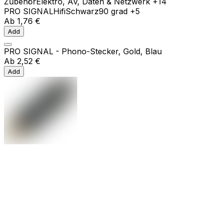
Zubehör
Elektro, AV, Daten & Netzwerk
+14
PRO SIGNAL
Hifi
Schwarz
90 grad
+5
Ab
1,76 €
Add
PRO SIGNAL - Phono-Stecker, Gold, Blau
Ab
2,52 €
Add