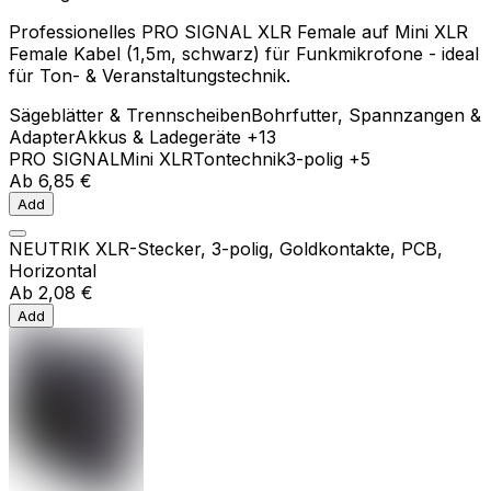
Professionelles PRO SIGNAL XLR Female auf Mini XLR
Female Kabel (1,5m, schwarz) für Funkmikrofone - ideal
für Ton- & Veranstaltungstechnik.
Sägeblätter & Trennscheiben
Bohrfutter, Spannzangen &
Adapter
Akkus & Ladegeräte
+13
PRO SIGNAL
Mini XLR
Tontechnik
3-polig
+5
Ab
6,85 €
Add
NEUTRIK XLR-Stecker, 3-polig, Goldkontakte, PCB,
Horizontal
Ab
2,08 €
Add