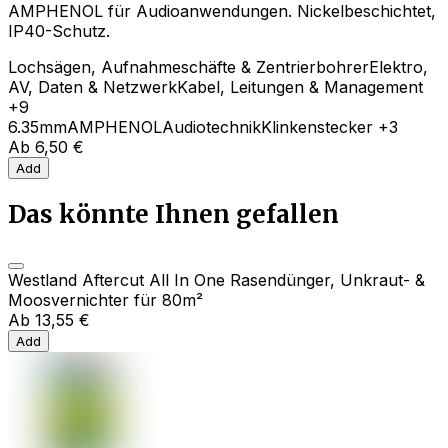
AMPHENOL für Audioanwendungen. Nickelbeschichtet,
IP40-Schutz.
Lochsägen, Aufnahmeschäfte & Zentrierbohrer
Elektro,
AV, Daten & Netzwerk
Kabel, Leitungen & Management
+9
6.35mm
AMPHENOL
Audiotechnik
Klinkenstecker
+3
Ab
6,50 €
Add
Das könnte Ihnen gefallen
Westland Aftercut All In One Rasendünger, Unkraut- &
Moosvernichter für 80m²
Ab
13,55 €
Add