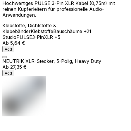
Hochwertiges PULSE 3-Pin XLR Kabel (0,75m) mit
reinen Kupferleitern für professionelle Audio-
Anwendungen.
Klebstoffe, Dichtstoffe &
Klebebänder
Klebstoffe
Bauschäume
+21
Studio
PULSE
3-Pin
XLR
+5
Ab
5,64 €
Add
NEUTRIK XLR-Stecker, 5-Polig, Heavy Duty
Ab
27,35 €
Add