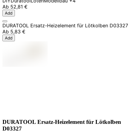
DIY
Duratool
Löten
Modellbau
+4
Ab
52,81 €
Add
DURATOOL Ersatz-Heizelement für Lötkolben D03327
Ab
5,83 €
Add
DURATOOL Ersatz-Heizelement für Lötkolben
D03327