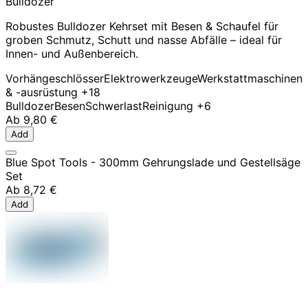
Bulldozer
Robustes Bulldozer Kehrset mit Besen & Schaufel für
groben Schmutz, Schutt und nasse Abfälle – ideal für
Innen- und Außenbereich.
Vorhängeschlösser
Elektrowerkzeuge
Werkstattmaschinen
& -ausrüstung
+18
Bulldozer
Besen
Schwerlast
Reinigung
+6
Ab
9,80 €
Add
Blue Spot Tools - 300mm Gehrungslade und Gestellsäge
Set
Ab
8,72 €
Add