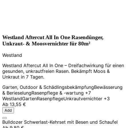
Westland Aftercut All In One Rasendünger,
Unkraut- & Moosvernichter für 80m²
Westland
Westland Aftercut All In One – Dreifachwirkung für einen
gesunden, unkrautfreien Rasen. Bekämpft Moos &
Unkraut in 7 Tagen.
Garten, Outdoor & Schädlingsbekämpfung
Bewässerung
& Berieselung
Rasenpflege & -wartung
+7
Westland
Garten
Rasenpflege
Unkrautvernichter
+3
Ab
13,55 €
Add
Bulldozer Schwerlast-Kehrset mit Besen und Schaufel
Ab
9,80 €