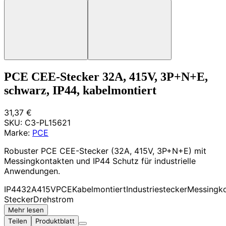
PCE CEE-Stecker 32A, 415V, 3P+N+E,
schwarz, IP44, kabelmontiert
31,37 €
SKU:
C3-PL15621
Marke:
PCE
Robuster PCE CEE-Stecker (32A, 415V, 3P+N+E) mit
Messingkontakten und IP44 Schutz für industrielle
Anwendungen.
IP44
32A
415V
PCE
Kabelmontiert
Industriestecker
Messingk
Stecker
Drehstrom
Mehr lesen
Teilen
Produktblatt