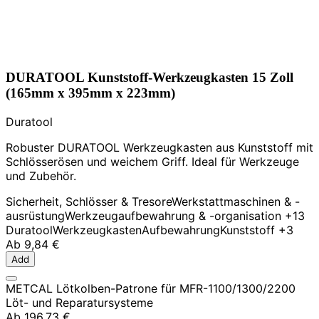
DURATOOL Kunststoff-Werkzeugkasten 15 Zoll
(165mm x 395mm x 223mm)
Duratool
Robuster DURATOOL Werkzeugkasten aus Kunststoff mit
Schlösserösen und weichem Griff. Ideal für Werkzeuge
und Zubehör.
Sicherheit, Schlösser & Tresore
Werkstattmaschinen & -
ausrüstung
Werkzeugaufbewahrung & -organisation
+13
Duratool
Werkzeugkasten
Aufbewahrung
Kunststoff
+3
Ab
9,84 €
Add
METCAL Lötkolben-Patrone für MFR-1100/1300/2200
Löt- und Reparatursysteme
Ab
196,73 €