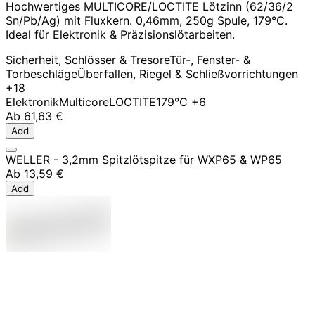
Hochwertiges MULTICORE/LOCTITE Lötzinn (62/36/2
Sn/Pb/Ag) mit Fluxkern. 0,46mm, 250g Spule, 179°C.
Ideal für Elektronik & Präzisionslötarbeiten.
Sicherheit, Schlösser & Tresore
Tür-, Fenster- &
Torbeschläge
Überfallen, Riegel & Schließvorrichtungen
+18
Elektronik
Multicore
LOCTITE
179°C
+6
Ab
61,63 €
Add
WELLER - 3,2mm Spitzlötspitze für WXP65 & WP65
Ab
13,59 €
Add