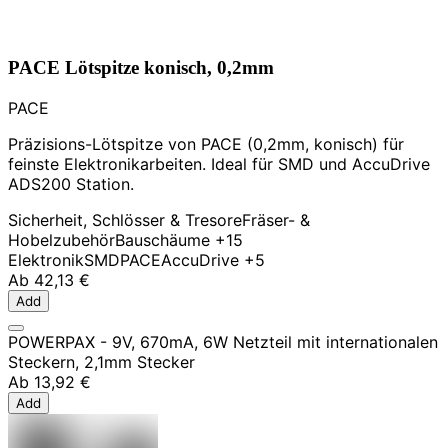
PACE Lötspitze konisch, 0,2mm
PACE
Präzisions-Lötspitze von PACE (0,2mm, konisch) für
feinste Elektronikarbeiten. Ideal für SMD und AccuDrive
ADS200 Station.
Sicherheit, Schlösser & Tresore
Fräser- &
Hobelzubehör
Bauschäume
+15
Elektronik
SMD
PACE
AccuDrive
+5
Ab
42,13 €
Add
POWERPAX - 9V, 670mA, 6W Netzteil mit internationalen
Steckern, 2,1mm Stecker
Ab
13,92 €
Add