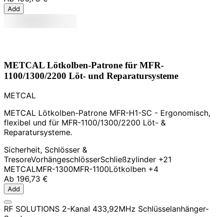
Add
METCAL Lötkolben-Patrone für MFR-
1100/1300/2200 Löt- und Reparatursysteme
METCAL
METCAL Lötkolben-Patrone MFR-H1-SC - Ergonomisch,
flexibel und für MFR-1100/1300/2200 Löt- &
Reparatursysteme.
Sicherheit, Schlösser &
Tresore
Vorhängeschlösser
Schließzylinder
+21
METCAL
MFR-1300
MFR-1100
Lötkolben
+4
Ab
196,73 €
Add
RF SOLUTIONS 2-Kanal 433,92MHz Schlüsselanhänger-