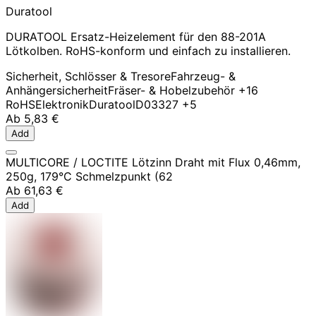
Duratool
DURATOOL Ersatz-Heizelement für den 88-201A
Lötkolben. RoHS-konform und einfach zu installieren.
Sicherheit, Schlösser & Tresore
Fahrzeug- &
Anhängersicherheit
Fräser- & Hobelzubehör
+16
RoHS
Elektronik
Duratool
D03327
+5
Ab
5,83 €
Add
MULTICORE / LOCTITE Lötzinn Draht mit Flux 0,46mm,
250g, 179°C Schmelzpunkt (62
Ab
61,63 €
Add