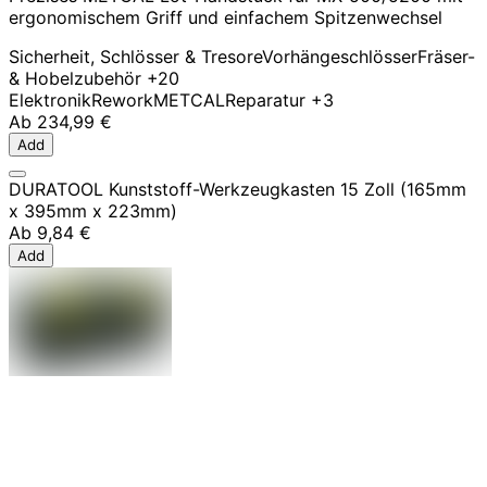
ergonomischem Griff und einfachem Spitzenwechsel
Sicherheit, Schlösser & Tresore
Vorhängeschlösser
Fräser-
& Hobelzubehör
+20
Elektronik
Rework
METCAL
Reparatur
+3
Ab
234,99 €
Add
DURATOOL Kunststoff-Werkzeugkasten 15 Zoll (165mm
x 395mm x 223mm)
Ab
9,84 €
Add