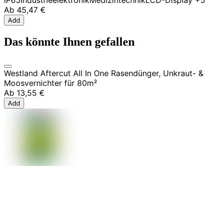
IP65
Industrieelektronik
Medizintechnik
LCD-Display
+5
Ab
45,47 €
Add
Das könnte Ihnen gefallen
Westland Aftercut All In One Rasendünger, Unkraut- &
Moosvernichter für 80m²
Ab
13,55 €
Add