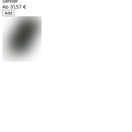
Sender
Ab
31,57 €
Add