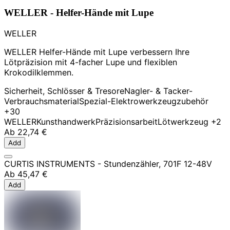
WELLER - Helfer-Hände mit Lupe
WELLER
WELLER Helfer-Hände mit Lupe verbessern Ihre
Lötpräzision mit 4-facher Lupe und flexiblen
Krokodilklemmen.
Sicherheit, Schlösser & Tresore
Nagler- & Tacker-
Verbrauchsmaterial
Spezial-Elektrowerkzeugzubehör
+30
WELLER
Kunsthandwerk
Präzisionsarbeit
Lötwerkzeug
+2
Ab
22,74 €
Add
CURTIS INSTRUMENTS - Stundenzähler, 701F 12-48V
Ab
45,47 €
Add