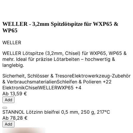
WELLER - 3,2mm Spitzlötspitze für WXP65 &
WP65
WELLER
WELLER Lötspitze (3,2mm, Chisel) für WXP65, WP65 &
mehr. Ideal für präzise Lötarbeiten – hochwertig &
langlebig.
Sicherheit, Schlösser & Tresore
Elektrowerkzeug-Zubehör
& Verbrauchsmaterialien
Schleifen & Polieren
+22
Elektronik
Chisel
WELLER
WXP65
+4
Ab
13,59 €
Add
STANNOL Lötzinn bleifrei 0,5 mm, 250 g, 217°C
Ab
78,28 €
Add