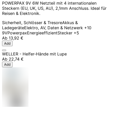
POWERPAX 9V 6W Netzteil mit 4 internationalen
Steckern (EU, UK, US, AU), 2,1mm Anschluss. Ideal für
Reisen & Elektronik.
Sicherheit, Schlösser & Tresore
Akkus &
Ladegeräte
Elektro, AV, Daten & Netzwerk
+10
9V
Powerpax
Energieeffizient
Stecker
+5
Ab
13,92 €
Add
WELLER - Helfer-Hände mit Lupe
Ab
22,74 €
Add