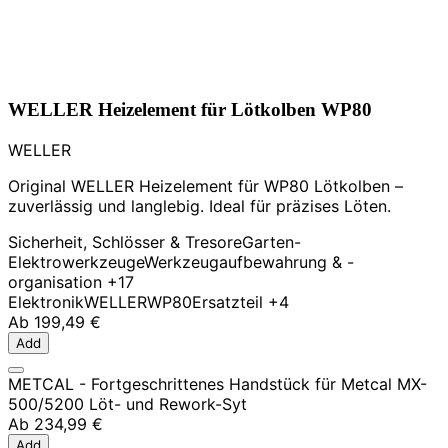
WELLER Heizelement für Lötkolben WP80
WELLER
Original WELLER Heizelement für WP80 Lötkolben –
zuverlässig und langlebig. Ideal für präzises Löten.
Sicherheit, Schlösser & Tresore
Garten-
Elektrowerkzeuge
Werkzeugaufbewahrung & -
organisation
+17
Elektronik
WELLER
WP80
Ersatzteil
+4
Ab
199,49 €
Add
METCAL - Fortgeschrittenes Handstück für Metcal MX-
500/5200 Löt- und Rework-Syt
Ab
234,99 €
Add