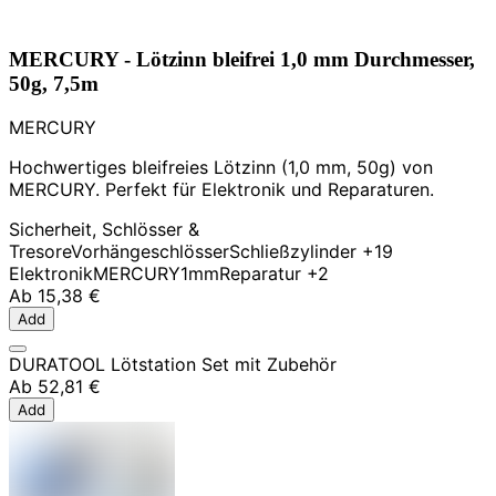
MERCURY - Lötzinn bleifrei 1,0 mm Durchmesser,
50g, 7,5m
MERCURY
Hochwertiges bleifreies Lötzinn (1,0 mm, 50g) von
MERCURY. Perfekt für Elektronik und Reparaturen.
Sicherheit, Schlösser &
Tresore
Vorhängeschlösser
Schließzylinder
+19
Elektronik
MERCURY
1mm
Reparatur
+2
Ab
15,38 €
Add
DURATOOL Lötstation Set mit Zubehör
Ab
52,81 €
Add