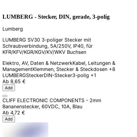
LUMBERG - Stecker, DIN, gerade, 3-polig
Lumberg
LUMBERG SV30 3-poliger Stecker mit
Schraubverbindung, 5A/250V, IP40, für
KFR/KFV/KGR/KGV/KV/WKV Buchsen
Elektro, AV, Daten & Netzwerk
Kabel, Leitungen &
Management
Klemmen, Stecker & Steckdosen
+8
LUMBERG
Stecker
DIN-Stecker
3-polig
+1
Ab
8,65 €
Add
CLIFF ELECTRONIC COMPONENTS - 2mm
Bananenstecker, 60VDC, 10A, Blau
Ab
4,72 €
Add