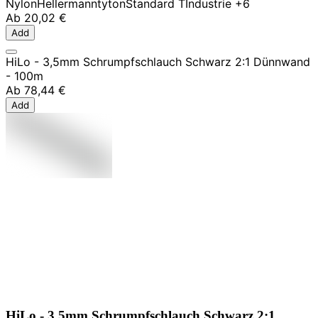
Nylon
Hellermanntyton
Standard T
Industrie
+6
Ab
20,02 €
Add
HiLo - 3,5mm Schrumpfschlauch Schwarz 2:1 Dünnwand
- 100m
Ab
78,44 €
Add
HiLo - 3,5mm Schrumpfschlauch Schwarz 2:1