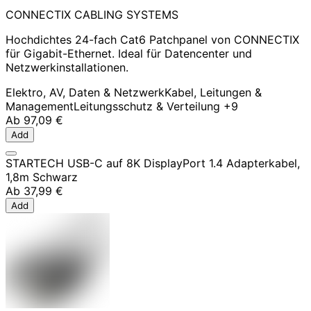
CONNECTIX CABLING SYSTEMS
Hochdichtes 24-fach Cat6 Patchpanel von CONNECTIX
für Gigabit-Ethernet. Ideal für Datencenter und
Netzwerkinstallationen.
Elektro, AV, Daten & Netzwerk
Kabel, Leitungen &
Management
Leitungsschutz & Verteilung
+9
Ab
97,09 €
Add
STARTECH USB-C auf 8K DisplayPort 1.4 Adapterkabel,
1,8m Schwarz
Ab
37,99 €
Add