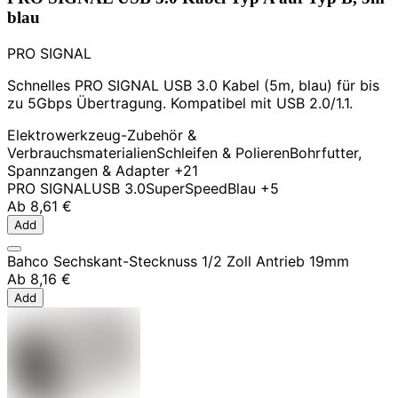
blau
PRO SIGNAL
Schnelles PRO SIGNAL USB 3.0 Kabel (5m, blau) für bis
zu 5Gbps Übertragung. Kompatibel mit USB 2.0/1.1.
Elektrowerkzeug-Zubehör &
Verbrauchsmaterialien
Schleifen & Polieren
Bohrfutter,
Spannzangen & Adapter
+21
PRO SIGNAL
USB 3.0
SuperSpeed
Blau
+5
Ab
8,61 €
Add
Bahco Sechskant-Stecknuss 1/2 Zoll Antrieb 19mm
Ab
8,16 €
Add