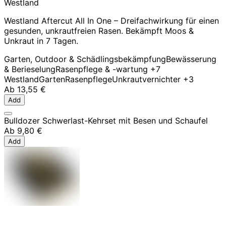
Westland
Westland Aftercut All In One – Dreifachwirkung für einen
gesunden, unkrautfreien Rasen. Bekämpft Moos &
Unkraut in 7 Tagen.
Garten, Outdoor & Schädlingsbekämpfung
Bewässerung
& Berieselung
Rasenpflege & -wartung
+7
Westland
Garten
Rasenpflege
Unkrautvernichter
+3
Ab
13,55 €
Add
Bulldozer Schwerlast-Kehrset mit Besen und Schaufel
Ab
9,80 €
Add