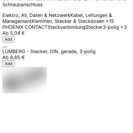
Schraubanschluss.
Elektro, AV, Daten & Netzwerk
Kabel, Leitungen &
Management
Klemmen, Stecker & Steckdosen
+15
PHOENIX CONTACT
Steckverbindung
Stecker
3-polig
+3
Ab
5,04 €
Add
LUMBERG - Stecker, DIN, gerade, 3-polig
Ab
8,65 €
Add