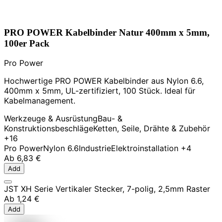
PRO POWER Kabelbinder Natur 400mm x 5mm,
100er Pack
Pro Power
Hochwertige PRO POWER Kabelbinder aus Nylon 6.6,
400mm x 5mm, UL-zertifiziert, 100 Stück. Ideal für
Kabelmanagement.
Werkzeuge & Ausrüstung
Bau- &
Konstruktionsbeschläge
Ketten, Seile, Drähte & Zubehör
+16
Pro Power
Nylon 6.6
Industrie
Elektroinstallation
+4
Ab
6,83 €
Add
JST XH Serie Vertikaler Stecker, 7-polig, 2,5mm Raster
Ab
1,24 €
Add