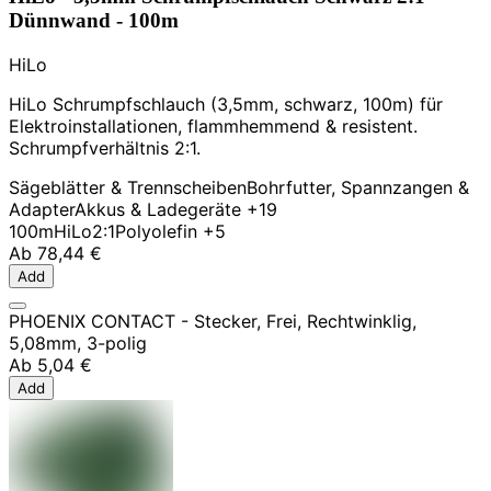
Dünnwand - 100m
HiLo
HiLo Schrumpfschlauch (3,5mm, schwarz, 100m) für
Elektroinstallationen, flammhemmend & resistent.
Schrumpfverhältnis 2:1.
Sägeblätter & Trennscheiben
Bohrfutter, Spannzangen &
Adapter
Akkus & Ladegeräte
+19
100m
HiLo
2:1
Polyolefin
+5
Ab
78,44 €
Add
PHOENIX CONTACT - Stecker, Frei, Rechtwinklig,
5,08mm, 3-polig
Ab
5,04 €
Add