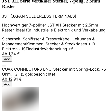
JST XH Serie Vertikaler Stecker, 7-polig, 2,5mm
Raster
JST (JAPAN SOLDERLESS TERMINALS)
Hochwertiger 7-poliger JST XH Stecker mit 2,5mm
Raster, ideal für industrielle Elektronik und Verkabelung.
Sicherheit, Schlösser & Tresore
Kabel, Leitungen &
Management
Klemmen, Stecker & Steckdosen
+19
Elektronik
JST
Industrie
Verkabelung
+5
Ab
1,24 €
Add
COAX CONNECTORS BNC-Stecker mit Spring-Lock, 75
Ohm, 1GHz, goldbeschichtet
Ab
12,91 €
Add