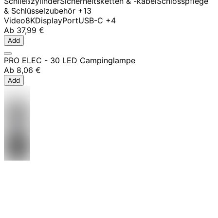
Schließzylinder
Sicherheitsketten & -kabel
Schlosspflege
& Schlüsselzubehör
+13
Video
8K
DisplayPort
USB-C
+4
Ab
37,99 €
Add
PRO ELEC - 30 LED Campinglampe
Ab
8,06 €
Add