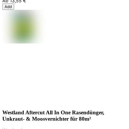
Ab
13,55 €
Add
Westland Aftercut All In One Rasendünger,
Unkraut- & Moosvernichter für 80m²