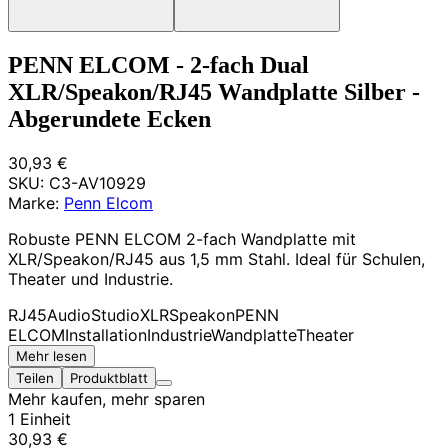
PENN ELCOM - 2-fach Dual
XLR/Speakon/RJ45 Wandplatte Silber -
Abgerundete Ecken
30,93 €
SKU:
C3-AV10929
Marke:
Penn Elcom
Robuste PENN ELCOM 2-fach Wandplatte mit
XLR/Speakon/RJ45 aus 1,5 mm Stahl. Ideal für Schulen,
Theater und Industrie.
RJ45
Audio
Studio
XLR
Speakon
PENN
ELCOM
Installation
Industrie
Wandplatte
Theater
Mehr lesen
Teilen
Produktblatt
Mehr kaufen, mehr sparen
1 Einheit
30,93 €