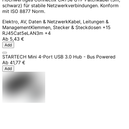
schwarz) für stabile Netzwerkverbindungen. Konform
mit ISO 8877 Norm.
Elektro, AV, Daten & Netzwerk
Kabel, Leitungen &
Management
Klemmen, Stecker & Steckdosen
+15
RJ45
Cat5e
LAN
3m
+4
Ab
5,43 €
Add
STARTECH Mini 4-Port USB 3.0 Hub - Bus Powered
Ab
41,77 €
Add