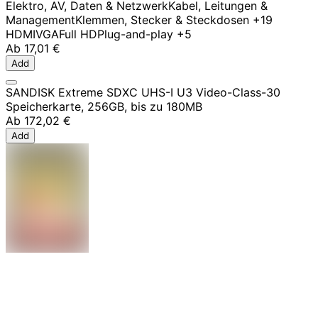
Elektro, AV, Daten & Netzwerk
Kabel, Leitungen &
Management
Klemmen, Stecker & Steckdosen
+19
HDMI
VGA
Full HD
Plug-and-play
+5
Ab
17,01 €
Add
SANDISK Extreme SDXC UHS-I U3 Video-Class-30
Speicherkarte, 256GB, bis zu 180MB
Ab
172,02 €
Add