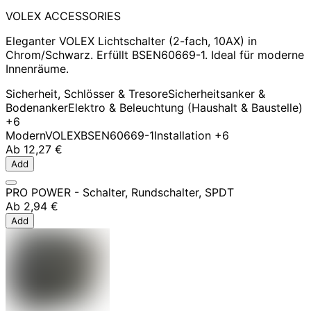
VOLEX ACCESSORIES
Eleganter VOLEX Lichtschalter (2-fach, 10AX) in
Chrom/Schwarz. Erfüllt BSEN60669-1. Ideal für moderne
Innenräume.
Sicherheit, Schlösser & Tresore
Sicherheitsanker &
Bodenanker
Elektro & Beleuchtung (Haushalt & Baustelle)
+6
Modern
VOLEX
BSEN60669-1
Installation
+6
Ab
12,27 €
Add
PRO POWER - Schalter, Rundschalter, SPDT
Ab
2,94 €
Add