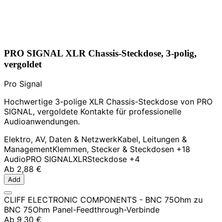
PRO SIGNAL XLR Chassis-Steckdose, 3-polig,
vergoldet
Pro Signal
Hochwertige 3-polige XLR Chassis-Steckdose von PRO
SIGNAL, vergoldete Kontakte für professionelle
Audioanwendungen.
Elektro, AV, Daten & Netzwerk
Kabel, Leitungen &
Management
Klemmen, Stecker & Steckdosen
+18
Audio
PRO SIGNAL
XLR
Steckdose
+4
Ab
2,88 €
Add
CLIFF ELECTRONIC COMPONENTS - BNC 75Ohm zu
BNC 75Ohm Panel-Feedthrough-Verbinde
Ab
9,30 €