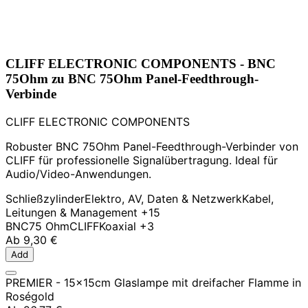
CLIFF ELECTRONIC COMPONENTS - BNC
75Ohm zu BNC 75Ohm Panel-Feedthrough-
Verbinde
CLIFF ELECTRONIC COMPONENTS
Robuster BNC 75Ohm Panel-Feedthrough-Verbinder von
CLIFF für professionelle Signalübertragung. Ideal für
Audio/Video-Anwendungen.
Schließzylinder
Elektro, AV, Daten & Netzwerk
Kabel,
Leitungen & Management
+15
BNC
75 Ohm
CLIFF
Koaxial
+3
Ab
9,30 €
Add
PREMIER - 15x15cm Glaslampe mit dreifacher Flamme in
Roségold