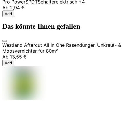
Pro Power
SPDT
Schalter
elektrisch
+4
Ab
2,94 €
Add
Das könnte Ihnen gefallen
Westland Aftercut All In One Rasendünger, Unkraut- &
Moosvernichter für 80m²
Ab
13,55 €
Add