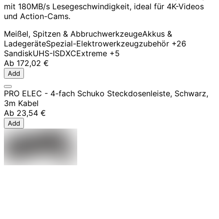
mit 180MB/s Lesegeschwindigkeit, ideal für 4K-Videos
und Action-Cams.
Meißel, Spitzen & Abbruchwerkzeuge
Akkus &
Ladegeräte
Spezial-Elektrowerkzeugzubehör
+26
Sandisk
UHS-I
SDXC
Extreme
+5
Ab
172,02 €
Add
PRO ELEC - 4-fach Schuko Steckdosenleiste, Schwarz,
3m Kabel
Ab
23,54 €
Add