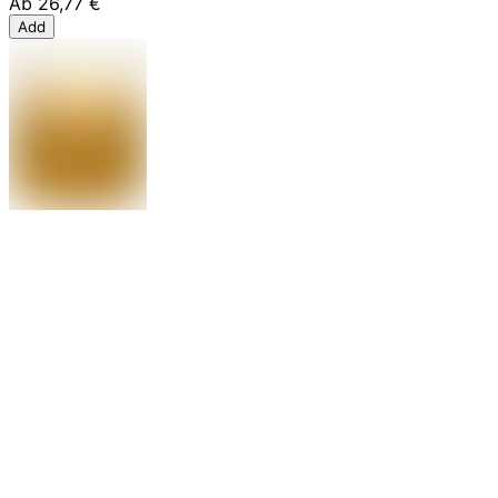
Ab
26,77 €
Add