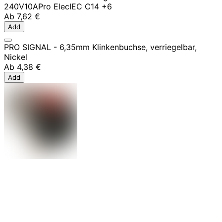
240V
10A
Pro Elec
IEC C14
+6
Ab
7,62 €
Add
PRO SIGNAL - 6,35mm Klinkenbuchse, verriegelbar,
Nickel
Ab
4,38 €
Add