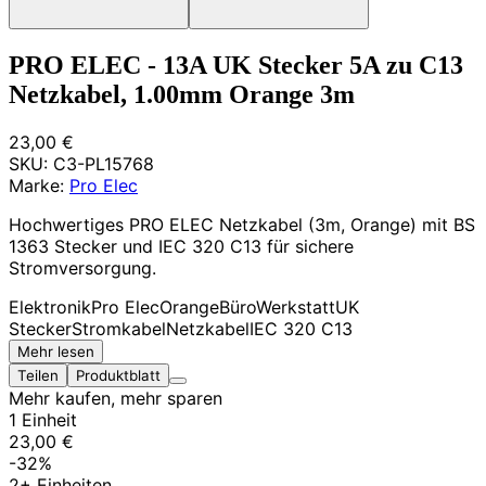
PRO ELEC - 13A UK Stecker 5A zu C13
Netzkabel, 1.00mm Orange 3m
23,00 €
SKU:
C3-PL15768
Marke:
Pro Elec
Hochwertiges PRO ELEC Netzkabel (3m, Orange) mit BS
1363 Stecker und IEC 320 C13 für sichere
Stromversorgung.
Elektronik
Pro Elec
Orange
Büro
Werkstatt
UK
Stecker
Stromkabel
Netzkabel
IEC 320 C13
Mehr lesen
Teilen
Produktblatt
Mehr kaufen, mehr sparen
1 Einheit
23,00 €
-32%
2+ Einheiten