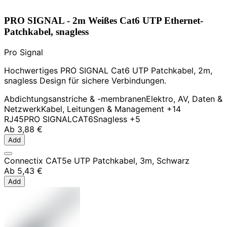
PRO SIGNAL - 2m Weißes Cat6 UTP Ethernet-
Patchkabel, snagless
Pro Signal
Hochwertiges PRO SIGNAL Cat6 UTP Patchkabel, 2m,
snagless Design für sichere Verbindungen.
Abdichtungsanstriche & -membranen
Elektro, AV, Daten &
Netzwerk
Kabel, Leitungen & Management
+14
RJ45
PRO SIGNAL
CAT6
Snagless
+5
Ab
3,88 €
Add
Connectix CAT5e UTP Patchkabel, 3m, Schwarz
Ab
5,43 €
Add