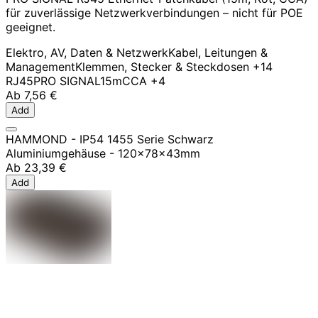
für zuverlässige Netzwerkverbindungen – nicht für POE
geeignet.
Elektro, AV, Daten & Netzwerk
Kabel, Leitungen &
Management
Klemmen, Stecker & Steckdosen
+14
RJ45
PRO SIGNAL
15m
CCA
+4
Ab
7,56 €
Add
HAMMOND - IP54 1455 Serie Schwarz
Aluminiumgehäuse - 120x78x43mm
Ab
23,39 €
Add