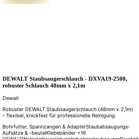
DEWALT Staubsaugerschlauch - DXVA19-2500,
robuster Schlauch 48mm x 2,1m
Dewalt
Robuster DEWALT Staubsaugerschlauch (48mm x 2,1m)
– flexibel, knickfest für professionelle Reinigung.
Bohrfutter, Spannzangen & Adapter
Staubabsaugungs-
Aufsätze & -beutel
Klebebänder
+16
DEWALT
Werkstattausrüstung
Industriestaubsauger
Baustell