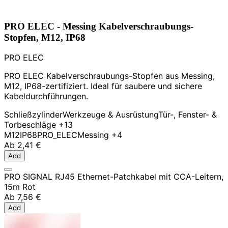
PRO ELEC - Messing Kabelverschraubungs-
Stopfen, M12, IP68
PRO ELEC
PRO ELEC Kabelverschraubungs-Stopfen aus Messing,
M12, IP68-zertifiziert. Ideal für saubere und sichere
Kabeldurchführungen.
Schließzylinder
Werkzeuge & Ausrüstung
Tür-, Fenster- &
Torbeschläge
+13
M12
IP68
PRO_ELEC
Messing
+4
Ab
2,41 €
Add
PRO SIGNAL RJ45 Ethernet-Patchkabel mit CCA-Leitern,
15m Rot
Ab
7,56 €
Add