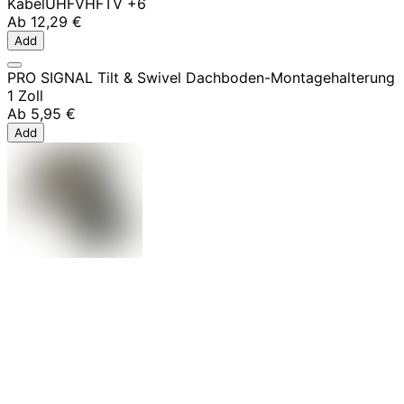
Kabel
UHF
VHF
TV
+6
Ab
12,29 €
Add
PRO SIGNAL Tilt & Swivel Dachboden-Montagehalterung
1 Zoll
Ab
5,95 €
Add