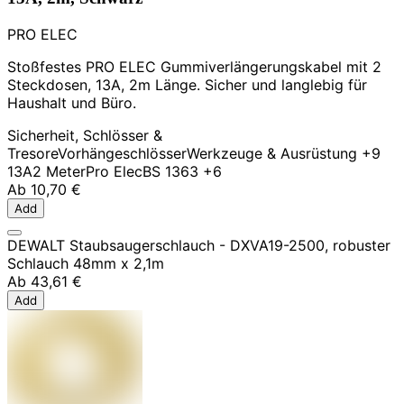
PRO ELEC
Stoßfestes PRO ELEC Gummiverlängerungskabel mit 2
Steckdosen, 13A, 2m Länge. Sicher und langlebig für
Haushalt und Büro.
Sicherheit, Schlösser &
Tresore
Vorhängeschlösser
Werkzeuge & Ausrüstung
+9
13A
2 Meter
Pro Elec
BS 1363
+6
Ab
10,70 €
Add
DEWALT Staubsaugerschlauch - DXVA19-2500, robuster
Schlauch 48mm x 2,1m
Ab
43,61 €
Add