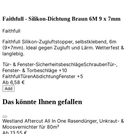
Faithfull - Silikon-Dichtung Braun 6M 9 x 7mm
Faithfull
Faithfull Silikon-Zugluftstopper, selbstklebend, 6m
(9x7mm). Ideal gegen Zugluft und Lärm. Wetterfest &
langlebig.
Tür- & Fenster-Sicherheitsbeschläge
Schrauben
Tür-,
Fenster- & Torbeschläge
+10
Faithfull
Türen
Abdichtung
Fenster
+5
Ab
6,58 €
Add
Das könnte Ihnen gefallen
Westland Aftercut All In One Rasendünger, Unkraut- &
Moosvernichter für 80m²
Ab
13,55 €