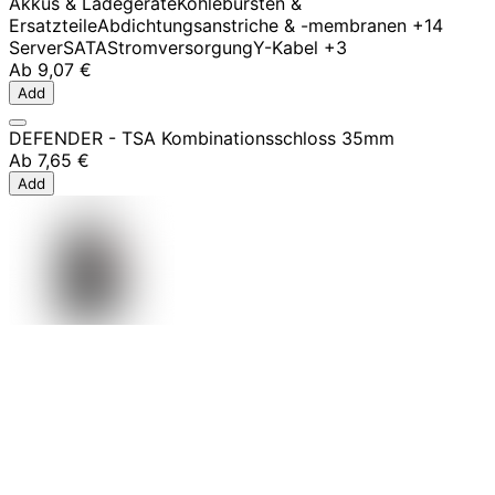
Akkus & Ladegeräte
Kohlebürsten &
Ersatzteile
Abdichtungsanstriche & -membranen
+14
Server
SATA
Stromversorgung
Y-Kabel
+3
Ab
9,07 €
Add
DEFENDER - TSA Kombinationsschloss 35mm
Ab
7,65 €
Add