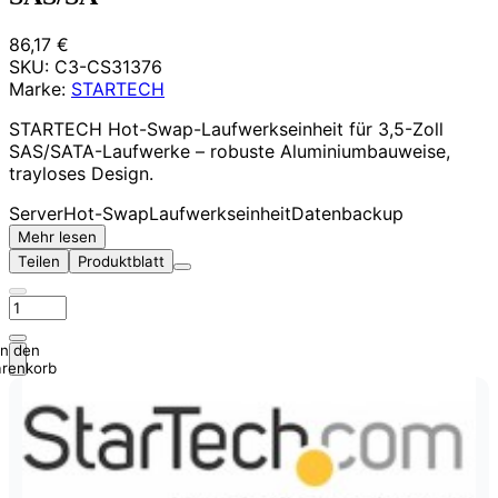
86,17 €
SKU:
C3-CS31376
Marke:
STARTECH
STARTECH Hot-Swap-Laufwerkseinheit für 3,5-Zoll
SAS/SATA-Laufwerke – robuste Aluminiumbauweise,
trayloses Design.
Server
Hot-Swap
Laufwerkseinheit
Datenbackup
Mehr lesen
Teilen
Produktblatt
In den
renkorb