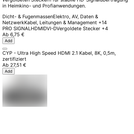
in Heimkino- und Profianwendungen.
Dicht- & Fugenmassen
Elektro, AV, Daten &
Netzwerk
Kabel, Leitungen & Management
+14
PRO SIGNAL
HDMI
DVI-D
Vergoldete Stecker
+4
Ab
6,75 €
Add
CYP - Ultra High Speed HDMI 2.1 Kabel, 8K, 0,5m,
zertifiziert
Ab
27,51 €
Add