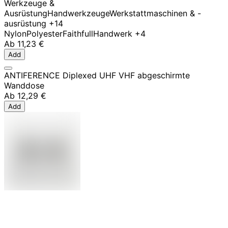
Werkzeuge &
Ausrüstung
Handwerkzeuge
Werkstattmaschinen & -
ausrüstung
+14
Nylon
Polyester
Faithfull
Handwerk
+4
Ab
11,23 €
Add
ANTIFERENCE Diplexed UHF VHF abgeschirmte
Wanddose
Ab
12,29 €
Add