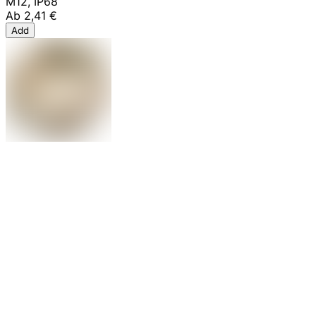
M12, IP68
Ab
2,41 €
Add