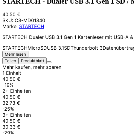
STARTECH - Dualer USB 3.1 Gen 1 SD / 
40,50 €
SKU:
C3-MD01340
Marke:
STARTECH
STARTECH Dualer USB 3.1 Gen 1 Kartenleser mit USB-A &
STARTECH
MicroSD
USB 3.1
SD
Thunderbolt 3
Datenübertra
Mehr lesen
Teilen
Produktblatt
Mehr kaufen, mehr sparen
1 Einheit
40,50 €
-19%
2+ Einheiten
40,50 €
32,73 €
-25%
3+ Einheiten
40,50 €
30,33 €
-29%