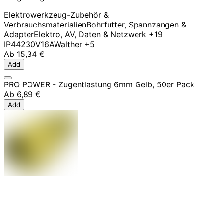
Elektrowerkzeug-Zubehör &
Verbrauchsmaterialien
Bohrfutter, Spannzangen &
Adapter
Elektro, AV, Daten & Netzwerk
+19
IP44
230V
16A
Walther
+5
Ab
15,34 €
Add
PRO POWER - Zugentlastung 6mm Gelb, 50er Pack
Ab
6,89 €
Add