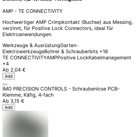
AMP - TE CONNECTIVITY
Hochwertiger AMP Crimpkontakt (Buchse) aus Messing,
verzinnt, für Positive Lock Connectors, ideal für
Elektroanwendungen.
Werkzeuge & Ausrüstung
Garten-
Elektrowerkzeuge
Bohrer & Schrauberbits
+18
TE CONNECTIVITY
AMP
Positive Lock
Kabelmanagement
+4
Ab
2,04 €
Add
IMO PRECISION CONTROLS - Schraubenlose PCB-
Klemme, Käfig, 4-fach
Ab
3,15 €
Add