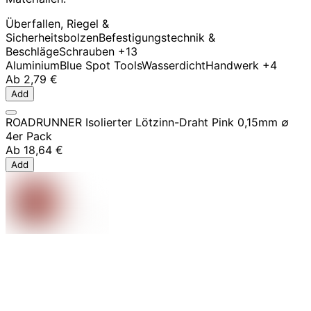
Überfallen, Riegel &
Sicherheitsbolzen
Befestigungstechnik &
Beschläge
Schrauben
+13
Aluminium
Blue Spot Tools
Wasserdicht
Handwerk
+4
Ab
2,79 €
Add
ROADRUNNER Isolierter Lötzinn-Draht Pink 0,15mm ∅
4er Pack
Ab
18,64 €
Add