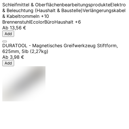
Schleifmittel & Oberflächenbearbeitungsprodukte
Elektro
& Beleuchtung (Haushalt & Baustelle)
Verlängerungskabel
& Kabeltrommeln
+10
Brennenstuhl
Ecolor
Büro
Haushalt
+6
Ab
13,56 €
Add
DURATOOL - Magnetisches Greifwerkzeug Stiftform,
625mm, 5lb (2,27kg)
Ab
3,98 €
Add