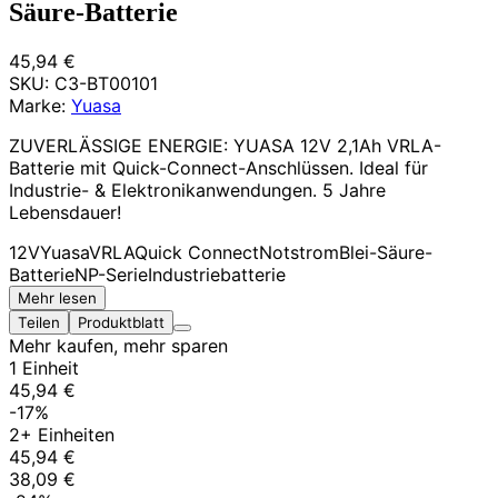
Säure-Batterie
45,94 €
SKU:
C3-BT00101
Marke:
Yuasa
ZUVERLÄSSIGE ENERGIE: YUASA 12V 2,1Ah VRLA-
Batterie mit Quick-Connect-Anschlüssen. Ideal für
Industrie- & Elektronikanwendungen. 5 Jahre
Lebensdauer!
12V
Yuasa
VRLA
Quick Connect
Notstrom
Blei-Säure-
Batterie
NP-Serie
Industriebatterie
Mehr lesen
Teilen
Produktblatt
Mehr kaufen, mehr sparen
1 Einheit
45,94 €
-17%
2+ Einheiten
45,94 €
38,09 €