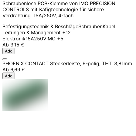
Schraubenlose PCB-Klemme von IMO PRECISION
CONTROLS mit Käfigtechnologie für sichere
Verdrahtung. 15A/250V, 4-fach.
Befestigungstechnik & Beschläge
Schrauben
Kabel,
Leitungen & Management
+12
Elektronik
15A
250V
IMO
+5
Ab
3,15 €
Add
PHOENIX CONTACT Steckerleiste, 9-polig, THT, 3,81mm
Ab
6,69 €
Add