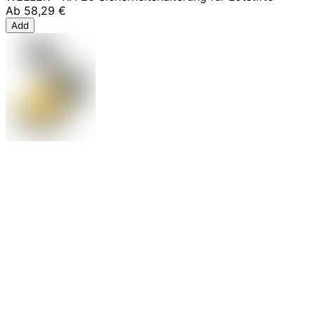
Ab
58,29 €
Add