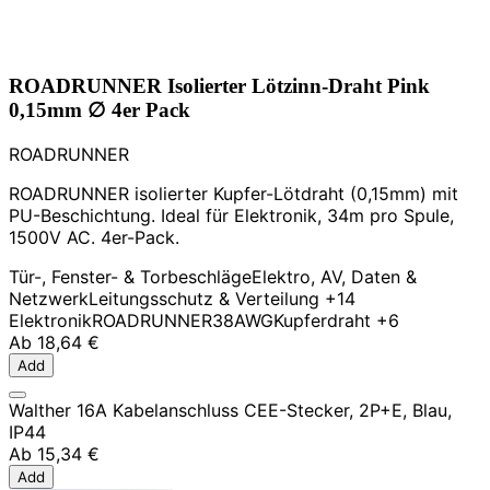
ROADRUNNER Isolierter Lötzinn-Draht Pink
0,15mm ∅ 4er Pack
ROADRUNNER
ROADRUNNER isolierter Kupfer-Lötdraht (0,15mm) mit
PU-Beschichtung. Ideal für Elektronik, 34m pro Spule,
1500V AC. 4er-Pack.
Tür-, Fenster- & Torbeschläge
Elektro, AV, Daten &
Netzwerk
Leitungsschutz & Verteilung
+14
Elektronik
ROADRUNNER
38AWG
Kupferdraht
+6
Ab
18,64 €
Add
Walther 16A Kabelanschluss CEE-Stecker, 2P+E, Blau,
IP44
Ab
15,34 €
Add