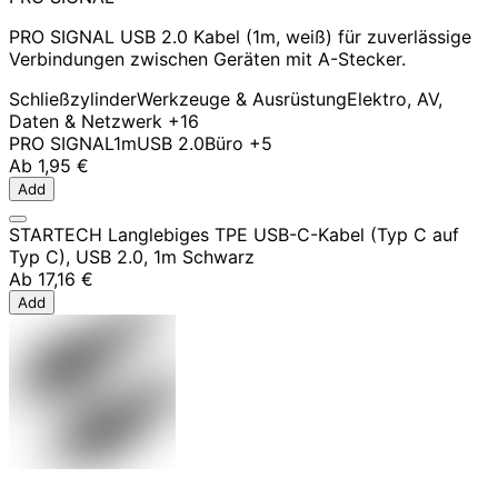
PRO SIGNAL USB 2.0 Kabel (1m, weiß) für zuverlässige
Verbindungen zwischen Geräten mit A-Stecker.
Schließzylinder
Werkzeuge & Ausrüstung
Elektro, AV,
Daten & Netzwerk
+16
PRO SIGNAL
1m
USB 2.0
Büro
+5
Ab
1,95 €
Add
STARTECH Langlebiges TPE USB-C-Kabel (Typ C auf
Typ C), USB 2.0, 1m Schwarz
Ab
17,16 €
Add