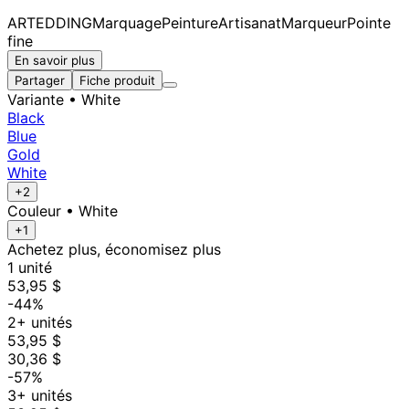
ART
EDDING
Marquage
Peinture
Artisanat
Marqueur
Pointe
fine
En savoir plus
Partager
Fiche produit
Variante
• White
Black
Blue
Gold
White
+2
Couleur
• White
+1
Achetez plus, économisez plus
1 unité
53,95 $
-44%
2+ unités
53,95 $
30,36 $
-57%
3+ unités