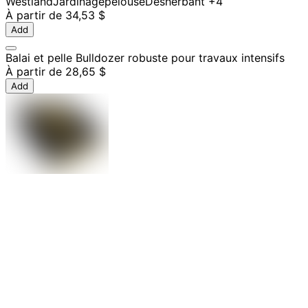
Westland
Jardinage
pelouse
Désherbant
+4
À partir de
34,53 $
Add
Balai et pelle Bulldozer robuste pour travaux intensifs
À partir de
28,65 $
Add