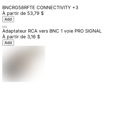
BNC
RG58
RF
TE CONNECTIVITY
+3
À partir de
53,79 $
Add
Adaptateur RCA vers BNC 1 voie PRO SIGNAL
À partir de
3,16 $
Add